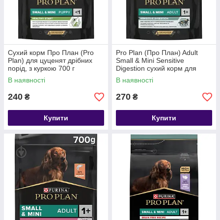
Сухий корм Про План (Pro
Pro Plan (Про План) Adult
Plan) для цуценят дрібних
Small & Mini Sensitive
порід, з куркою 700 г
Digestion сухий корм для
дрібних порід з ягнятком, 700
В наявності
В наявності
г
240
270
₴
₴
Купити
Купити