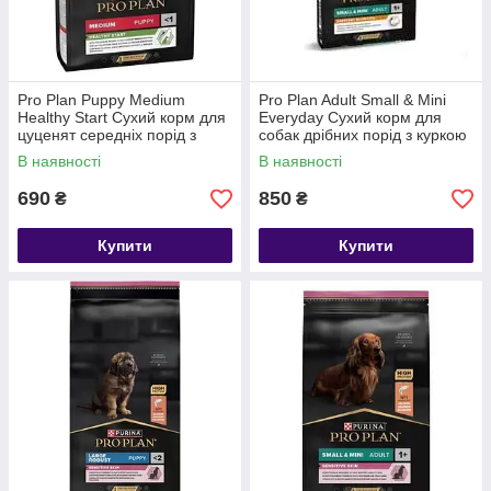
Pro Plan Puppy Medium
Pro Plan Adult Small & Mini
Healthy Start Сухий корм для
Everyday Сухий корм для
цуценят середніх порід з
собак дрібних порід з куркою
куркою 3 кг
3 кг
В наявності
В наявності
690
850
₴
₴
Купити
Купити