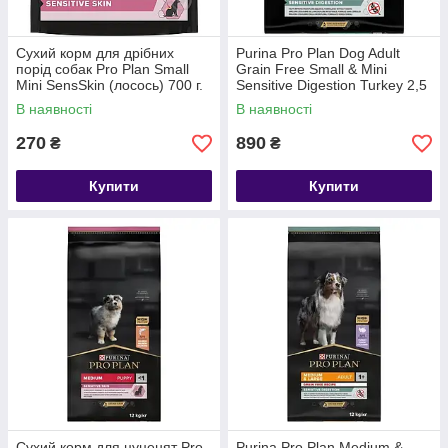
Сухий корм для дрібних
Purina Pro Plan Dog Adult
порід собак Pro Plan Small
Grain Free Small & Mini
Mini SensSkin (лосось) 700 г.
Sensitive Digestion Turkey 2,5
кг
В наявності
В наявності
270
890
₴
₴
Купити
Купити
Сухий корм для цуценят Pro
Purina Pro Plan Medium &