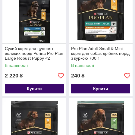
Сухий корм для цуценят
Pro Plan Adult Small & Mini
великих порід Purina Pro Plan
корм для собак дрібних порід
Large Robust Puppy <2
з куркою 700 г
Healthy Start з куркою 12 кг
В наявності
В наявності
2 220
240
₴
₴
Купити
Купити