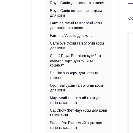
Royal Canin для котів та кошенят
Royal Canin ветеренарна дієта
для котів
Farmina сухий та вологий корм
для котів та кошенят
Farmina Vet Life для котів
Carnilove сухий та вологий корм
для котів
Club 4 Paws Premium сухий та
вологий корм для котів та
кошенят
Delickcious корм для котів та
кошенят
Optimeal сухий та вологий корм
для котів
Мяу сухий та вологий корм для
котів та кошенят
Cat Chow (Кет Чау) корм для котів
та кошенят
Purina Pro Plan сухий корм для
котів та кошенят