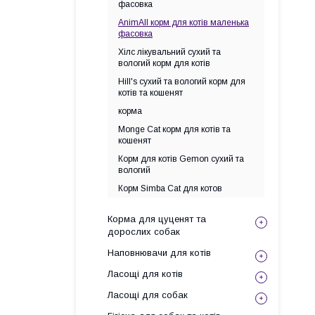
фасовка
AnimAll корм для котів маленька
фасовка
Хілс лікувальний сухий та
вологий корм для котів
Hill's сухий та вологий корм для
котів та кошенят
корма
Monge Cat корм для котів та
кошенят
Корм для котів Gemon сухий та
вологий
Корм Simba Cat для котов
Корма для цуценят та
дорослих собак
Наповнювачи для котів
Ласощі для котів
Ласощі для собак