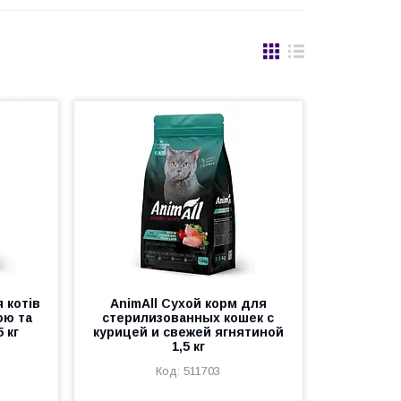
 котів
AnimAll Сухой корм для
ою та
стерилизованных кошек с
 кг
курицей и свежей ягнятиной
1,5 кг
511703