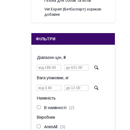
Гігієна для собак та котів
Vet Expert (ВетЕксперт) кормові
добавки
ФІЛЬТРИ
Діапазон цін, ₴
Вага упаковки, кг
Наявність
В наявності
2
Виробник
AnimAll
3