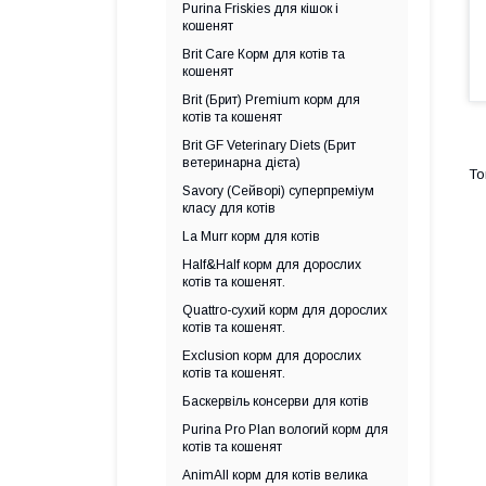
Purina Friskies для кішок і
кошенят
Brit Care Корм для котів та
кошенят
Brit (Брит) Premium корм для
котів та кошенят
Brit GF Veterinary Diets (Брит
ветеринарна дієта)
Savory (Сейворі) суперпреміум
класу для котів
La Murr корм для котів
Half&Half корм для дорослих
котів та кошенят.
Quattro-сухий корм для дорослих
котів та кошенят.
Exclusion корм для дорослих
котів та кошенят.
Баскервіль консерви для котів
Purina Pro Plan вологий корм для
котів та кошенят
AnimAll корм для котів велика