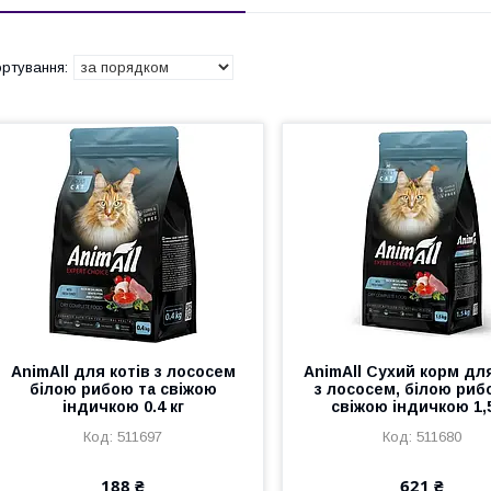
AnimAll для котів з лососем
AnimAll Cухий корм для
білою рибою та свіжою
з лососем, білою риб
індичкою 0.4 кг
свіжою індичкою 1,5
511697
511680
188 ₴
621 ₴