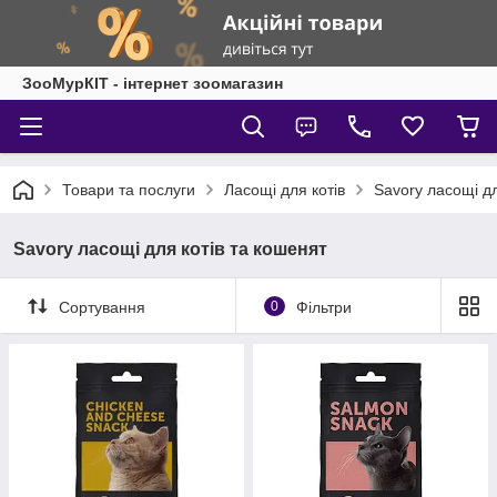
ЗооМурКІТ - інтернет зоомагазин
Товари та послуги
Ласощі для котів
Savory ласощі дл
Savory ласощі для котів та кошенят
Сортування
0
Фільтри