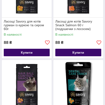
Ласощі Savory для котів
Ласощі для котів Savory
гурман із куркою та сиром
Snack Salmon 60 г
60г
(подушечки з лососем)
В наявності
В наявності
88
88
₴
₴
Купити
Купити