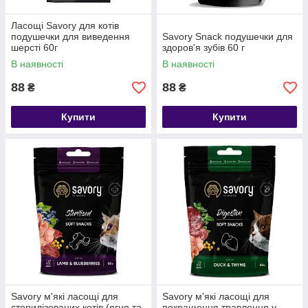
Ласощі Savory для котів
подушечки для виведення
Savory Snack подушечки для
шерсті 60г
здоров'я зубів 60 г
В наявності
В наявності
88
88
₴
₴
Купити
Купити
Savory м'які ласощі для
Savory м'які ласощі для
стерилізованих котів (ягня та
покращення травлення у