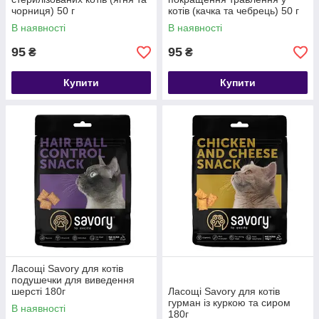
чорниця) 50 г
котів (качка та чебрець) 50 г
В наявності
В наявності
95
95
₴
₴
Купити
Купити
Ласощі Savory для котів
подушечки для виведення
шерсті 180г
Ласощі Savory для котів
гурман із куркою та сиром
В наявності
180г