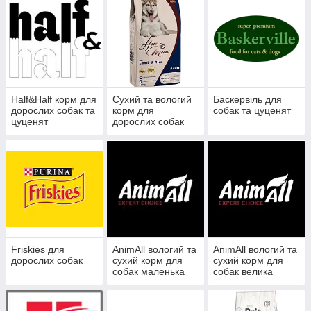
Half&Half корм для
Сухий та вологий
Баскервіль для
дорослих собак та
корм для
собак та цуценят
цуценят
дорослих собак
How Meow
Friskies для
AnimAll вологий та
AnimAll вологий та
дорослих собак
сухий корм для
сухий корм для
собак маленька
собак велика
фасовка
фасовка