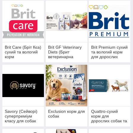
Brit Care (Бріт Кєа)
Brit GF Veterinary
Brit Premium сухий
сухий та вологий
Diets (Брит
та вологий корм
корм
ветеринарна
для дорослих
дієта)
собак та цуценят
Savory (Сейворі)
Exclusion корм для
Quattro-сухий
суперпреміум
собак
корм для
класу для собак
дорослих собак та
цуценят.