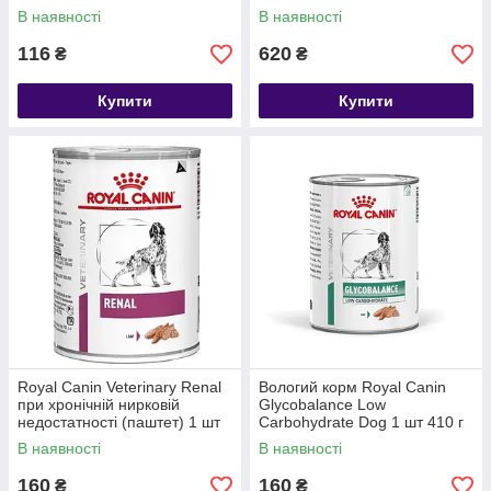
цукровому діабеті, 1.5 кг
В наявності
В наявності
116
620
₴
₴
Купити
Купити
Royal Canin Veterinary Renal
Вологий корм Royal Canin
при хронічній нирковій
Glycobalance Low
недостатності (паштет) 1 шт
Carbohydrate Dog 1 шт 410 г
410 г
В наявності
В наявності
160
160
₴
₴