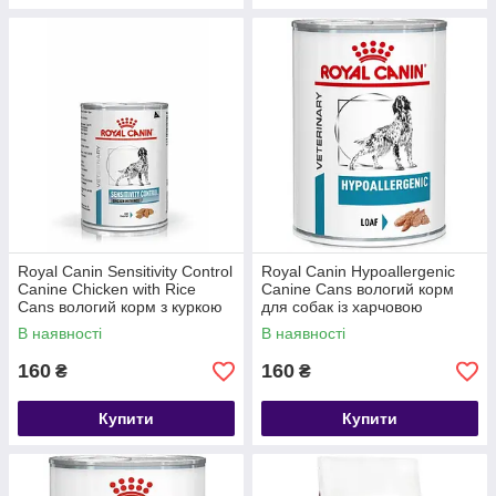
Royal Canin Sensitivity Control
Royal Canin Hypoallergenic
Canine Chicken with Rice
Canine Cans вологий корм
Cans вологий корм з куркою
для собак із харчовою
для собак з харчовою
алергією 1 шт 400 гр
В наявності
В наявності
алергією 1 шт 410 гр
160
160
₴
₴
Купити
Купити