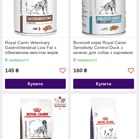
Royal Canin Veterinary
Вологий корм Royal Canin
GastroIntestinal Low Fat з
Sensitivity Control Duck з
обмеженим вмістом жирів
качкою для собак з харчивою
при порушеннях травлення у
алергією 1 шт 410 г
В наявності
В наявності
собак (паштет) 1 шт 420 г
145
160
₴
₴
Купити
Купити