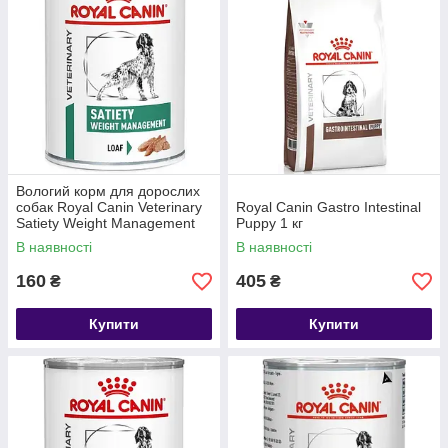
Вологий корм для дорослих
собак Royal Canin Veterinary
Royal Canin Gastro Intestinal
Satiety Weight Management
Puppy 1 кг
Canine Cans 1 шт 410 г
В наявності
В наявності
160
405
₴
₴
Купити
Купити