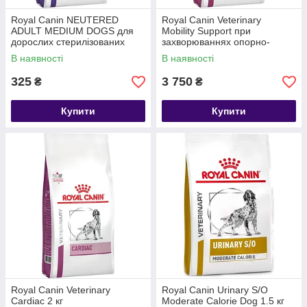
Royal Canin NEUTERED
Royal Canin Veterinary
ADULT MEDIUM DOGS для
Mobility Support при
дорослих стерилізованих
захворюваннях опорно-
собак Середніх порід 1 кг
рухового апарату 12 кг
В наявності
В наявності
325
3 750
₴
₴
Купити
Купити
Royal Canin Veterinary
Royal Canin Urinary S/O
Cardiac 2 кг
Moderate Calorie Dog 1.5 кг