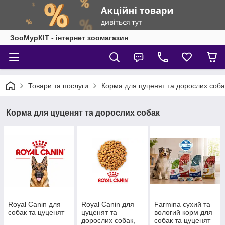
ЗооМурКІТ - інтернет зоомагазин
Товари та послуги
Корма для цуценят та дорослих соба
Корма для цуценят та дорослих собак
Royal Canin для
Royal Canin для
Farmina сухий та
собак та цуценят
цуценят та
вологий корм для
дорослих собак,
собак та цуценят