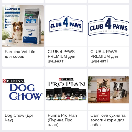
ветеренарна дієта
Farmina Vet Life
CLUB 4 PAWS
CLUB 4 PAWS
для собак
PREMIUM для
PREMIUM для
цуценят і
цуценят і
дорослих собак
дорослих собак
маленька фасовка
велика фасовка
Dog Chow (Дог
Purina Pro Plan
Carnilove сухий та
Чау)
(Пурина Про
вологий корм для
план)
собак