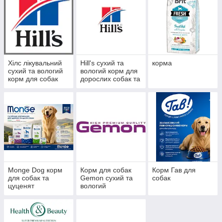
Хілс лікувальний
Hill's сухий та
корма
сухий та вологий
вологий корм для
корм для собак
дорослих собак та
цуценят
Monge Dog корм
Корм для собак
Корм Гав для
для собак та
Gemon сухий та
собак
цуценят
вологий