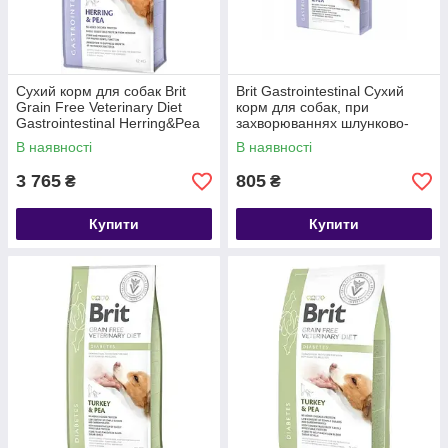
Сухий корм для собак Brit
Brit Gastrointestinal Сухий
Grain Free Veterinary Diet
корм для собак, при
Gastrointestinal Herring&Pea
захворюваннях шлунково-
12 кг
кишкового тракту, 2 кг
В наявності
В наявності
3 765
805
₴
₴
Купити
Купити