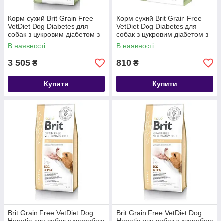
Корм сухий Brit Grain Free
Корм сухий Brit Grain Free
VetDiet Dog Diabetes для
VetDiet Dog Diabetes для
собак з цукровим діабетом з
собак з цукровим діабетом з
індичкою та горохом 12 кг
індичкою та горохом 2 кг
В наявності
В наявності
3 505
810
₴
₴
Купити
Купити
Brit Grain Free VetDiet Dog
Brit Grain Free VetDiet Dog
Hepatic для собак з хворобою
Hepatic для собак з хворобою