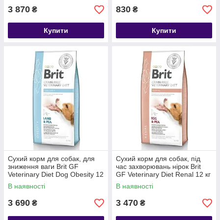
3 870
830
₴
₴
Купити
Купити
Сухий корм для собак, для
Сухий корм для собак, під
зниження ваги Brit GF
час захворювань нірок Brit
Veterinary Diet Dog Obesity 12
GF Veterinary Diet Renal 12 кг
кг (ягня)
(яйце)
В наявності
В наявності
3 690
3 470
₴
₴