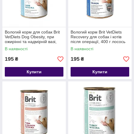
Вологий корм для собак Brit
Вологий корм Brit VetDiets
VetDiets Dog Obesity, при
Recovery для собак і котів
ожирінні та надмірній вазі,
після операції, 400 г лосось
400 г (ягня і горошок)
В наявності
В наявності
195
195
₴
₴
Купити
Купити