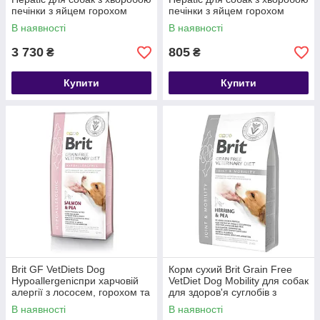
печінки з яйцем горохом
печінки з яйцем горохом
бататом та гречкою 12 кг
бататом та гречкою 2 кг
В наявності
В наявності
3 730
805
₴
₴
Купити
Купити
Brit GF VetDiets Dog
Корм сухий Brit Grain Free
Hypoallergenicпри харчовій
VetDiet Dog Mobility для собак
алергії з лососем, горохом та
для здоров'я суглобів з
гречкою 12 кг
оселедцем лососем 2 кг
В наявності
В наявності