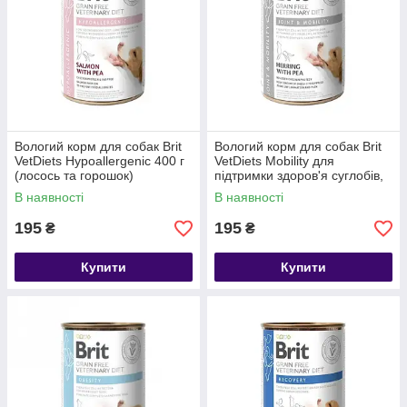
Вологий корм для собак Brit
Вологий корм для собак Brit
VetDiets Hypoallergenic 400 г
VetDiets Mobility для
(лосось та горошок)
підтримки здоров'я суглобів,
400 г оселедець горошок
В наявності
В наявності
195
195
₴
₴
Купити
Купити