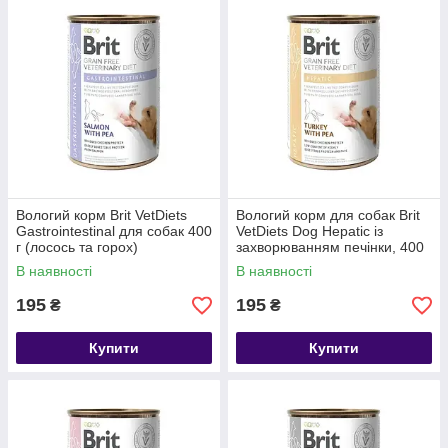
Вологий корм Brit VetDiets
Вологий корм для собак Brit
Gastrointestinal для собак 400
VetDiets Dog Hepatic із
г (лосось та горох)
захворюванням печінки, 400
г (індичка та горошок)
В наявності
В наявності
195
195
₴
₴
Купити
Купити