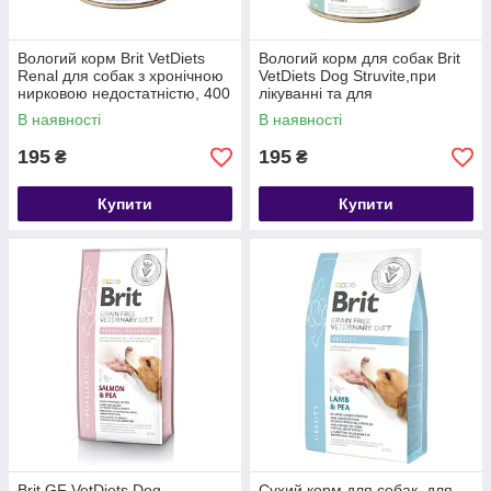
Вологий корм Brit VetDiets
Вологий корм для собак Brit
Renal для собак з хронічною
VetDiets Dog Struvite,при
нирковою недостатністю, 400
лікуванні та для
г (тунець та лосось)
профілактики сечокам'яної
В наявності
В наявності
хвороби, 400г
195
195
₴
₴
Купити
Купити
Brit GF VetDiets Dog
Сухий корм для собак, для