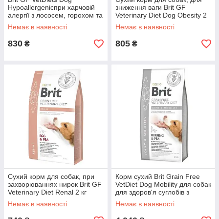
Hypoallergenicпри харчовій
зниження ваги Brit GF
алергії з лососем, горохом та
Veterinary Diet Dog Obesity 2
гречкою 2 кг
кг (ягня)
Немає в наявності
Немає в наявності
830
805
₴
₴
Сухий корм для собак, при
Корм сухий Brit Grain Free
захворюваннях нирок Brit GF
VetDiet Dog Mobility для собак
Veterinary Diet Renal 2 кг
для здоров'я суглобів з
(яйце)
оселедцем лососем 12 кг
Немає в наявності
Немає в наявності