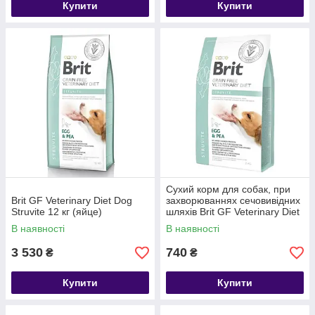
Купити
Купити
Сухий корм для собак, при
Brit GF Veterinary Diet Dog
захворюваннях сечовивідних
Struvite 12 кг (яйце)
шляхів Brit GF Veterinary Diet
Dog Struvite 2 кг (яйце)
В наявності
В наявності
3 530
740
₴
₴
Купити
Купити