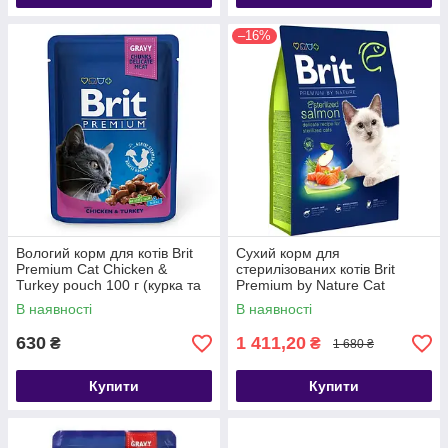
–16%
Вологий корм для котів Brit
Сухий корм для
Premium Cat Chicken &
стерилізованих котів Brit
Turkey pouch 100 г (курка та
Premium by Nature Cat
індичка) 24 шт
Sterilized Salmon з лососем 8
В наявності
В наявності
кг
630
1 411,20
₴
₴
1 680 ₴
Купити
Купити