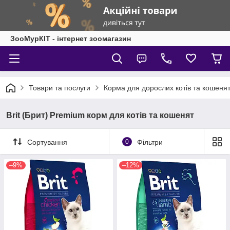
ЗооМурКІТ - інтернет зоомагазин
Товари та послуги
Корма для дорослих котів та кошеня
Brit (Брит) Premium корм для котів та кошенят
Сортування
0
Фільтри
–9%
–12%