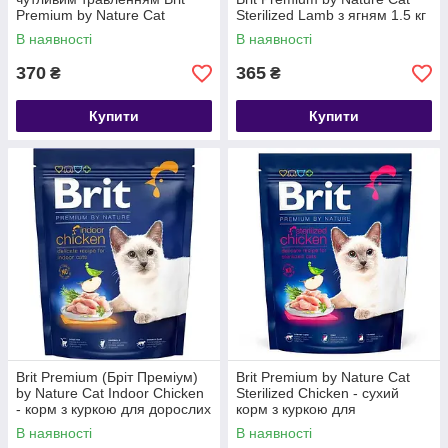
Premium by Nature Cat
Sterilized Lamb з ягням 1.5 кг
Sensitive (ягня) 1,5 кг
В наявності
В наявності
370
365
₴
₴
Купити
Купити
Brit Premium (Бріт Преміум)
Brit Premium by Nature Cat
by Nature Cat Indoor Chicken
Sterilized Chicken - сухий
- корм з куркою для дорослих
корм з куркою для
котів, індор 1,5 кг
стерилізованих котів 1,5 кг
В наявності
В наявності