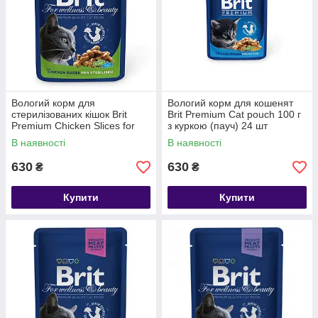
Вологий корм для
Вологий корм для кошенят
стерилізованих кішок Brit
Brit Premium Cat pouch 100 г
Premium Chicken Slices for
з куркою (пауч) 24 шт
Sterilised pouch,з куркою, 100
В наявності
В наявності
г 24шт
630
630
₴
₴
Купити
Купити