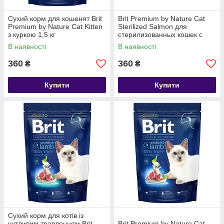
Сухий корм для кошенят Brit
Brit Premium by Nature Cat
Premium by Nature Cat Kitten
Sterilized Salmon для
з куркою 1,5 кг
стерилизованных кошек с
лососем 1,5 кг
В наявності
В наявності
360
360
₴
₴
Купити
Купити
Сухий корм для котів із
чутливим травленням Brit
Brit Premium by Nature Cat