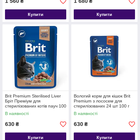
1 560
1 680
₴
₴
Купити
Купити
Brit Premium Sterilised Liver
Вологий корм для кішок Brit
Бріт Преміум для
Premium з лососем для
стерилізованих котів пауч 100
стерилізованих 24 шт 100 г
г 24 шт
В наявності
В наявності
630
630
₴
₴
Купити
Купити