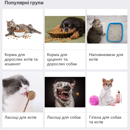
Популярні групи
Корма для
Корма для
Наповнювачи для
дорослих котів та
цуценят та
котів
кошенят
дорослих собак
Ласощі для котів
Ласощі для собак
Гігієна для собак
та котів