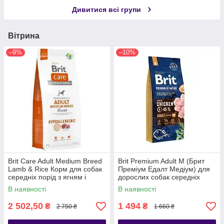
Дивитися всі групи
Вітрина
–9%
–10%
Brit Care Adult Medium Breed
Brit Premium Adult М (Брит
Lamb & Rice Корм для собак
Преміум Едалт Медіум) для
середніх порід з ягням і
дорослих собак середніх
рисом 12 кг
порід 15 кг
В наявності
В наявності
2 502,50
1 494
₴
₴
2 750 ₴
1 660 ₴