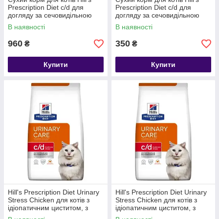
Prescription Diet c/d для
Prescription Diet c/d для
догляду за сечовидільною
догляду за сечовидільною
системою з куркою 1,5 кг
системою з куркою ,0,400 г
В наявності
В наявності
960
350
₴
₴
Купити
Купити
Hill's Prescription Diet Urinary
Hill's Prescription Diet Urinary
Stress Chicken для котів з
Stress Chicken для котів з
ідіопатичним циститом, з
ідіопатичним циститом, з
куркою, 1,5 кг
куркою, 3 кг