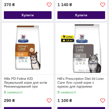
370
1 140
₴
₴
Купити
Купити
Hills PD Feline K/D
Hill’s Prescription Diet l/d Liver
Лікувальний корм для котів
Care Хілс сухий корм з
Рекомендований при
куркою для підтримки
хворобах нирок СКХ 0.3 г
здоров'я печінки 1,5 кг
В наявності
В наявності
290
1 100
₴
₴