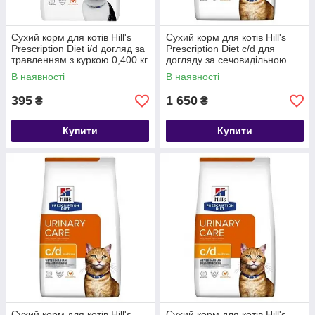
Сухий корм для котів Hill's
Сухий корм для котів Hill's
Prescription Diet i/d догляд за
Prescription Diet c/d для
травленням з куркою 0,400 кг
догляду за сечовидільною
системою з куркою 3 кг
В наявності
В наявності
395
1 650
₴
₴
Купити
Купити
Сухий корм для котів Hill's
Сухий корм для котів Hill's