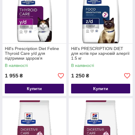
Hill's Prescription Diet Feline
Hill’s PRESCRIPTION DIET
Thyroid Care y/d для
для котів при харчовій алергії
підтримки здоров’я
1.5 кг
щитоподібної залози 3 кг
В наявності
В наявності
1 955
1 250
₴
₴
Купити
Купити