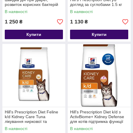
розвиток корисних бактерій
догляд за суглобами 1.5 кг
1,5 кг
В наявності
В наявності
1 250
1 130
₴
₴
Купити
Купити
Hill's Prescription Diet Feline
Hill's Prescription Diet k/d з
k/d Kidney Care Tuna
ActivBiome+ Kidney Defense
лікування ниркової та
для котів підтримка функції
серцевої недостатньості з
нирок з лососем 1.5 кг
В наявності
В наявності
тунцем 0.4 кг