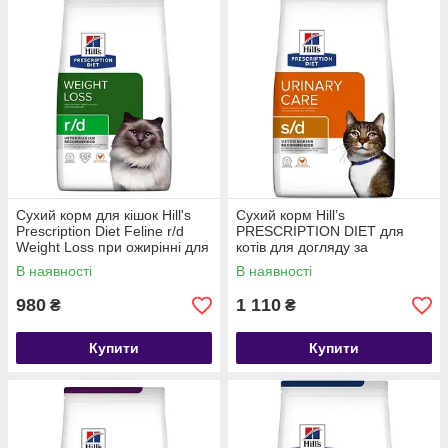
Сухий корм для кішок Hill's
Сухий корм Hill’s
Prescription Diet Feline r/d
PRESCRIPTION DIET для
Weight Loss при ожирінні для
котів для догляду за
зниження ваги 1.5 кг
сечовидільною системою з
В наявності
В наявності
куркою 1.5 кг
980
1 110
₴
₴
Купити
Купити