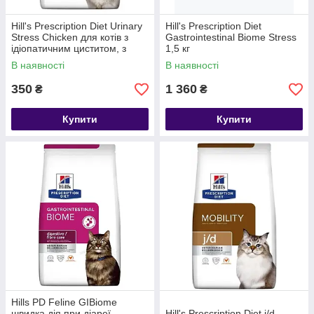
Hill's Prescription Diet Urinary
Hill's Prescription Diet
Stress Chicken для котів з
Gastrointestinal Biome Stress
ідіопатичним циститом, з
1,5 кг
куркою, 400 г
В наявності
В наявності
350
1 360
₴
₴
Купити
Купити
Hills PD Feline GIBiome
швидка дія при діареї,
Hill's Prescription Diet j/d