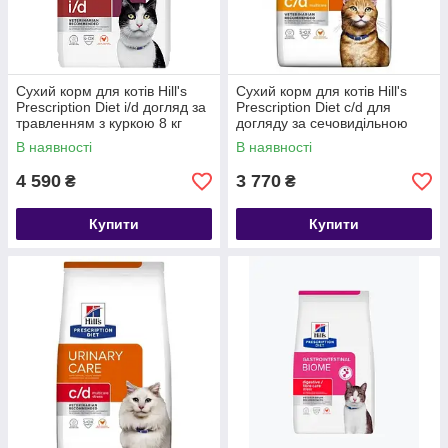
Сухий корм для котів Hill's
Сухий корм для котів Hill's
Prescription Diet i/d догляд за
Prescription Diet c/d для
травленням з куркою 8 кг
догляду за сечовидільною
системою з куркою 8 к
В наявності
В наявності
4 590
3 770
₴
₴
Купити
Купити