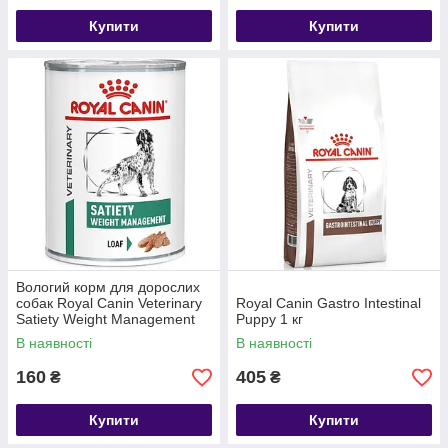
Купити
Купити
Вологий корм для дорослих
собак Royal Canin Veterinary
Royal Canin Gastro Intestinal
Satiety Weight Management
Puppy 1 кг
Canine Cans 1 шт 410 г
В наявності
В наявності
160
405
₴
₴
Купити
Купити