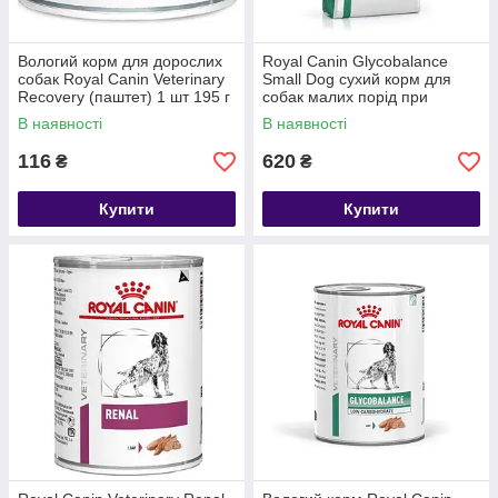
Вологий корм для дорослих
Royal Canin Glycobalance
собак Royal Canin Veterinary
Small Dog сухий корм для
Recovery (паштет) 1 шт 195 г
собак малих порід при
цукровому діабеті, 1.5 кг
В наявності
В наявності
116
620
₴
₴
Купити
Купити