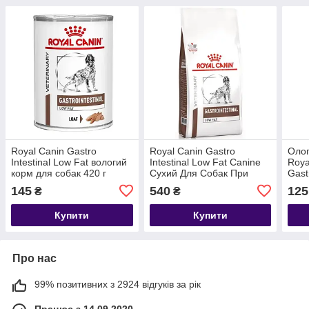
Royal Canin Gastro
Royal Canin Gastro
Олог
Intestinal Low Fat вологий
Intestinal Low Fat Canine
Roya
корм для собак 420 г
Сухий Для Собак При
Gast
Порушеннях Травлення
розл
145
540
125
₴
₴
1.5 кг
(паш
Купити
Купити
Про нас
99% позитивних з 2924 відгуків за рік
Працює з 14.09.2020