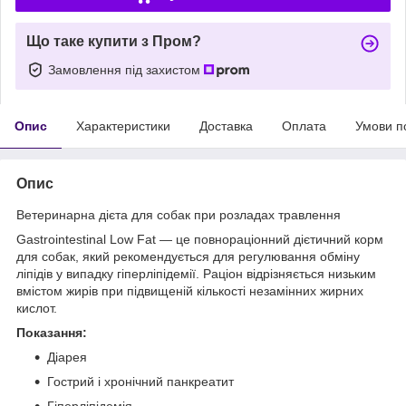
Що таке купити з Пром?
Замовлення під захистом
Опис
Характеристики
Доставка
Оплата
Умови п
Опис
Ветеринарна дієта для собак при розладах травлення
Gastrointestinal Low Fat — це повнораціонний дієтичний корм
для собак, який рекомендується для регулювання обміну
ліпідів у випадку гіперліпідемії. Раціон відрізняється низьким
вмістом жирів при підвищеній кількості незамінних жирних
кислот.
Показання:
Діарея
Гострий і хронічний панкреатит
Гіперліпідемія