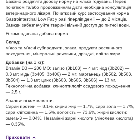
Бажано розділяти добову норму на кілька годувань. Перед
початком та/або продовженням дієти необхідна консультація
ветеринарного лікаря. Початковий курс застосування корма
Gastrointestinal Low Fat у разі гіперліпідемії — до 2 місяців.
Завжди забезпечуйте тварині вільний доступ до питної води.
Рекомендована добова норма
Склад
:
м’ясо та м’ясні субпродукти, злаки, продукти рослинного
походження, мінеральні речовини, дріжджі, олії та жири.
Добавки (на 1 кг):
Вітамін D3 — 200 МО; залізо (3b103) — 4 мг; йод (3b202) —
0,3 мг; мідь (3b405, 3b406) — 2 мг; марганець (3b502, 3b503,
3b504) — 1,3 мг; цинк (3b603, 3b605, 3b606) — 13 мг.
Технологічна добавка: клиноптилоліт осадового походження
— 2,5 г.
Аналітичні компоненти:
Сирий протеїн — 8.1%, сирий жир — 1.7%, сира зола — 1.7%,
сира клітковина — 1.5%, вологість — 73.6%, жирні кислоти:
омега-3 — 0.04%. Незамінні жирні кислоти (лінолева кислота)
— 0.35%.
Приховати