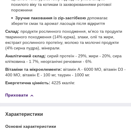
похилого віку та котикам із захворюваннями ротової
порожнини
Зручне паковання із zip-застібкою
допомагає
зберегти смак та аромат ласощів після відкриття
Склад:
продукти рослинного походження, м'ясо та продукти
тваринного походження (14% курка), злаки, олії та жири,
екстракт рослинного протеїну, молоко та молочні продукти
(4% сирна пудра), мінерали.
Аналітичний склад:
cирий протеїн - 29%, жири - 20%, сира
клітковина - 1.7%, неорганічні речовини - 6%.
Вітаміни та мікроелементи:
вітамін А - 6000 МО, вітамін D3 -
400 МО, вітамін Е - 100 мг, таурин - 1000 мг.
Енергетична цінність:
4225 ккал/кг.
Приховати
Характеристики
Основні характеристики