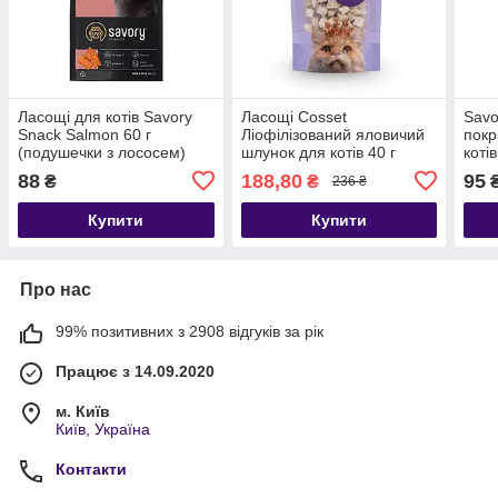
Ласощі для котів Savory
Ласощі Cosset
Savo
Snack Salmon 60 г
Ліофілізований яловичий
покр
(подушечки з лососем)
шлунок для котів 40 г
коті
г
88
188,80
95
₴
₴
236 ₴
Купити
Купити
Про нас
99% позитивних з 2908 відгуків за рік
Працює з 14.09.2020
м. Київ
Київ, Україна
Контакти