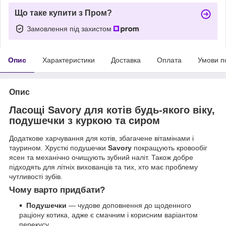
Що таке купити з Пром?
Замовлення під захистом
Опис
Характеристики
Доставка
Оплата
Умови п
Опис
Ласощі Savory для котів будь-якого віку,
подушечки з куркою та сиром
Додаткове харчування для котів, збагачене вітамінами і
таурином. Хрусткі подушечки
Savory
покращують кровообіг
ясен та механічно очищують зубний наліт. Також добре
підходять для літніх вихованців та тих, хто має проблему
чутливості зубів.
Чому варто придбати?
Подушечки
— чудове доповнення до щоденного
раціону котика, адже є смачним і корисним варіантом
перекусу