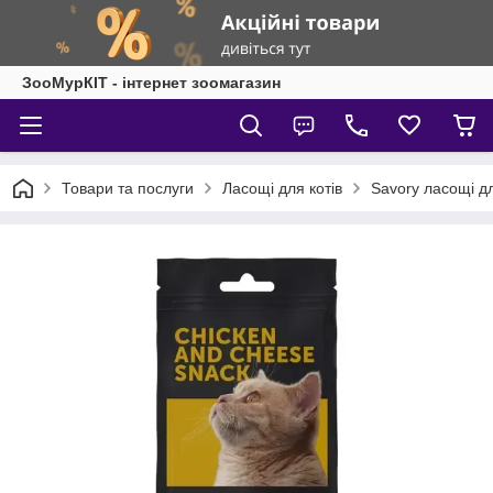
ЗооМурКІТ - інтернет зоомагазин
Товари та послуги
Ласощі для котів
Savory ласощі дл