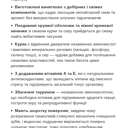
Виготовлені винятково з добірних і свіжих
компонентів
, що надає ласощам неповторний смак та
аромат без використання штучних підсилювачів
Поєднання хрумкої оболонки та ніжної кремової
начинки
зі смаком курки та сиру прийдеться до смаку
навіть вибагливим ласунам
Курка
є відмінним джерелом незамінних амінокислот
і важливих мінеральних речовин (кальцію, фосфору,
селену тощо), а сир — чудова добавка для поліпшення
смакових властивостей, яка також багата цими
речовинами
З додаванням вітамінів А та Е,
які є натуральними
антиоксидантами, що захищають клітини від окисного
стресу та підтримують загальний тонус організму
Збагачені таурином
— незамінною амінокислотою,
що необхідна котикам для підтримання здоров'я серця,
гостроти зору та репродуктивної функції
Мають шорстку поверхню
, завдяки чому
розгризання смаколиків стимулює механічне очищення
зубів, і водночас подушечки вирізняються помірно
щільною текстурою, тому підходять улюбленцям