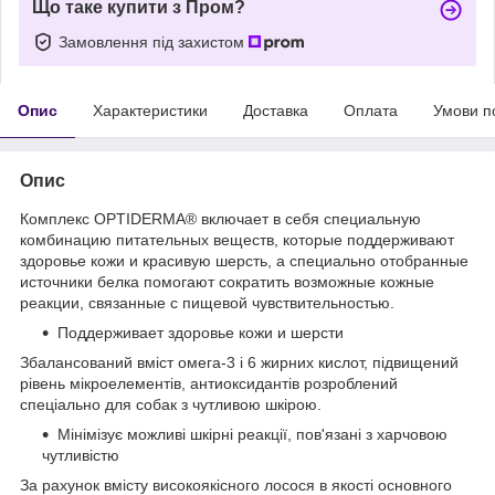
Що таке купити з Пром?
Замовлення під захистом
Опис
Характеристики
Доставка
Оплата
Умови п
Опис
Комплекс OPTIDERMA® включает в себя специальную
комбинацию питательных веществ, которые поддерживают
здоровье кожи и красивую шерсть, а специально отобранные
источники белка помогают сократить возможные кожные
реакции, связанные с пищевой чувствительностью.
Поддерживает здоровье кожи и шерсти
Збалансований вміст омега-3 і 6 жирних кислот, підвищений
рівень мікроелементів, антиоксидантів розроблений
спеціально для собак з чутливою шкірою.
Мінімізує можливі шкірні реакції, пов'язані з харчовою
чутливістю
За рахунок вмісту високоякісного лосося в якості основного