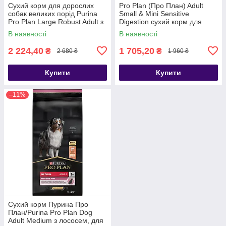
Сухий корм для дорослих
Pro Plan (Про План) Adult
собак великих порід Purina
Small & Mini Sensitive
Pro Plan Large Robust Adult з
Digestion сухий корм для
куркою 14 кг
дрібних порід з ягнятком, 7 кг
В наявності
В наявності
2 224,40
1 705,20
₴
₴
2 680 ₴
1 960 ₴
Купити
Купити
–11%
Сухий корм Пурина Про
План/Purina Pro Plan Dog
Adult Medium з лососем, для