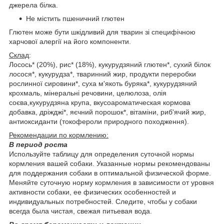
джерела білка.
Не містить пшеничний глютен
Глютен може бути шкідливий для тварин зі специфічною
харчової алергії на його компоненти.
Склад
:
Лосось* (20%), рис* (18%), кукурудзяний глютен*, сухий білок
лосося*, кукурудза*, тваринний жир, продукти переробки
рослинної сировини*, суха м'якоть буряка*, кукурудзяний
крохмаль, мінеральні речовини, целюлоза, олія
соєва,кукурудзяна крупа, вкусоароматическая кормова
добавка, дріжджі*, яєчний порошок*, вітаміни, риб'ячий жир,
антиоксиданти (токофероли природного походження).
Рекомендации по кормлению:
В период роста
Используйте таблицу для определения суточной нормы
кормления вашей собаки. Указанные нормы рекомендованы
для поддержания собаки в оптимальной физической форме.
Меняйте суточную норму кормления в зависимости от уровня
активности собаки, ее физических особенностей и
индивидуальных потребностей. Следите, чтобы у собаки
всегда была чистая, свежая питьевая вода.