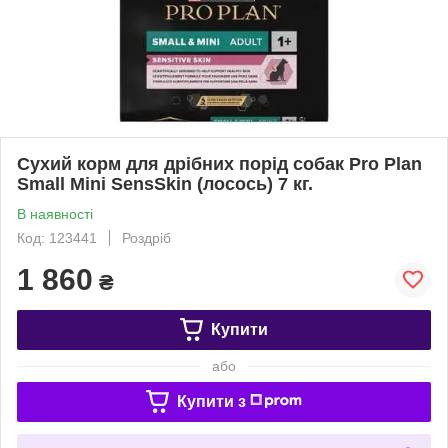
Сухий корм для дрібних порід собак Pro Plan
Small Mini SensSkin (лосось) 7 кг.
В наявності
Код: 123441
Роздріб
1 860
₴
Купити
або
Купити з