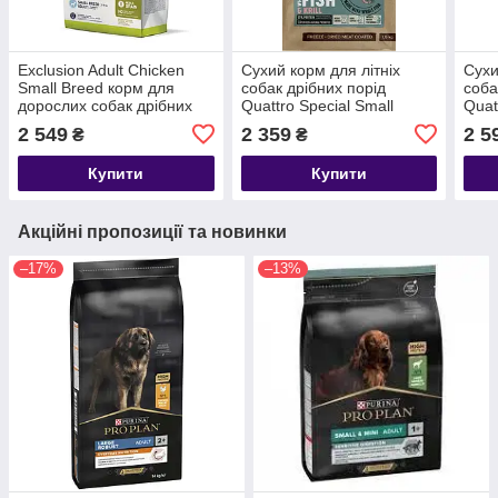
Exclusion Adult Сhicken
Сухий корм для літніх
Сухи
Small Breed корм для
собак дрібних порід
соба
дорослих собак дрібних
Quattro Special Small
Quat
порід з куркою 7 кг
Breed Senior, з білою
Bree
2 549
2 359
2 5
₴
₴
рибою, 7 кг
Купити
Купити
Акційні пропозиції та новинки
–17%
–13%