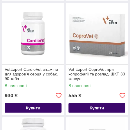
VetExpert CardioVet вітаміни
Vet Expert CoproVet при
для здоров'я серця у собак,
копрофагії та розладі ШКТ 30
90 табл
капсул
В наявності
В наявності
930
555
₴
₴
Купити
Купити