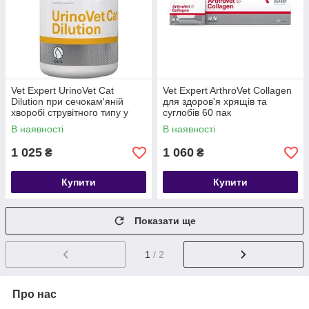
Vet Expert UrinoVet Cat
Vet Expert ArthroVet Collagen
Dilution при сечокам'яній
для здоров'я хрящів та
хворобі струвітного типу у
суглобів 60 пак
котів 45 шт
В наявності
В наявності
1 025
1 060
₴
₴
Купити
Купити
Показати ще
1
/ 2
Про нас