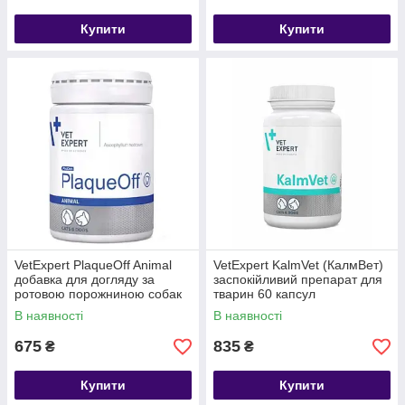
Купити
Купити
VetExpert PlaqueOff Animal
VetExpert KalmVet (КалмВет)
добавка для догляду за
заспокійливий препарат для
ротовою порожниною собак
тварин 60 капсул
та котів, 20 гр
В наявності
В наявності
675
835
₴
₴
Купити
Купити