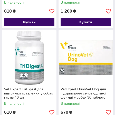
табл
В наявності
В наявності
810
1 200
₴
₴
Купити
Купити
Vet Expert TriDigest для
VetExpert UrinoVet Dog для
підтримки травлення у собак
підтримання сечовидільної
і котів 40 шт
функції у собак 30 таблето
В наявності
В наявності
610
670
₴
₴