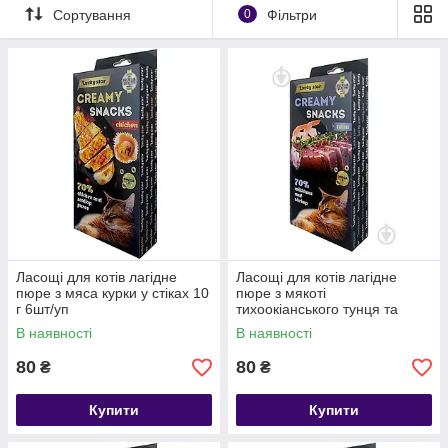
Сортування
0
Фільтри
Ласощі для котів лагідне
Ласощі для котів лагідне
пюре з мяса курки у стіках 10
пюре з мякоті
г 6шт/уп
тихоокіанського тунця та
креветок стіках 10 г 6шт/уп
В наявності
В наявності
80
80
₴
₴
Купити
Купити