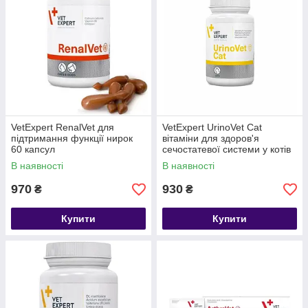
VetExpert RenalVet для
VetExpert UrinoVet Cat
підтримання функції нирок
вітаміни для здоров'я
60 капсул
сечостатевої системи у котів
45 табл
В наявності
В наявності
970
930
₴
₴
Купити
Купити