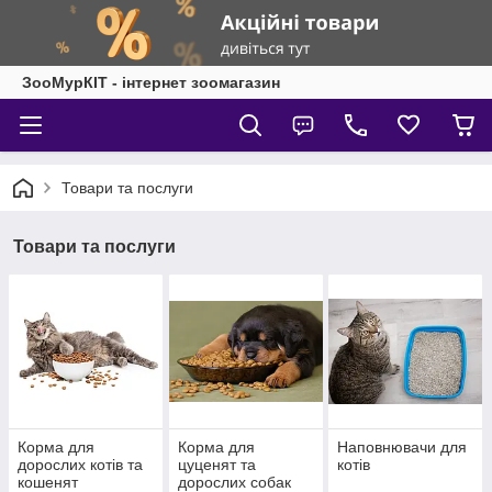
ЗооМурКІТ - інтернет зоомагазин
Товари та послуги
Товари та послуги
Корма для
Корма для
Наповнювачи для
дорослих котів та
цуценят та
котів
кошенят
дорослих собак