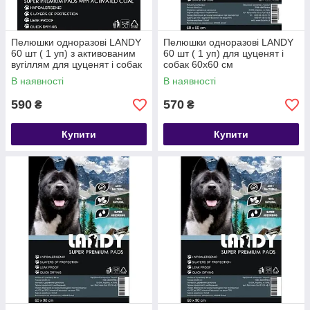
Пелюшки одноразові LANDY
Пелюшки одноразові LANDY
60 шт ( 1 уп) з активованим
60 шт ( 1 уп) для цуценят і
вугіллям для цуценят і собак
собак 60х60 см
60х60 см
В наявності
В наявності
590
570
₴
₴
Купити
Купити