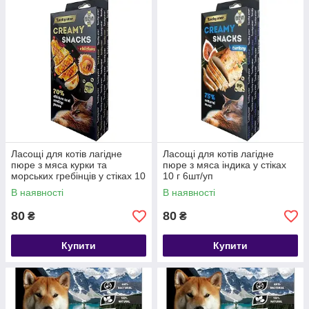
Ласощі для котів лагідне
Ласощі для котів лагідне
пюре з мяса курки та
пюре з мяса індика у стіках
морських гребінців у стіках 10
10 г 6шт/уп
г 6шт/уп
В наявності
В наявності
80
80
₴
₴
Купити
Купити