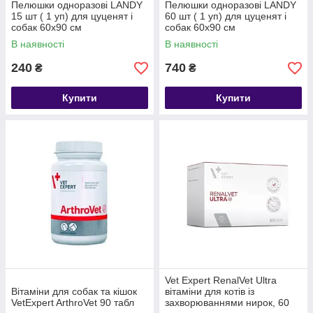
Пелюшки одноразові LANDY
Пелюшки одноразові LANDY
15 шт ( 1 уп) для цуценят і
60 шт ( 1 уп) для цуценят і
собак 60х90 см
собак 60х90 см
В наявності
В наявності
240
740
₴
₴
Купити
Купити
Vet Expert RenalVet Ultra
Вітаміни для собак та кішок
вітаміни для котів із
VetExpert ArthroVet 90 табл
захворюваннями нирок, 60