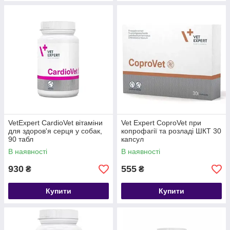
VetExpert CardioVet вітаміни
Vet Expert CoproVet при
для здоров'я серця у собак,
копрофагії та розладі ШКТ 30
90 табл
капсул
В наявності
В наявності
930
555
₴
₴
Купити
Купити