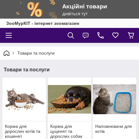
ЗооМурКІТ - інтернет зоомагазин
Товари та послуги
Товари та послуги
Корма для
Корма для
Наповнювачи для
дорослих котів та
цуценят та
котів
кошенят
дорослих собак