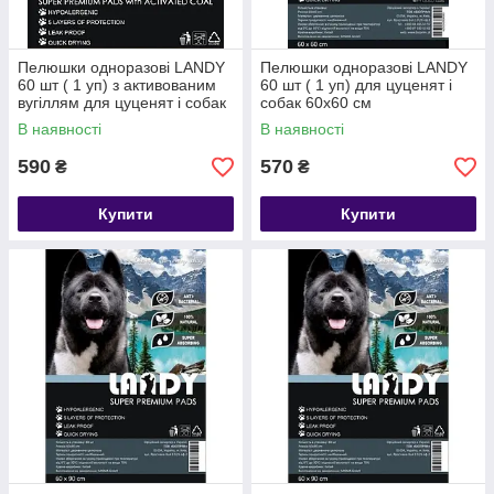
Пелюшки одноразові LANDY
Пелюшки одноразові LANDY
60 шт ( 1 уп) з активованим
60 шт ( 1 уп) для цуценят і
вугіллям для цуценят і собак
собак 60х60 см
60х60 см
В наявності
В наявності
590
570
₴
₴
Купити
Купити