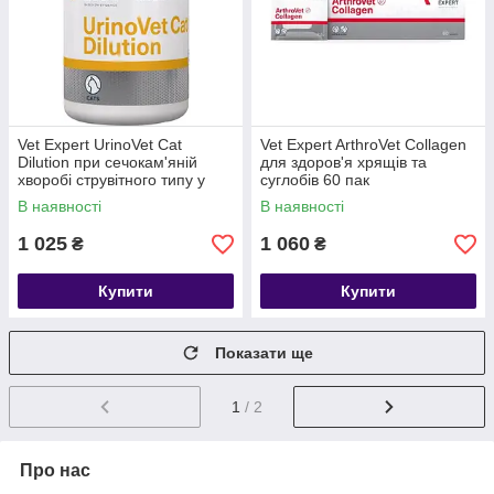
Vet Expert UrinoVet Cat
Vet Expert ArthroVet Collagen
Dilution при сечокам'яній
для здоров'я хрящів та
хворобі струвітного типу у
суглобів 60 пак
котів 45 шт
В наявності
В наявності
1 025
1 060
₴
₴
Купити
Купити
Показати ще
1
/ 2
Про нас