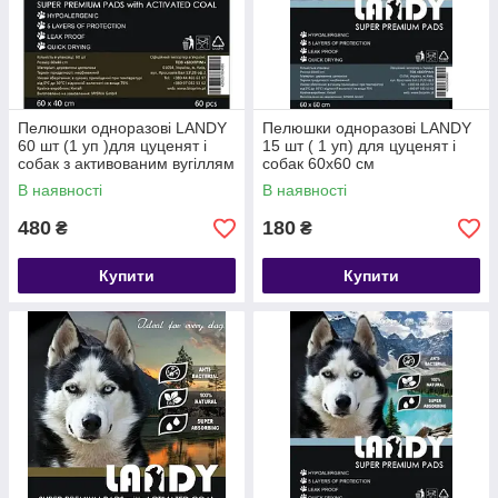
Пелюшки одноразові LANDY
Пелюшки одноразові LANDY
60 шт (1 уп )для цуценят і
15 шт ( 1 уп) для цуценят і
собак з активованим вугіллям
собак 60х60 см
40х60 см
В наявності
В наявності
480
180
₴
₴
Купити
Купити