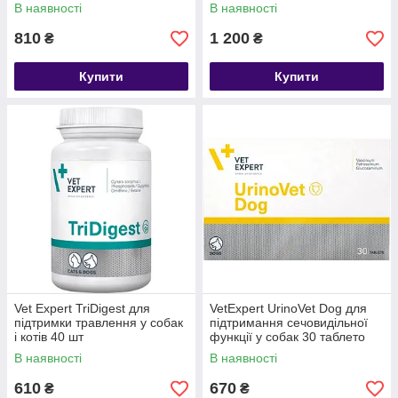
табл
В наявності
В наявності
810
1 200
₴
₴
Купити
Купити
Vet Expert TriDigest для
VetExpert UrinoVet Dog для
підтримки травлення у собак
підтримання сечовидільної
і котів 40 шт
функції у собак 30 таблето
В наявності
В наявності
610
670
₴
₴