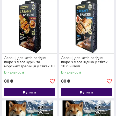
Ласощі для котів лагідне
Ласощі для котів лагідне
пюре з мяса курки та
пюре з мяса індика у стіках
морських гребінців у стіках 10
10 г 6шт/уп
г 6шт/уп
В наявності
В наявності
80
80
₴
₴
Купити
Купити