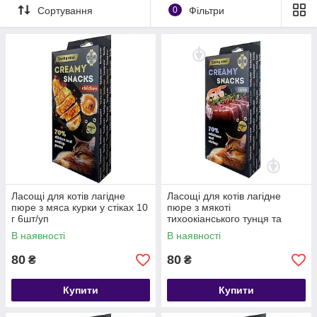
Сортування
0
Фільтри
Ласощі для котів лагідне
Ласощі для котів лагідне
пюре з мяса курки у стіках 10
пюре з мякоті
г 6шт/уп
тихоокіанського тунця та
креветок стіках 10 г 6шт/уп
В наявності
В наявності
80
80
₴
₴
Купити
Купити