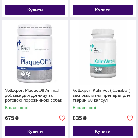
Купити
Купити
VetExpert PlaqueOff Animal
VetExpert KalmVet (КалмВет)
добавка для догляду за
заспокійливий препарат для
ротовою порожниною собак
тварин 60 капсул
та котів, 20 гр
В наявності
В наявності
675
835
₴
₴
Купити
Купити