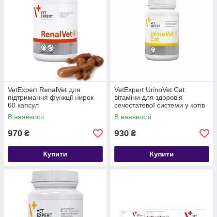
VetExpert RenalVet для
VetExpert UrinoVet Cat
підтримання функції нирок
вітаміни для здоров'я
60 капсул
сечостатевої системи у котів
45 табл
В наявності
В наявності
970
930
₴
₴
Купити
Купити