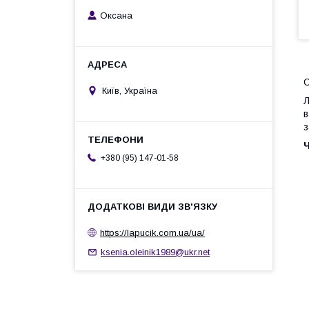
Оксана
Київ, Україна
Л
в
з
+380 (95) 147-01-58
https://lapucik.com.ua/ua/
ksenia.oleinik1989@ukr.net