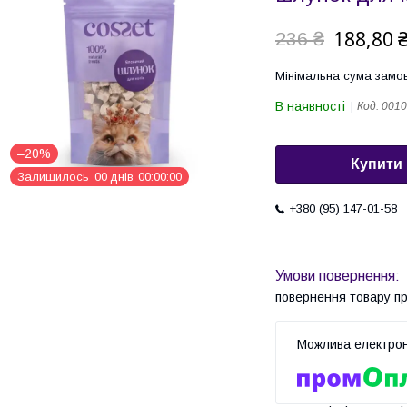
188,80 
236 ₴
Мінімальна сума замов
В наявності
Код:
0010
–20%
Купити
Залишилось
0
0
днів
0
0
0
0
0
0
+380 (95) 147-01-58
повернення товару п