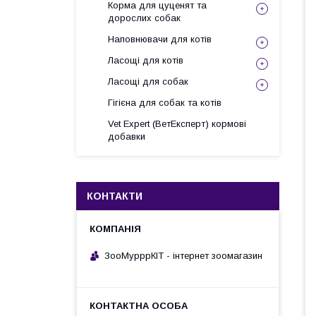
Корма для цуценят та
дорослих собак
Наповнювачи для котів
Ласощі для котів
Ласощі для собак
Гігієна для собак та котів
Vet Expert (ВетЕксперт) кормові
добавки
КОНТАКТИ
ЗооМурррКІТ - інтернет зоомагазин