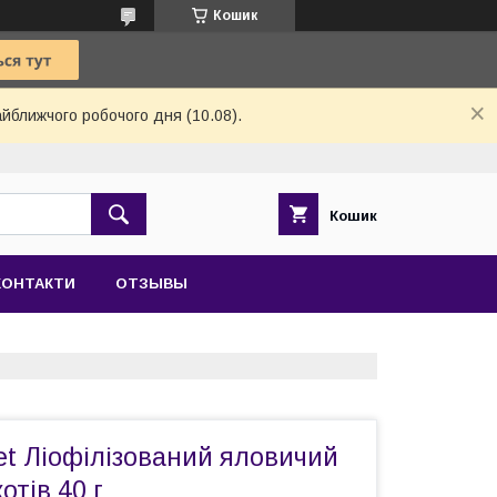
Кошик
айближчого робочого дня (10.08).
Кошик
КОНТАКТИ
ОТЗЫВЫ
et Ліофілізований яловичий
отів 40 г