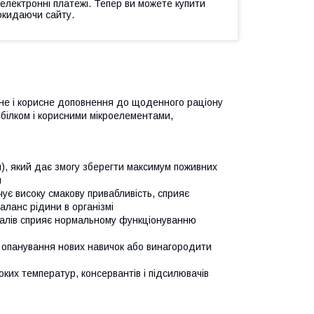
 електронні платежі. Тепер ви можете купити
окидаючи сайту.
ачне і корисне доповнення до щоденного раціону
білком і корисними мікроелементами,
я), який дає змогу зберегти максимум поживних
я
ує високу смакову привабливість, сприяє
баланс рідини в організмі
ералів сприяє нормальному функціонуванню
 опанування нових навичок або винагородити
ких температур, консервантів і підсилювачів