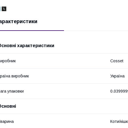
арактеристики
Основні характеристики
иробник
Cosset
раїна виробник
Україна
ага упаковки
0.039999
Основні
варина
Коти/кіш