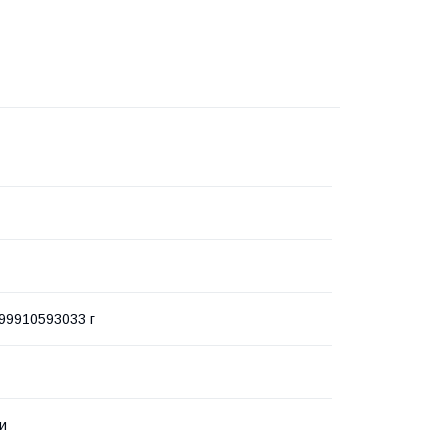
99910593033 г
ки