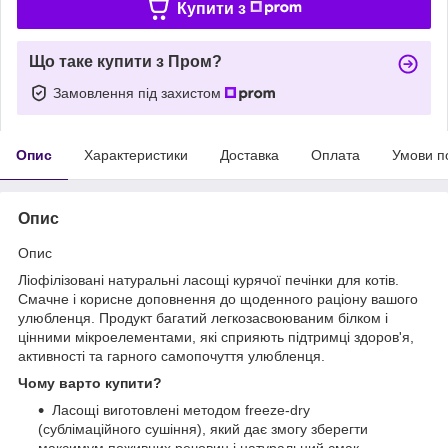
Купити з
Що таке купити з Пром?
Замовлення під захистом
Опис
Характеристики
Доставка
Оплата
Умови п
Опис
Опис
Ліофілізовані натуральні ласощі курячої печінки для котів.
Смачне і корисне доповнення до щоденного раціону вашого
улюбленця. Продукт багатий легкозасвоюваним білком і
цінними мікроелементами, які сприяють підтримці здоров'я,
активності та гарного самопочуття улюбленця.
Чому варто купити?
Ласощі виготовлені методом freeze-dry
(сублімаційного сушіння), який дає змогу зберегти
максимум поживних речовин і натуральний смак