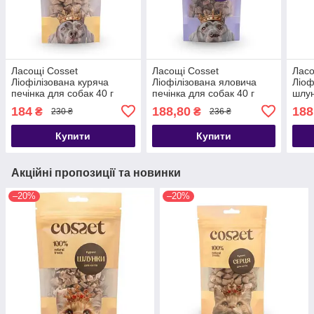
Ласощі Cosset
Ласощі Cosset
Ласо
Ліофілізована куряча
Ліофілізована яловича
Ліоф
печінка для собак 40 г
печінка для собак 40 г
шлун
184
188,80
188
₴
₴
230 ₴
236 ₴
Купити
Купити
Акційні пропозиції та новинки
–20%
–20%