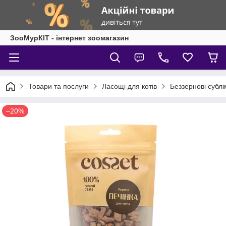
ЗооМурКІТ - інтернет зоомагазин
Товари та послуги
Ласощі для котів
Беззернові сублі
–20%