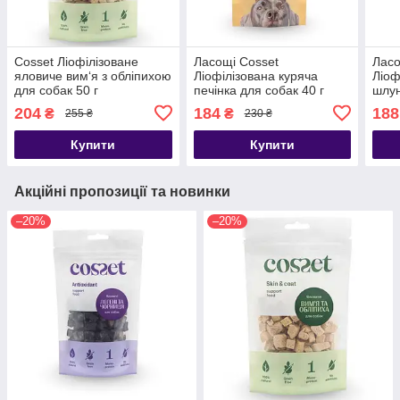
Cosset Ліофілізоване
Ласощі Cosset
Ласо
яловиче вим‘я з обліпихою
Ліофілізована куряча
Ліоф
для собак 50 г
печінка для собак 40 г
шлун
204
184
188
₴
₴
255 ₴
230 ₴
Купити
Купити
Акційні пропозиції та новинки
–20%
–20%