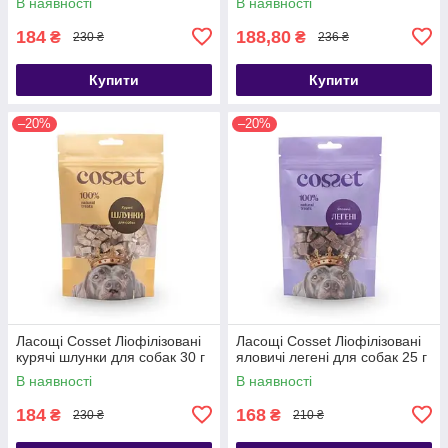
В наявності
В наявності
184
188,80
₴
₴
230 ₴
236 ₴
Купити
Купити
–20%
–20%
Ласощі Cosset Ліофілізовані
Ласощі Cosset Ліофілізовані
курячі шлунки для собак 30 г
яловичі легені для собак 25 г
В наявності
В наявності
184
168
₴
₴
230 ₴
210 ₴