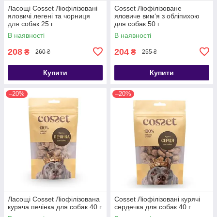
Ласощі Cosset Ліофілізовані
Cosset Ліофілізоване
яловичі легені та чорниця
яловиче вим‘я з обліпихою
для собак 25 г
для собак 50 г
В наявності
В наявності
208
204
₴
₴
260 ₴
255 ₴
Купити
Купити
–20%
–20%
Ласощі Cosset Ліофілізована
Cosset Ліофілізовані курячі
куряча печінка для собак 40 г
сердечка для собак 40 г