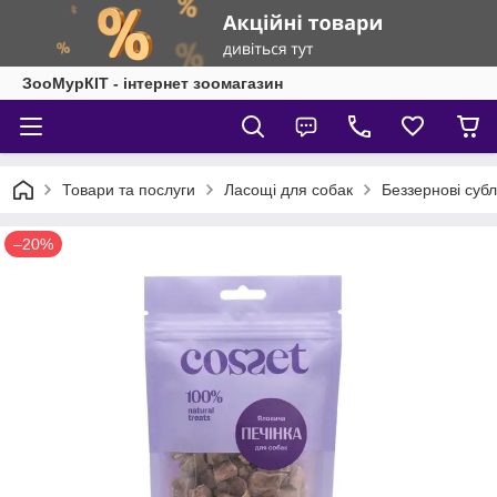
ЗооМурКІТ - інтернет зоомагазин
Товари та послуги
Ласощі для собак
Беззернові субл
–20%