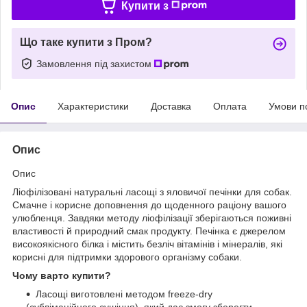
Купити з
Що таке купити з Пром?
Замовлення під захистом
Опис
Характеристики
Доставка
Оплата
Умови п
Опис
Опис
Ліофілізовані натуральні ласощі з яловичої печінки для собак.
Смачне і корисне доповнення до щоденного раціону вашого
улюбленця. Завдяки методу ліофілізації зберігаються поживні
властивості й природний смак продукту. Печінка є джерелом
високоякісного білка і містить безліч вітамінів і мінералів, які
корисні для підтримки здорового організму собаки.
Чому варто купити?
Ласощі виготовлені методом freeze-dry
(сублімаційного сушіння), який дає змогу зберегти