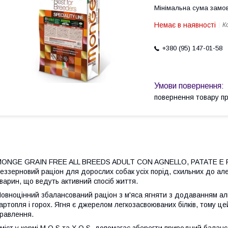
Мінімальна сума замов
Немає в наявності
К
+380 (95) 147-01-58
повернення товару п
ONGE GRAIN FREE ALL BREEDS ADULT CON AGNELLO, PATATE E PIS
еззерновий раціон для дорослих собак усіх порід, схильних до але
варин, що ведуть активний спосіб життя.
овноцінний збалансований раціон з м'яса ягняти з додаванням ал
артопля і горох. Ягня є джерелом легкозасвоюваних білків, тому ц
равлення.