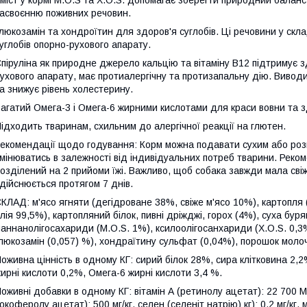
міст у кормі М.О.S та X.O.S. допомагає зберегти природний балан
асвоєнню поживних речовин.
люкозамін та хондроїтин для здоров'я суглобів. Ці речовини у ск
углобів опорно-рухового апарату.
піруліна як природне джерело кальцію та вітаміну В12 підтримує 
ухового апарату, має протиалергічну та протизапальну дію. Вивод
а знижує рівень холестерину.
агатий Омега-3 і Омега-6 жирними кислотами для краси вовни та з
ідходить тваринам, схильним до алергічної реакції на глютен.
екомендації щодо годування: Корм можна подавати сухим або ро
мінюватись в залежності від індивідуальних потреб тварини. Реком
озділений на 2 прийоми їжі. Важливо, щоб собака завжди мала свіж
дійснюється протягом 7 днів.
КЛАД: м'ясо ягняти (дегідроване 38%, свіже м'ясо 10%), картопля
лія 99,5%), картопляний білок, пивні дріжджі, горох (4%), суха бур
аннанолігосахариди (М.O.S. 1%), ксилоолігосанхариди (Х.О.S. 0,3%)
люкозамін (0,057) %), хондраїтину сульфат (0,04%), порошок молоч
оживна цінність в одному КГ: сирий білок 28%, сира клітковина 2,
ирні кислоти 0,2%, Омега-6 жирні кислоти 3,4 %.
оживні добавки в одному КГ: вітамін А (ретинолу ацетат): 22 700 МО
окоферолу ацетат): 500 мг/кг, селен (селеніт натрію) кг): 0,2 мг/к