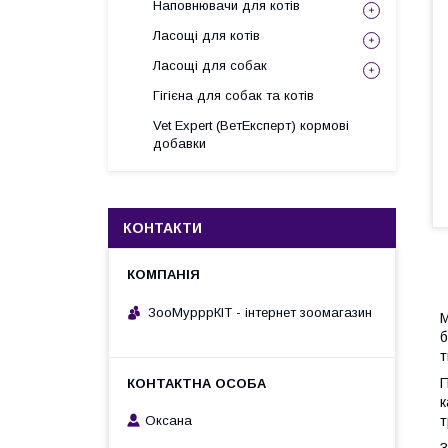
Наповнювачи для котів
Ласощі для котів
Ласощі для собак
Гігієна для собак та котів
Vet Expert (ВетЕксперт) кормові
добавки
КОНТАКТИ
ЗооМурррКІТ - інтернет зоомагазин
M
б
т
П
к
Оксана
т