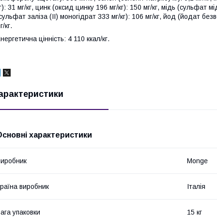
г): 31 мг/кг, цинк (оксид цинку 196 мг/кг): 150 мг/кг, мідь (сульфат міді
сульфат заліза (II) моногідрат 333 мг/кг): 106 мг/кг, йод (йодат безво
г/кг.
нергетична цінність: 4 110 ккал/кг.
арактеристики
Основні характеристики
иробник
Monge
раїна виробник
Італія
ага упаковки
15 кг