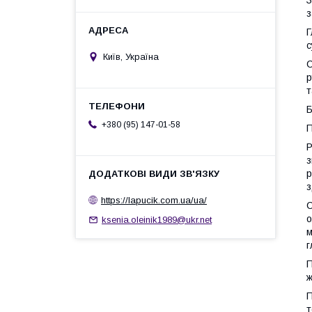
З
з
Г
с
Київ, Україна
С
р
т
Б
+380 (95) 147-01-58
П
Р
з
р
з
https://lapucik.com.ua/ua/
С
о
ksenia.oleinik1989@ukr.net
м
г
П
ж
П
т