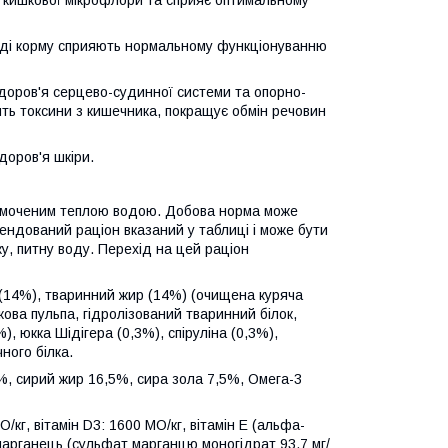
с кишкової мікрофлори та сприяє оптимальному
ладі корму сприяють нормальному функціонуванню
здоров'я серцево-судинної системи та опорно-
ить токсини з кишечника, покращує обмін речовин
доров'я шкіри.
змоченим теплою водою. Добова норма може
ендований раціон вказаний у таблиці і може бути
у, питну воду. Перехід на цей раціон
 (14%), тваринний жир (14%) (очищена куряча
якова пульпа, гідролізований тваринний білок,
, юкка Шідігера (0,3%), спіруліна (0,3%),
ного білка.
2%, сирий жир 16,5%, сира зола 7,5%, Омега-3
/кг, вітамін D3: 1600 МО/кг, вітамін Е (альфа-
г, марганець (сульфат марганцю моногідрат 93,7 мг/