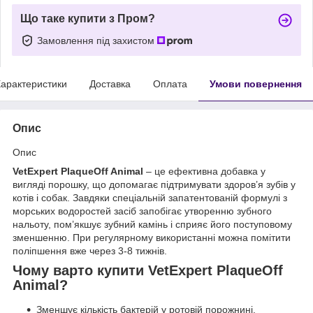
Що таке купити з Пром?
Замовлення під захистом
арактеристики
Доставка
Оплата
Умови повернення
Опис
Опис
VetExpert PlaqueOff Animal
– це ефективна добавка у
вигляді порошку, що допомагає підтримувати здоров’я зубів у
котів і собак. Завдяки спеціальній запатентованій формулі з
морських водоростей засіб запобігає утворенню зубного
нальоту, пом’якшує зубний камінь і сприяє його поступовому
зменшенню. При регулярному використанні можна помітити
поліпшення вже через 3-8 тижнів.
Чому варто купити VetExpert PlaqueOff
Animal?
Зменшує кількість бактерій у ротовій порожнині.