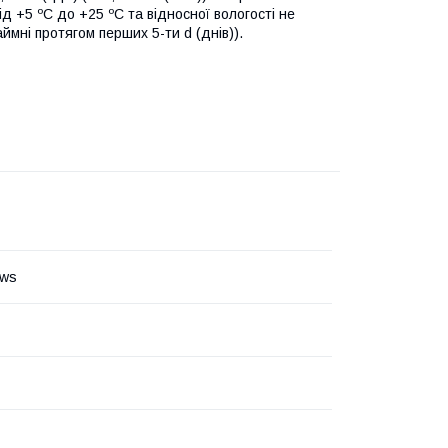
д +5 ºС до +25 ºС та відносної вологості не
ймні протягом перших 5-ти d (днів)).
aws