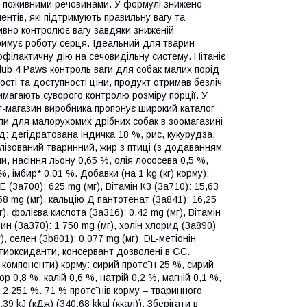
и поживними речовинами. У формулі знижено
ентів, які підтримують правильну вагу та
ивно контролює вагу завдяки зниженій
тримує роботу серця. Ідеальний для тварин
офілактичну дію на сечовидільну систему. Пітаніє
Club 4 Paws контроль ваги для собак малих порід
сті та доступності ціни, продукт отримав безліч
 вимагають суворого контролю розміру порції. У
т-магазин виробника пропонує широкий каталог
Лапи для малорухомих дрібних собак в зоомагазині
д: дегідратована індичка 18 %, рис, кукурудза,
олізований тваринний, жир з птиці (з додаванням
и, насіння льону 0,65 %, олія лососева 0,5 %,
, імбир* 0,01 %. Добавки (на 1 kg (кг) корму):
Е (3а700): 625 mg (мг), Вітамін К3 (3а710): 15,63
,58 mg (мг), кальцію Д пантотенат (3а841): 16,25
г), фолієва кислота (3а316): 0,42 mg (мг), Вітамін
рин (3а370): 1 750 mg (мг), холін хлорид (3а890)
г), селен (3b801): 0,077 mg (мг), DL-метіонін
антиоксиданти, консервант дозволені в ЄС.
компоненти) корму: сирий протеїн 25 %, сирий
р 0,8 %, калій 0,6 %, натрій 0,2 %, магній 0,1 %,
и 2,251 %. 71 % протеїнів корму – тваринного
39 kJ (кДж) (340,68 kkal (ккал)). Зберігати в