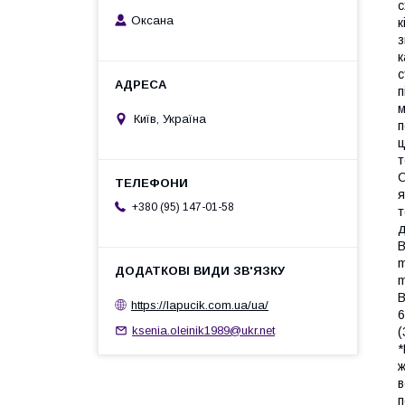
с
Оксана
к
з
к
с
п
м
Київ, Україна
п
ц
т
C
я
+380 (95) 147-01-58
т
д
В
m
m
В
https://lapucik.com.ua/ua/
6
ksenia.oleinik1989@ukr.net
(
*
ж
в
п