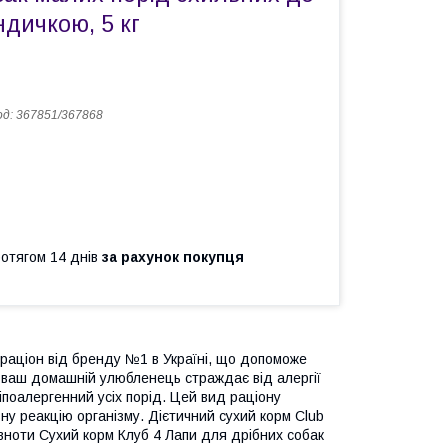
ндичкою, 5 кг
од:
367851/367868
ротягом 14 днів
за рахунок покупця
м-раціон від бренду №1 в Україні, що допоможе
о ваш домашній улюбленець страждає від алергії
іпоалергенний усіх порід. Цей вид раціону
ивну реакцію організму. Дієтичний сухий корм Club
овноти Сухий корм Клуб 4 Лапи для дрібних собак