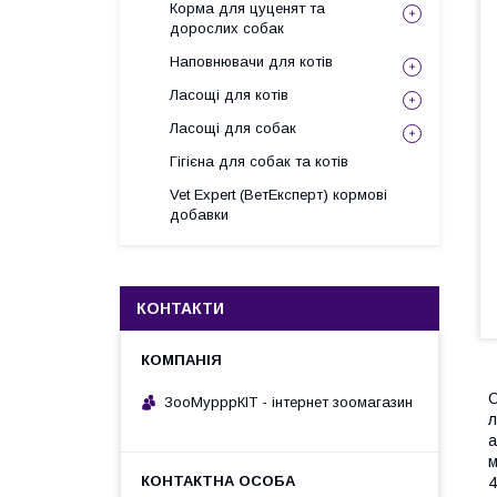
Корма для цуценят та
дорослих собак
Наповнювачи для котів
Ласощі для котів
Ласощі для собак
Гігієна для собак та котів
Vet Expert (ВетЕксперт) кормові
добавки
КОНТАКТИ
C
ЗооМурррКІТ - інтернет зоомагазин
л
а
м
4