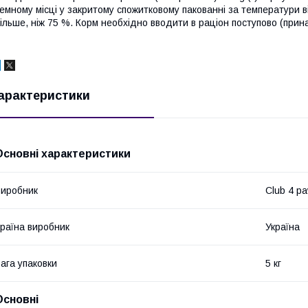
емному місці у закритому спожитковому пакованні за температури ві
ільше, ніж 75 %. Корм необхідно вводити в раціон поступово (прина
арактеристики
Основні характеристики
иробник
Club 4 p
раїна виробник
Україна
ага упаковки
5 кг
Основні