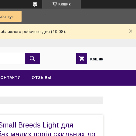
Кошик
айближчого робочого дня (10.08).
Кошик
КОНТАКТИ
ОТЗЫВЫ
Small Breeds Light для
ак малих порід схильних до