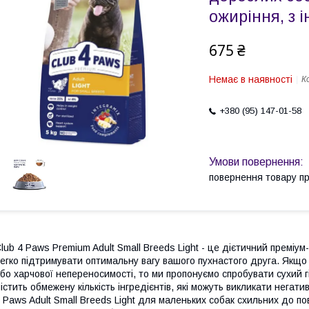
ожиріння, з і
675 ₴
Немає в наявності
К
+380 (95) 147-01-58
повернення товару п
lub 4 Paws Premium Adult Small Breeds Light - це дієтичний преміу
егко підтримувати оптимальну вагу вашого пухнастого друга. Якщ
бо харчової непереносимості, то ми пропонуємо спробувати сухий г
істить обмежену кількість інгредієнтів, які можуть викликати негат
 Paws Adult Small Breeds Light для маленьких собак схильних до п