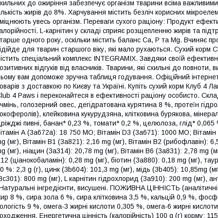
хильних до ожиріння забезпечує організм тварини всіма важливим
ількість жирів до 8%. Харчування містить безліч корисних мікроелем
міцнюють увесь організм. Переваги сухого раціону: Продукт ефект
алорійності. L-карнітин у складі сприяє розщепленню жирів та під
тарше одного року, оскільки містить баланс Са, P та Mg. Вчиняє пр
ідійде для тварин старшого віку, які мало рухаються. Сухий корм 
істить спеціальний комплекс INTEGRAMIX. Завдяки своїй ефективно
озитивних відгуків від власників. Тварини, які схильні до повноти,
ьому вам допоможе зручна таблиця годування. Офіційний інтерне
оварів з доставкою по Києву та Україні. Купіть сухий корм Клуб 4 
lub 4 Paws і переконайтеся в ефективності раціону особисто. Скла
чмінь, голозерний овес, дегідратована курятина 8 %, протеїн гідр
окоферолів), клейковина кукурудзяна, клітковина бурякова, мінерал
ріжджі пивні, банан* 0,23 %, томати* 0,2 %, целюлоза, глід* 0,065 %
ітамін А (3а672а): 18 750 МО; Вітамін D3 (3а671): 1000 МО; Вітамін 
g (мг), Вітамін В1 (3а821): 2,16 mg (мг), Вітамін В2 (рибофлавін): 6
g (мг), ніацин (3а314): 20,78 mg (мг), Вітамін В6 (3а831): 2,78 mg (м
12 (ціанокобаламін): 0,28 mg (мг), біотин (3а880): 0,18 mg (мг), тау
0 %: 2,3 g (г), цинк (3b604): 101,3 mg (мг), мідь (3b405): 10,85mg (м
3c301): 800 mg (мг), L карнітин гідрохлорид (3а910): 200 mg (мг), 
Натуральні інгредієнти, висушені. ПОЖИВНА ЦІННІСТЬ (аналітичні 
ир 8 %, сира зола 6 %, сира клітковина 3,5 %, кальцій 0,9 %, фосфо
ологість 9 %, омега-3 жирні кислоти 0,305 %, омега-6 жирні кислот
оходження. Енергетична цінність (калорійність) 100 g (г) корму: 115,