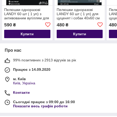
Пелюшки одноразові
Пелюшки одноразові
Пелю
LANDY 60 шт ( 1 уп) з
LANDY 60 шт ( 1 уп) для
LAND
активованим вугіллям для
цуценят і собак 40х60 см
цуце
цуценят і собак 60х60 см
акти
590
480
480
₴
₴
40х6
Купити
Купити
Про нас
99% позитивних з 2913 відгуків за рік
Працює з 14.09.2020
м. Київ
Київ, Україна
Контакти
Сьогодні працює з 09:00 до 16:00
Показати весь графік роботи