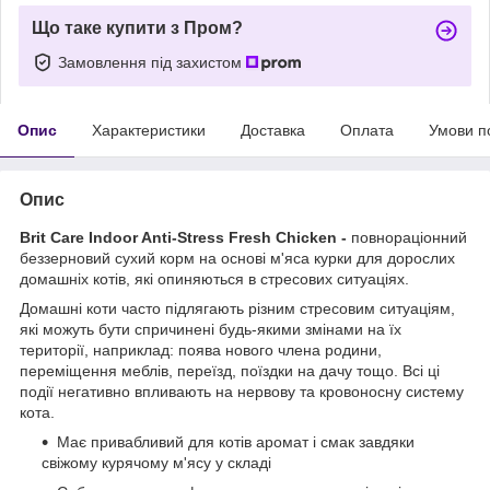
Що таке купити з Пром?
Замовлення під захистом
Опис
Характеристики
Доставка
Оплата
Умови п
Опис
Brit Care Indoor Anti-Stress Fresh Chicken -
повнораціонний
беззерновий сухий корм на основі м'яса курки для дорослих
домашніх котів, які опиняються в стресових ситуаціях.
Домашні коти часто підлягають різним стресовим ситуаціям,
які можуть бути спричинені будь-якими змінами на їх
території, наприклад: поява нового члена родини,
переміщення меблів, переїзд, поїздки на дачу тощо. Всі ці
події негативно впливають на нервову та кровоносну систему
кота.
Має привабливий для котів аромат і смак завдяки
свіжому курячому м'ясу у складі