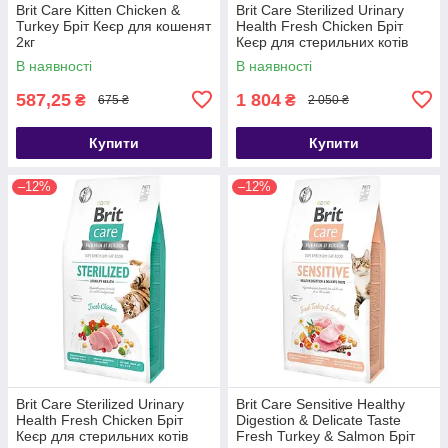
Brit Care Kitten Chicken &
Brit Care Sterilized Urinary
Turkey Бріт Кеєр для кошенят
Health Fresh Chicken Бріт
2кг
Кеєр для стерильних котів
Урінарі курка 7кг
В наявності
В наявності
587,25
1 804
₴
₴
675 ₴
2 050 ₴
Купити
Купити
–12%
–12%
Brit Care Sterilized Urinary
Brit Care Sensitive Healthy
Health Fresh Chicken Бріт
Digestion & Delicate Taste
Кеєр для стерильних котів
Fresh Turkey & Salmon Бріт