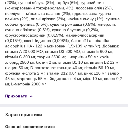
(20%), сушені яблука (8%), гарбуз (6%), курячий жир
(консервований токоферолами, 4%), лососева олія (2%),
псиліум — м'якоть та насіння (2%), гідролізована куряча
печінка (2%), пивні дріжджі (2%), насіння льону (1%), сушена
собача кропива (0,5%), сушена ромашка (0,5%), мінерали,
сушена обліпиха (0,3%), сушена брусниця (0,2%),
фруктоолігосахариди (0,015%), мананолігосахариди
(0,015%), юка Шидигера (0,008%), бактерії Lactobacillus
acidophilus HA - 122 інактивовані (15х109 клітин/кг). Добавки:
вітамін A 20 000 МО, вітамін D3 800 МО, вітамін E 600 мг,
вітамін C 300 мг, таурин 2500 мг, L-карнітин 50 мг, холін
хлорид 2500 мг, біотин 2 мг, вітамін B1 10 мг, вітамін B2 12 мг,
ніацин 50 мг, D-пантотенат кальцію 40 мг, вітамін B6 10 мг,
фолієва кислота 2 мг, вітамін B12 0,04 мг, цинк 120 мг, залізо
45 мг, марганець 55 мг, йодид калію 4 мг, мідь 10 мг, селен 0,2
мг, L-метіонін 2000 мг.
Приховати
Характеристики
Основні характеристики