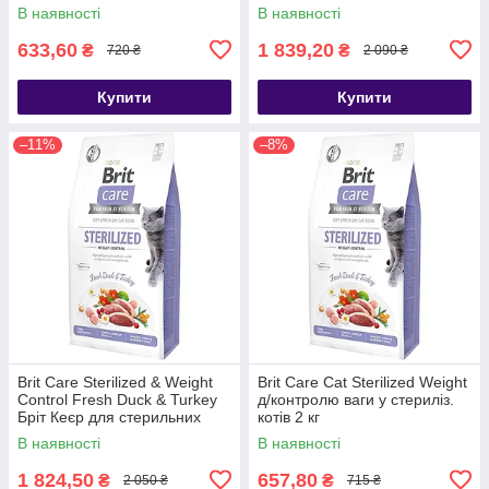
Урінарі курка 2кг
Кеєр для котів 7кг
В наявності
В наявності
633,60
1 839,20
₴
₴
720 ₴
2 090 ₴
Купити
Купити
–11%
–8%
Brit Care Sterilized & Weight
Brit Care Cat Sterilized Weight
Control Fresh Duck & Turkey
д/контролю ваги у стериліз.
Бріт Кеєр для стерильних
котів 2 кг
котів 7кг
В наявності
В наявності
1 824,50
657,80
₴
₴
2 050 ₴
715 ₴