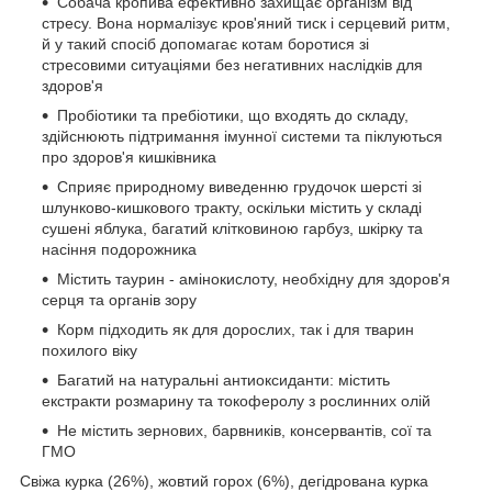
Собача кропива ефективно захищає організм від
стресу. Вона нормалізує кров'яний тиск і серцевий ритм,
й у такий спосіб допомагає котам боротися зі
стресовими ситуаціями без негативних наслідків для
здоров'я
Пробіотики та пребіотики, що входять до складу,
здійснюють підтримання імунної системи та піклуються
про здоров'я кишківника
Сприяє природному виведенню грудочок шерсті зі
шлунково-кишкового тракту, оскільки містить у складі
сушені яблука, багатий клітковиною гарбуз, шкірку та
насіння подорожника
Містить таурин - амінокислоту, необхідну для здоров'я
серця та органів зору
Корм підходить як для дорослих, так і для тварин
похилого віку
Багатий на натуральні антиоксиданти: містить
екстракти розмарину та токоферолу з рослинних олій
Не містить зернових, барвників, консервантів, сої та
ГМО
Свіжа курка (26%), жовтий горох (6%), дегідрована курка