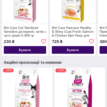
Brit Care Cat Sterilized
Brit Care Haircare Healthy
Brit
Sensitive д/стериліз. котів з
& Shiny Coat Fresh Salmon
Прем
чутл.травл 0,400 гр
& Chicken Бріт Кеєр для
Indo
котів для красивої шерсті
курк
230
725
360
₴
₴
2 кг
котів
Купити
Купити
Акційні пропозиції та новинки
–16%
–14%