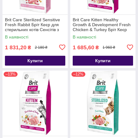
Brit Care Sterilized Sensitive
Brit Care Kitten Healthy
Fresh Rabbit Бріт Кеєр для
Growth & Development Fresh
стерильних котів Сенсітів з
Chicken & Turkey Бріт Кеєр
кроликом 7кг
для кошенят 7кг
В наявності
В наявності
1 831,20
1 685,60
₴
₴
2 180 ₴
1 960 ₴
Купити
Купити
–13%
–12%