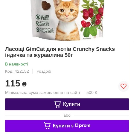
Ласощі GimCat для котів Crunchy Snacks
індичка та журавлина 50г
В наявності
Код: 422152
Роздріб
115
₴
Мінімальна сума замовлення на сайті — 500 ₴
Купити
або
Купити з