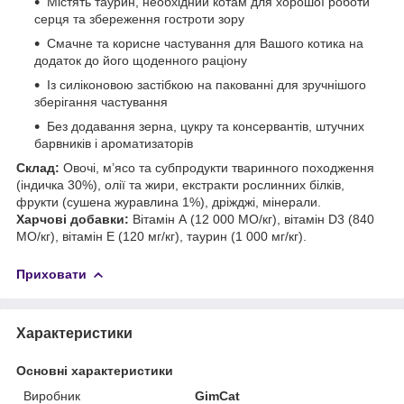
Містять таурин, необхідний котам для хорошої роботи
серця та збереження гостроти зору
Смачне та корисне частування для Вашого котика на
додаток до його щоденного раціону
Із силіконовою застібкою на пакованні для зручнішого
зберігання частування
Без додавання зерна, цукру та консервантів, штучних
барвників і ароматизаторів
Склад:
Овочі, м’ясо та субпродукти тваринного походження
(індичка 30%), олії та жири, екстракти рослинних білків,
фрукти (сушена журавлина 1%), дріжджі, мінерали.
Харчові добавки:
Вітамін А (12 000 МО/кг), вітамін D3 (840
МО/кг), вітамін Е (120 мг/кг), таурин (1 000 мг/кг).
Приховати
Характеристики
Основні характеристики
Виробник
GimCat