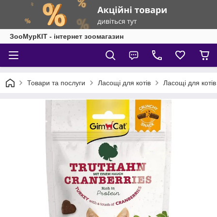
ЗооМурКІТ - інтернет зоомагазин
Товари та послуги
Ласощі для котів
Ласощі для коті