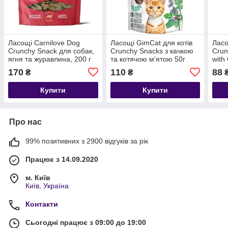
Ласощі Carnilove Dog
Ласощі GimCat для котів
Ласо
Crunchy Snack для собак,
Crunchy Snacks з качкою
Crun
ягня та журавлина, 200 г
та котячою м'ятою 50г
with
170
110
88
₴
₴
Купити
Купити
Про нас
99% позитивних з 2900 відгуків за рік
Працює з 14.09.2020
м. Київ
Київ, Україна
Контакти
Сьогодні працює з 09:00 до 19:00