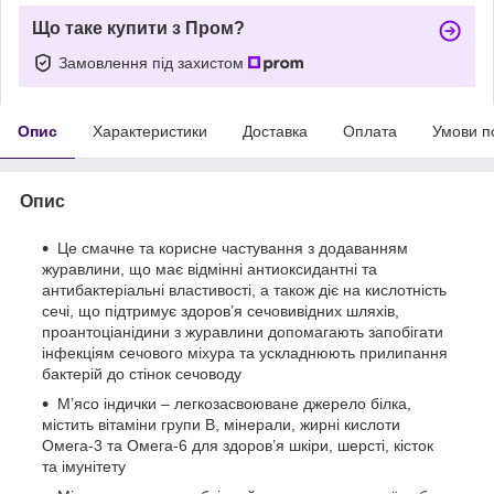
Що таке купити з Пром?
Замовлення під захистом
Опис
Характеристики
Доставка
Оплата
Умови п
Опис
Це смачне та корисне частування з додаванням
журавлини, що має відмінні антиоксидантні та
антибактеріальні властивості, а також діє на кислотність
сечі, що підтримує здоров’я сечовивідних шляхів,
проантоціанідини з журавлини допомагають запобігати
інфекціям сечового міхура та ускладнюють прилипання
бактерій до стінок сечоводу
М’ясо індички – легкозасвоюване джерело білка,
містить вітаміни групи B, мінерали, жирні кислоти
Омега-3 та Омега-6 для здоров’я шкіри, шерсті, кісток
та імунітету