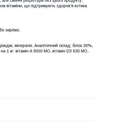
і, але смачні рецептури без цього продукту;
акож вітаміни, що підтримують здоров'я котика
бо окремо.
дріжджі, мінерали. Аналітичний склад: білок 30%,
на 1 кг: вітамін А 9000 МО, вітамін D3 630 МО,