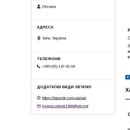
Оксана
Р
С
Київ, Україна
З
ж
в
+380 (95) 147-01-58
Х
https://lapucik.com.ua/ua/
ksenia.oleinik1989@ukr.net