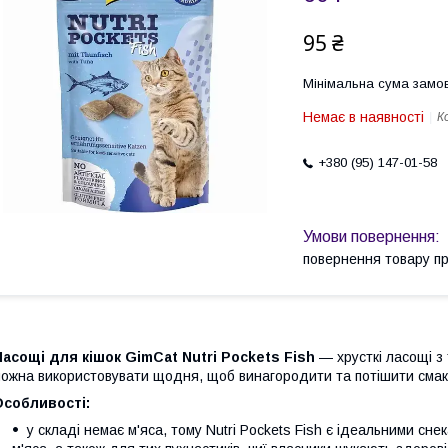
95 ₴
Мінімальна сума замов
Немає в наявності
К
+380 (95) 147-01-58
повернення товару п
асощі для кішок GimCat Nutri Pockets Fish
— хрусткі ласощі з
ожна використовувати щодня, щоб винагородити та потішити смак
Особливості:
у складі немає м'яса, тому Nutri Pockets Fish є ідеальними сне