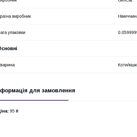
иробник
GimCat
раїна виробник
Німеччин
ага упаковки
0.059999
Основні
варина
Коти/кіш
нформація для замовлення
іна:
95 ₴