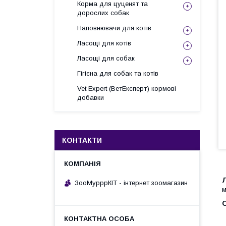
Корма для цуценят та
дорослих собак
Наповнювачи для котів
Ласощі для котів
Ласощі для собак
Гігієна для собак та котів
Vet Expert (ВетЕксперт) кормові
добавки
КОНТАКТИ
Л
ЗооМурррКІТ - інтернет зоомагазин
м