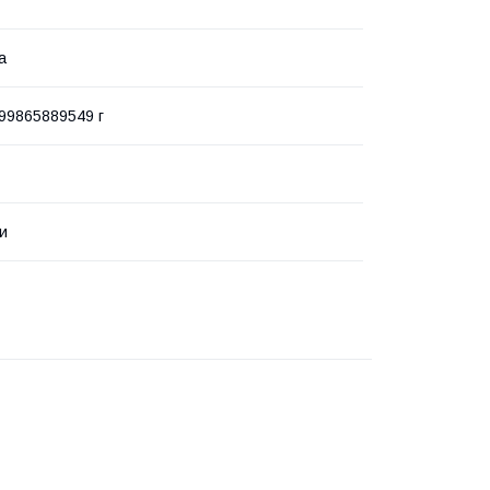
а
99865889549 г
ки