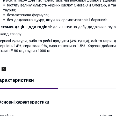
м'яса, а також для тих пухнастиків, чиї власники шукають здоров
містять велику кількість жирних кислот Омега-3 й Омега-6, а т
таурин;
безглютенова формула;
без додавання цукру, штучних ароматизаторів і барвників.
екомендації щодо годівлі:
до 20 штук на добу додаючи в їжу а
клад товару
ернові культури, риба та рибні продукти (4% тунця), олії та жири, 
ирність 14%, сира зола 9%, сира клітковина 1.5%. Харчові добавки 
ітамін Е 90 мг, таурин 1000 мг
арактеристики
Основні характеристики