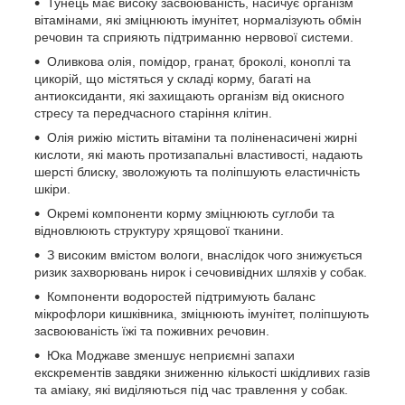
Тунець має високу засвоюваність, насичує організм
вітамінами, які зміцнюють імунітет, нормалізують обмін
речовин та сприяють підтриманню нервової системи.
Оливкова олія, помідор, гранат, броколі, коноплі та
цикорій, що містяться у складі корму, багаті на
антиоксиданти, які захищають організм від окисного
стресу та передчасного старіння клітин.
Олія рижію містить вітаміни та поліненасичені жирні
кислоти, які мають протизапальні властивості, надають
шерсті блиску, зволожують та поліпшують еластичність
шкіри.
Окремі компоненти корму зміцнюють суглоби та
відновлюють структуру хрящової тканини.
З високим вмістом вологи, внаслідок чого знижується
ризик захворювань нирок і сечовивідних шляхів у собак.
Компоненти водоростей підтримують баланс
мікрофлори кишківника, зміцнюють імунітет, поліпшують
засвоюваність їжі та поживних речовин.
Юка Моджаве зменшує неприємні запахи
екскрементів завдяки зниженню кількості шкідливих газів
та аміаку, які виділяються під час травлення у собак.