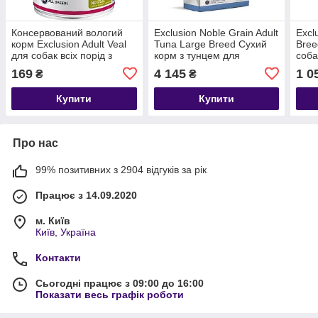
Консервований вологий
Exclusion Noble Grain Adult
Excl
корм Exclusion Adult Veal
Tuna Large Breed Сухий
Bree
для собак всіх порід з
корм з тунцем для
соба
телятиною 400 г
дорослих собак великих
тунц
169
4 145
1 0
₴
₴
порід 12 кг
Купити
Купити
Про нас
99% позитивних з 2904 відгуків за рік
Працює з 14.09.2020
м. Київ
Київ, Україна
Контакти
Сьогодні працює з 09:00 до 16:00
Показати весь графік роботи