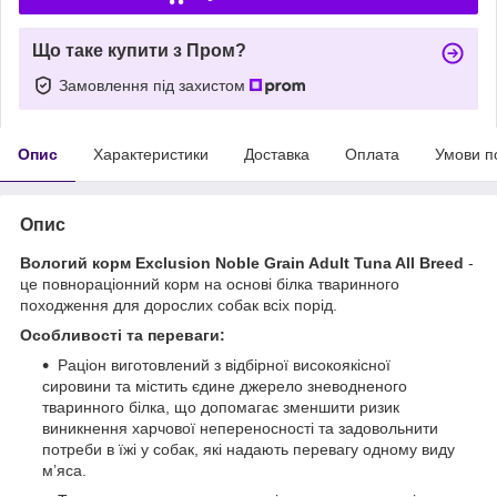
Що таке купити з Пром?
Замовлення під захистом
Опис
Характеристики
Доставка
Оплата
Умови п
Опис
Вологий корм Exclusion Noble Grain Adult Tuna All
Breed
-
це повнораціонний корм на основі білка тваринного
походження для дорослих собак всіх порід.
Особливості та переваги:
Раціон виготовлений з відбірної високоякісної
сировини та містить єдине джерело зневодненого
тваринного білка, що допомагає зменшити ризик
виникнення харчової непереносності та задовольнити
потреби в їжі у собак, які надають перевагу одному виду
м’яса.