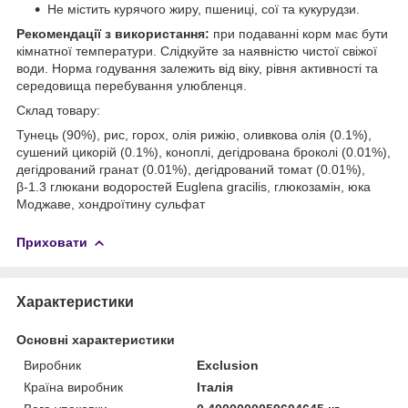
Не містить курячого жиру, пшениці, сої та кукурудзи.
Рекомендації з використання:
при подаванні корм має бути
кімнатної температури. Слідкуйте за наявністю чистої свіжої
води. Норма годування залежить від віку, рівня активності та
середовища перебування улюбленця.
Склад товару:
Тунець (90%), рис, горох, олія рижію, оливкова олія (0.1%),
сушений цикорій (0.1%), коноплі, дегідрована броколі (0.01%),
дегідрований гранат (0.01%), дегідрований томат (0.01%),
β-1.3 глюкани водоростей Euglena gracilis, глюкозамін, юка
Моджаве, хондроїтину сульфат
Приховати
Характеристики
Основні характеристики
Виробник
Exclusion
Країна виробник
Італія