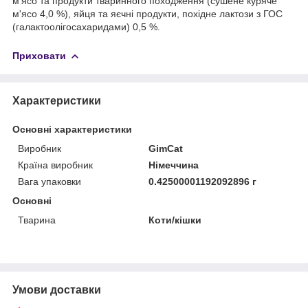
м'ясо та продукти тваринного походження (сушене куряче
м'ясо 4,0 %), яйця та яєчні продукти, похідне лактози з ГОС
(галактоолігосахаридами) 0,5 %.
Приховати
Характеристики
Основні характеристики
Виробник
GimCat
Країна виробник
Німеччина
Вага упаковки
0.42500001192092896 г
Основні
Тварина
Коти/кішки
Умови доставки