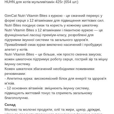
HUHN для котів мультивітамін 425г (654 шт.)
GimCat Nutri Vitamin Bites з куркою - це смачний перекус у
формі серця з 12 вітамінами для підвищення життєвих сил.
Nutri Bites поєднує смак та користь у кожному шматочку.
Nutri Vitamin Bites з 12 вітамінами і пікантною куркою — це
функціональні ласощі преміум-класу, розроблені для
підтримки імунної системи та загального здоров'я.
Привабливий смак курки виключно насичений і пробуджує
апетит у котів.
Nutri Vitamin Bites – це більше, ніж просто смачна закуска;
кожен шматочок підтримує роботу серця, гострий зір та міцну
імунну систему.
Кожен шматочок збагачений необхідними поживними
речовинами:
- Апетитна курка: високоякісний білок для енергії та здоров'я
м'язів.
- 12 основних вітамінів: зміцнюють імунну систему,
підвищують життєвий тонус та сприяють загальному
благополуччю.
Склад
Молоко та молочні продукти, олії та жири, цукор, дріжджі,