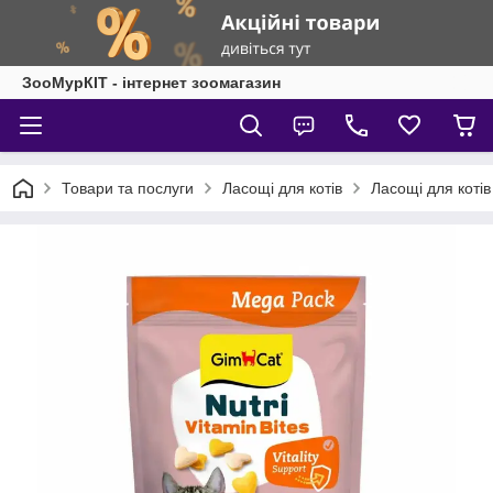
ЗооМурКІТ - інтернет зоомагазин
Товари та послуги
Ласощі для котів
Ласощі для коті