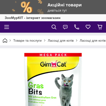
ЗооМурКІТ - інтернет зоомагазин
Товари та послуги
Ласощі для котів
Ласощі для коті