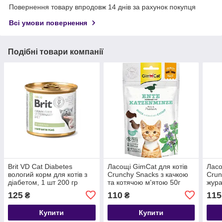
Повернення товару впродовж 14 днів за рахунок покупця
Всі умови повернення
Подібні товари компанії
Brit VD Cat Diabetes
Ласощі GimCat для котів
Ласо
вологий корм для котів з
Crunchy Snacks з качкою
Crun
діабетом, 1 шт 200 гр
та котячою м'ятою 50г
жура
125
110
115
₴
₴
Купити
Купити