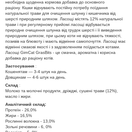
необхідна щоденна кормова добавка до основного
раціону. Кішки відчувають постійну потребу поїдання
натуральної трави для очищення шлунку і кишечника від
шерсті природним шляхом. Ласощі містять 12% натуральної
трави і при регулярному прийомі ласощі відбувається
природне очищення шлунка від грудок шерсті і її виведення
природним шляхом, при цьому коти не відчувають тяжкості,
позивів на блювоту і мають відмінне самопочуття. Ласощі має
відмінні смакові якості і з задоволенням поїдається котами.
Ласощі GimCat GrasBits - це смачна, ароматна і корисна
добавка до раціону котів.
Застосування
:
Кошенятам — 3-4 штук на день.
Довщинам — 4-6 штук на день.
Склад
:
Молоко та молочні продукти, дріжджі, сушені трави (12%),
масло і жири.
Аналітичний склад:
Протеїн - 26,0%
Жири - 16,5%
Рослинні волокна - 13,0%
Зольні речовини - 6, 0%