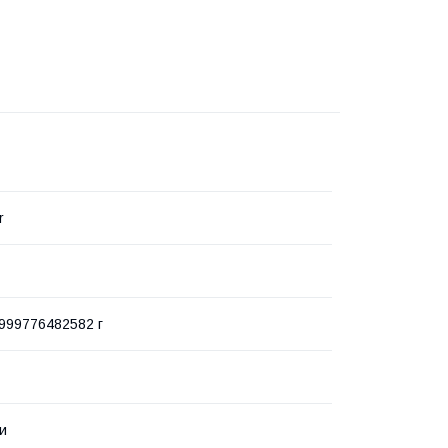
r
999776482582 г
ки