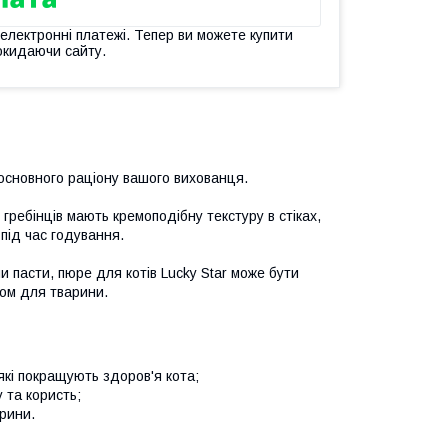
 електронні платежі. Тепер ви можете купити
окидаючи сайту.
основного раціону вашого вихованця.
 гребінців мають кремоподібну текстуру в стіках,
 під час годування.
и пасти, пюре для котів Lucky Star може бути
ом для тварини.
 які покращують здоров'я кота;
 та користь;
рини.