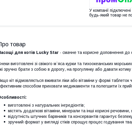
У компанії підключені
будь-який товар не п
Про товар
асощі для котів Lucky Star
- смачне та корисне доповнення до 
неки виготовлені зі свіжого м`яса курки та тихоокеанських морських
кі зручно брати з собою в дорогу, на прогулянку або давати котику
кщо кіт відмовляється вживати ліки або вітаміни у формі таблеток ч
фективним способом приховати медикаменти та полегшити їх прий
Особливості:
виготовлені з натуральних інгредієнтів;
містять додаткові вітаміни, мінерали та інші корисні речовини,
відсутність штучних барвників та консервантів гарантує безпеку
зручний формат у вигляді стіків спрощує процес годування тва