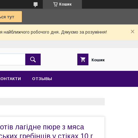
Кошик
 найближчого робочого дня. Дякуємо за розуміння!
Кошик
КОНТАКТИ
ОТЗЫВЫ
отів лагідне пюре з мяса
ьких гребінців у стіках 10 г