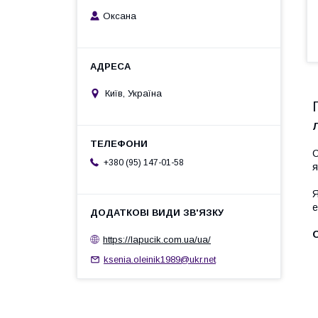
Оксана
Київ, Україна
Л
С
+380 (95) 147-01-58
я
Я
е
https://lapucik.com.ua/ua/
ksenia.oleinik1989@ukr.net