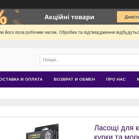
и його поза робочим часом. Обробка та підтвердження відбудуться
ОСТАВКА И ОПЛАТА
ВОЗВРАТ И ОБМЕН
ПРО НАС
Ласощі для к
курки та морс