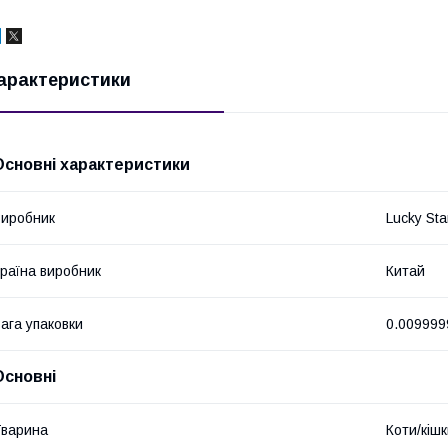
арактеристики
Основні характеристики
иробник
Lucky Sta
раїна виробник
Китай
ага упаковки
0.009999
Основні
варина
Коти/кіш