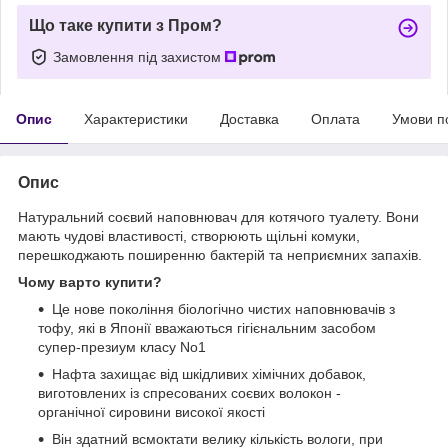
Що таке купити з Пром?
Замовлення під захистом
Опис
Характеристики
Доставка
Оплата
Умови п
Опис
Натуральний соєвий наповнювач для котячого туалету. Вони
мають чудові властивості, створюють щільні комуки,
перешкоджають поширенню бактерій та неприємних запахів.
Чому варто купити?
Це нове покоління біологічно чистих наповнювачів з
тофу, які в Японії вважаються гігієнальним засобом
супер-презиум класу No1
Нафта захищає від шкідливих хімічних добавок,
виготовлених із спресованих соєвих волокон -
органічної сировини високої якості
Він здатний всмоктати велику кількість вологи, при