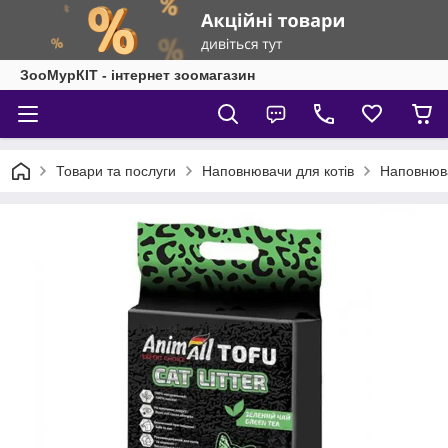
ЗооМурКІТ - інтернет зоомагазин
Товари та послуги
Наповнювачи для котів
Наповнюва