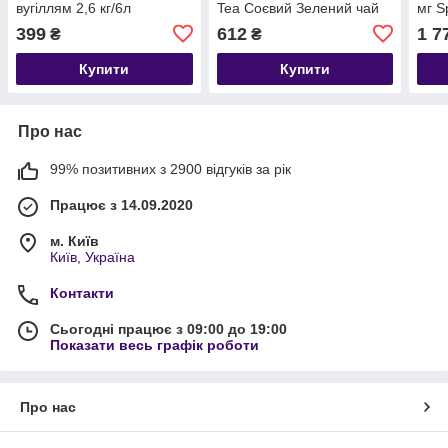
вугіллям 2,6 кг/6л
Tea Соєвий Зелений чай
мг S
(10 л) 4.66 кг
399
612
1 7
₴
₴
Купити
Купити
Про нас
99% позитивних з 2900 відгуків за рік
Працює з 14.09.2020
м. Київ
Київ, Україна
Контакти
Сьогодні працює з 09:00 до 19:00
Показати весь графік роботи
Про нас