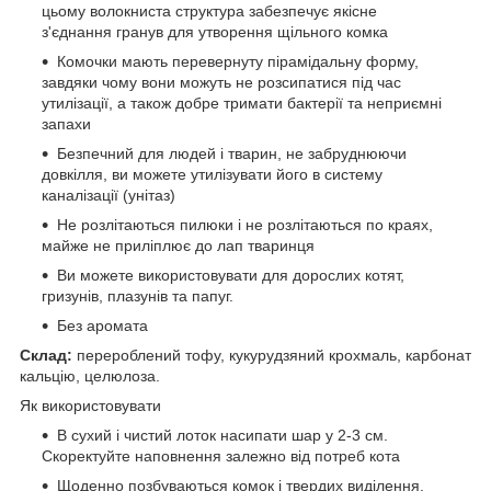
цьому волокниста структура забезпечує якісне
з'єднання гранув для утворення щільного комка
Комочки мають перевернуту пірамідальну форму,
завдяки чому вони можуть не розсипатися під час
утилізації, а також добре тримати бактерії та неприємні
запахи
Безпечний для людей і тварин, не забруднюючи
довкілля, ви можете утилізувати його в систему
каналізації (унітаз)
Не розлітаються пилюки і не розлітаються по краях,
майже не приліплює до лап тваринця
Ви можете використовувати для дорослих котят,
гризунів, плазунів та папуг.
Без аромата
Склад:
перероблений тофу, кукурудзяний крохмаль, карбонат
кальцію, целюлоза.
Як використовувати
В сухий і чистий лоток насипати шар у 2-3 см.
Скоректуйте наповнення залежно від потреб кота
Щоденно позбуваються комок і твердих виділення.