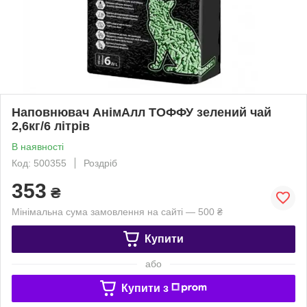
Наповнювач АнімАлл ТОФФУ зелений чай
2,6кг/6 літрів
В наявності
Код: 500355
Роздріб
353
₴
Мінімальна сума замовлення на сайті — 500 ₴
Купити
або
Купити з