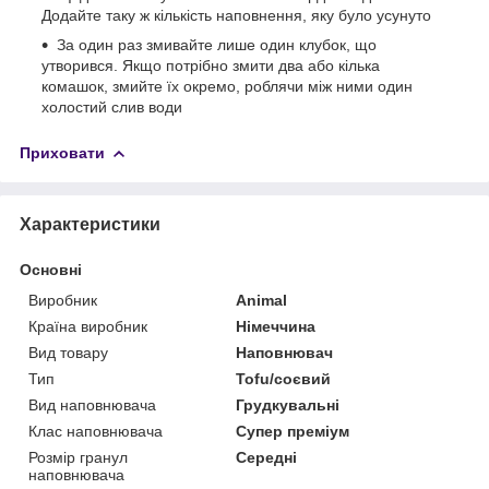
Додайте таку ж кількість наповнення, яку було усунуто
За один раз змивайте лише один клубок, що
утворився. Якщо потрібно змити два або кілька
комашок, змийте їх окремо, роблячи між ними один
холостий слив води
Приховати
Характеристики
Основні
Виробник
Animal
Країна виробник
Німеччина
Вид товару
Наповнювач
Тип
Tofu/соєвий
Вид наповнювача
Грудкувальні
Клас наповнювача
Супер преміум
Розмір гранул
Середні
наповнювача