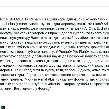
RO PLAN Adult 1+ Renal Plus Сухий корм для кішок з куркою Сухий 
enal Plus (Ренал Плюс) з куркою для дорослих котів. Pro Plan® Adul
істить набір необхідних поживних речовин, вітаміни А, С та Е. Цей к
ормулу, що сприяє здоров'ю нирок. Здорові суглоби та висока рухл
ивить мускулатуру Вашого кота і допомагає йому зберігати оптима
мунної системи завдяки високому вмісту антиоксидантів, таких як в
альоту та зубного каменю завдяки спеціальній текстурі крокетів і 
мовірність появи зубного нальоту. У Purina® Pro Plan® наша коман
астосовує передові досягнення науки для розробки нашого збала
ечовин для вашого вихованця. Наші раціони мають ряд властивосте
оглинання поживних речовин, щоб підтримати природний захист в
доров'я. Такі інгредієнти як курка, ягня, лосось, індичка, качка, т
аморожені для збереження ключових поживних речовин та приготова
упер Преміум. Містить Renal Plus - унікальну формулу, що сприяє
альоту та утворення зубного каменю. Здорові суглоби та прекрасн
истеми. Виготовлено у Франції.