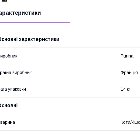
арактеристики
Основні характеристики
иробник
Purina
раїна виробник
Франція
ага упаковки
14 кг
Основні
варина
Коти/кіш