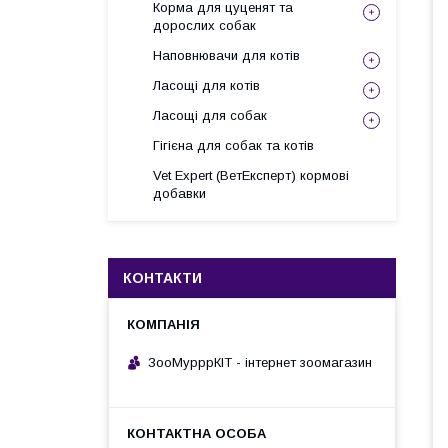
Корма для цуценят та
дорослих собак
Наповнювачи для котів
Ласощі для котів
Ласощі для собак
Гігієна для собак та котів
Vet Expert (ВетЕксперт) кормові
добавки
КОНТАКТИ
ЗооМурррКІТ - інтернет зоомагазин