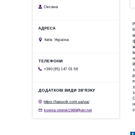
Оксана
P
R
м
Київ, Україна
ф
ж
і
н
й
+380 (95) 147-01-58
з
р
п
з
з
С
https://lapucik.com.ua/ua/
н
с
ksenia.oleinik1989@ukr.net