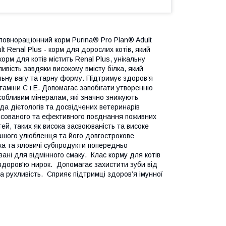
повнораціонний корм Purina® Pro Plan® Adult
t Renal Plus - корм для дорослих котів, який
орм для котів містить Renal Plus, унікальну
ивість завдяки високому вмісту білка, який
льну вагу та гарну форму. Підтримує здоров’я
ітаміни C і E. Допомагає запобігати утворенню
особливим мінералам, які значно знижують
да дієтологів та досвідчених ветеринарів
нсованого та ефективного поєднання поживних
й, таких як висока засвоюваність та високе
ашого улюбленця та його довгострокове
ріска та яловичі субпродукти попередньо
ні для відмінного смаку. Клас корму для котів
 здоров'ю нирок. Допомагає захистити зуби від
а рухливість. Сприяє підтримці здоров’я імунної