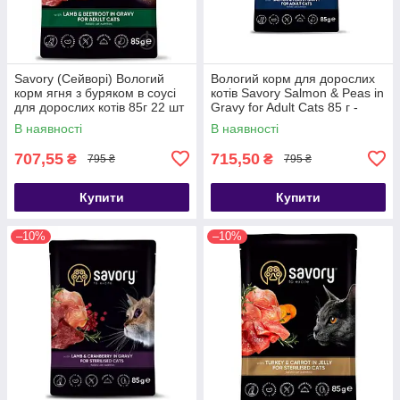
Savory (Сейворі) Вологий
Вологий корм для дорослих
корм ягня з буряком в соусі
котів Savory Salmon & Peas in
для дорослих котів 85г 22 шт
Gravy for Adult Cats 85 г -
лосось та горошок 22 шт
В наявності
В наявності
707,55
715,50
₴
₴
795 ₴
795 ₴
Купити
Купити
–10%
–10%