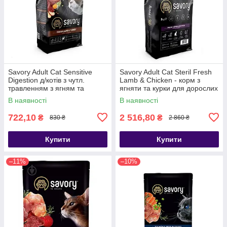
Savory Adult Cat Sensitive
Savory Adult Cat Steril Fresh
Digestion д/котів з чутл.
Lamb & Chicken - корм з
травленням з ягням та
ягняти та курки для дорослих
індичкою, 2 кг
стерилізованих котів 8кг
В наявності
В наявності
722,10
2 516,80
₴
₴
830 ₴
2 860 ₴
Купити
Купити
–11%
–10%