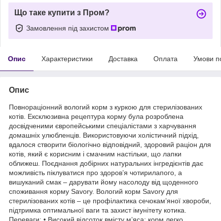
Що таке купити з Пром?
Замовлення під захистом
Опис
Характеристики
Доставка
Оплата
Умови п
Опис
Повнораціонний вологий корм з куркою для стерилізованих
котів. Ексклюзивна рецептура корму була розроблена
досвідченими європейськими спеціалістами з харчування
домашніх улюбленців. Використовуючи холістичний підхід,
вдалося створити біологічно відповідний, здоровий раціон для
котів, який є корисним і смачним настільки, що лапки
оближеш. Поєднання добірних натуральних інгредієнтів дає
можливість піклуватися про здоров’я чотирилапого, а
вишуканий смак – дарувати йому насолоду від щоденного
споживання корму Savory. Вологий корм Savory для
стерилізованих котів – це профілактика сечокам’яної хвороби,
підтримка оптимальної ваги та захист імунітету котика.
Переваги: • Високий відсоток вмісту м’яса: корм легко