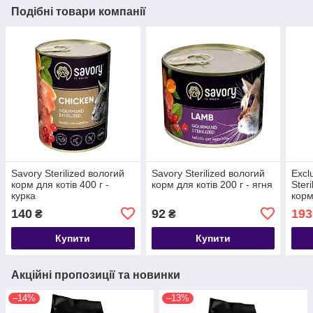
Подібні товари компанії
Savory Sterilized вологий
Savory Sterilized вологий
Excl
корм для котів 400 г -
корм для котів 200 г - ягня
Ster
курка
корм
стер
140
92
193
₴
₴
Купити
Купити
Акційні пропозиції та новинки
–14%
–13%