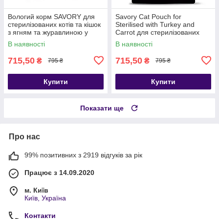
Вологий корм SAVORY для
Savory Cat Pouch for
стерилізованих котів та кішок
Sterilised with Turkey and
з ягням та журавлиною у
Carrot для стерилізованих
соусі 85г 22шт
котів індичка\морква 85г 22
В наявності
В наявності
шт
715,50
715,50
₴
₴
795 ₴
795 ₴
Купити
Купити
Показати ще
Про нас
99% позитивних з 2919 відгуків за рік
Працює з 14.09.2020
м. Київ
Київ, Україна
Контакти