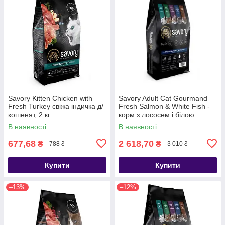
Savory Kitten Chicken with
Savory Adult Cat Gourmand
Fresh Turkey свіжа індичка д/
Fresh Salmon & White Fish -
кошенят, 2 кг
корм з лососем і білою
рибою для дорослих котів 8кг
В наявності
В наявності
677,68
2 618,70
₴
₴
788 ₴
3 010 ₴
Купити
Купити
–13%
–12%