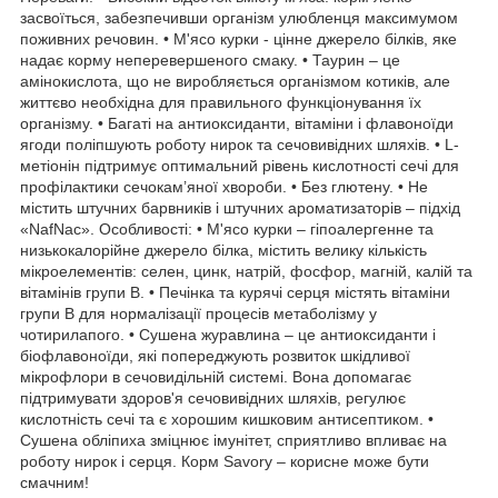
засвоїться, забезпечивши організм улюбленця максимумом
поживних речовин. • М'ясо курки - цінне джерело білків, яке
надає корму неперевершеного смаку. • Таурин – це
амінокислота, що не виробляється організмом котиків, але
життєво необхідна для правильного функціонування їх
організму. • Багаті на антиоксиданти, вітаміни і флавоноїди
ягоди поліпшують роботу нирок та сечовивідних шляхів. • L-
метіонін підтримує оптимальний рівень кислотності сечі для
профілактики сечокам’яної хвороби. • Без глютену. • Не
містить штучних барвників і штучних ароматизаторів – підхід
«NafNac». Особливості: • М'ясо курки – гіпоалергенне та
низькокалорійне джерело білка, містить велику кількість
мікроелементів: селен, цинк, натрій, фосфор, магній, калій та
вітамінів групи B. • Печінка та курячі серця містять вітаміни
групи В для нормалізації процесів метаболізму у
чотирилапого. • Сушена журавлина – це антиоксиданти і
біофлавоноїди, які попереджують розвиток шкідливої
мікрофлори в сечовидільній системі. Вона допомагає
підтримувати здоров'я сечовивідних шляхів, регулює
кислотність сечі та є хорошим кишковим антисептиком. •
Сушена обліпиха зміцнює імунітет, сприятливо впливає на
роботу нирок і серця. Корм Savory – корисне може бути
смачним!