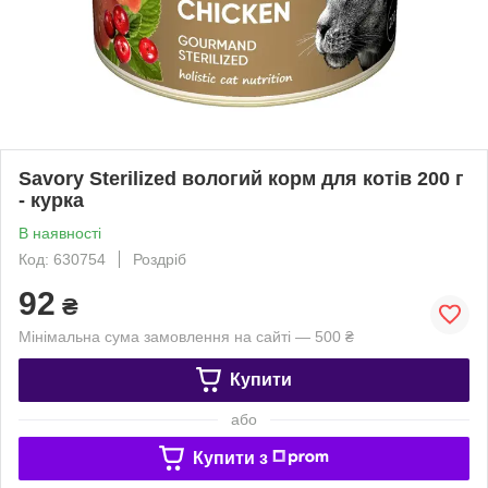
Savory Sterilized вологий корм для котів 200 г
- курка
В наявності
Код: 630754
Роздріб
92
₴
Мінімальна сума замовлення на сайті — 500 ₴
Купити
або
Купити з