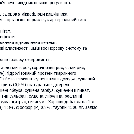
в'я сечовивідних шляхів, регулюють
ь здоров'я мікрофлори кишківника.
 в організмі, нормалізує артеріальний тиск.
нітет.
 ефекти.
ювання відновлення печінки.
ові властивості. Зміцнює нервову систему та
ння запаху екскрементів.
 зелений горох, коричневий рис, білий рис,
%), гідролізований протеїн тваринного
 і бета глюкани, сушені пивні дріжджі, сушений
й криль (0,5%) (натуральне джерело
шені яблука, сушена гарбуз, сушений шпинат,
тин сульфат, сушена спіруліна, рослинні
ума, цитрус, сизигіум). Харчові добавки на 1 кг:
Ca) 1,3%, фосфор (P) 0,8%, таурин 1500 мг, залізо