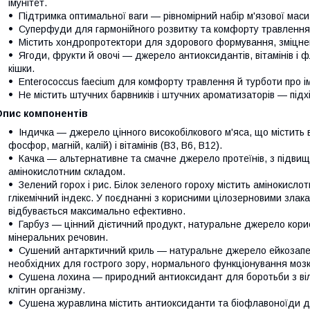
імунітет.
Підтримка оптимальної ваги — рівномірний набір м'язової мас
Суперфуди для гармонійного розвитку та комфорту травлення
Містить хондропротектори для здорового формування, зміцнен
Ягоди, фрукти й овочі — джерело антиоксидантів, вітамінів і 
кішки.
Enterococcus faecium для комфорту травлення й турботи про ім
Не містить штучних барвників і штучних ароматизаторів — підхі
Опис компонентів
Індичка — джерело цінного високобілкового м'яса, що містить ве
фосфор, магній, калій) і вітамінів (В3, В6, В12).
Качка — альтернативне та смачне джерело протеїнів, з підвищ
амінокислотним складом.
Зелений горох і рис. Білок зеленого гороху містить амінокисло
глікемічний індекс. У поєднанні з корисними цілозерновими злак
відбувається максимально ефективно.
Гарбуз — цінний дієтичний продукт, натуральне джерело корисно
мінеральних речовин.
Сушений антарктичний криль — натуральне джерело ейкозапен
необхідних для гострого зору, нормального функціонування мозку
Сушена лохина — природний антиоксидант для боротьби з віл
клітин організму.
Сушена журавлина містить антиоксиданти та біофлавоноїди д