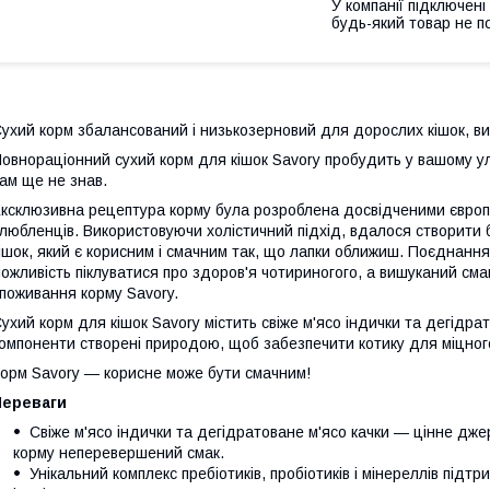
У компанії підключені
будь-який товар не п
ухий корм збалансований і низькозерновий для дорослих кішок, вим
овнораціонний сухий корм для кішок Savory пробудить у вашому ул
ам ще не знав.
ксклюзивна рецептура корму була розроблена досвідченими європ
любленців. Використовуючи холістичний підхід, вдалося створити 
ішок, який є корисним і смачним так, що лапки оближиш. Поєднання
ожливість піклуватися про здоров'я чотириногого, а вишуканий с
поживання корму Savory.
ухий корм для кішок Savory містить свіже м'ясо індички та дегідрат
омпоненти створені природою, щоб забезпечити котику для міцног
орм Savory — корисне може бути смачним!
Переваги
Свіже м'ясо індички та дегідратоване м'ясо качки — цінне дже
корму неперевершений смак.
Унікальний комплекс пребіотиків, пробіотиків і мінереллів пі