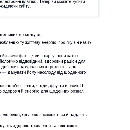
 електронні платежі. Тепер ви можете купити
окидаючи сайту.
огливих до смаку їжі.
юбленцю ту життєву енергію, про яку він навіть
ейськими фахівцями з харчування хатніх
біологічно відповідний, здоровий раціон для
 добірних натуральних інгредієнтів дає
мак — дарувати йому насолоду від щоденного
оване м'ясо качки, ягоди, фрукти й овочі. Ці
о здоров'я й енергію для щоденних розваг.
рело білків, які легко засвоюються й надають
дтримують здорове травлення та зміцнюють