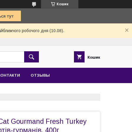
Кошик
айближчого робочого дня (10.08).
Кошик
КОНТАКТИ
ОТЗЫВЫ
 Cat Gourmand Fresh Turkey
отів-гурманів, 400г