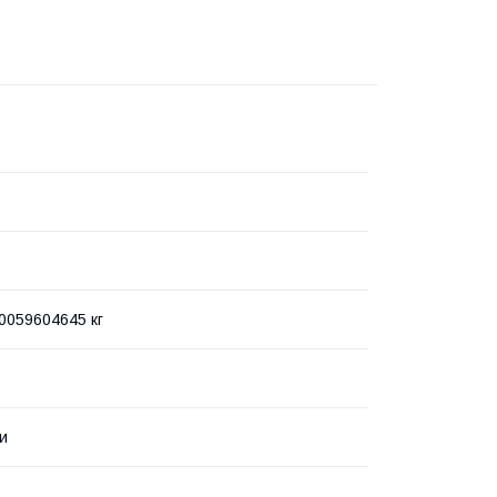
0059604645 кг
ки