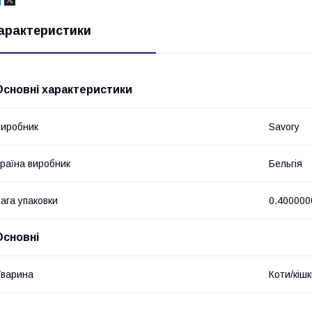
арактеристики
Основні характеристики
иробник
Savory
раїна виробник
Бельгія
ага упаковки
0.400000
Основні
варина
Коти/кіш