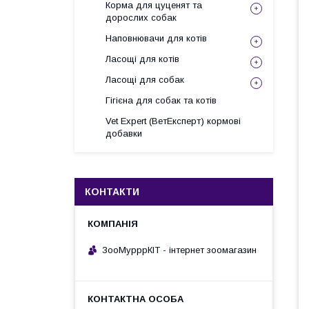
Корма для цуценят та
дорослих собак
Наповнювачи для котів
Ласощі для котів
Ласощі для собак
Гігієна для собак та котів
Vet Expert (ВетЕксперт) кормові
добавки
КОНТАКТИ
ЗооМурррКІТ - інтернет зоомагазин