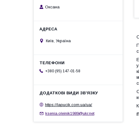
Оксана
С
Київ, Україна
П
с
Е
у
к
+380 (95) 147-01-58
м
с
С
к
https://lapucik.com.ua/ua/
К
ksenia.oleinik1989@ukr.net