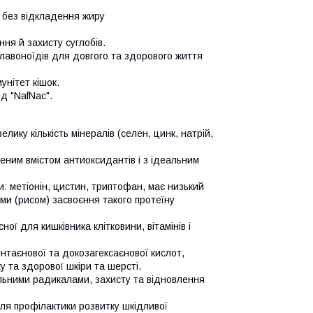
и без відкладення жиру
ня й захисту суглобів.
флавоноїдів для довгого та здорового життя
унітет кішок.
д "NafNac".
лику кількість мінералів (селен, цинк, натрій,
еним вмістом антиоксидантів і з ідеальним
ти: метіонін, цистин, триптофан, має низький
ами (рисом) засвоєння такого протеїну
ї для кишківника клітковини, вітамінів і
таєнової та докозагексаєнової кислот,
 та здорової шкіри та шерсті.
ьними радикалами, захисту та відновлення
ля профілактики розвитку шкідливої