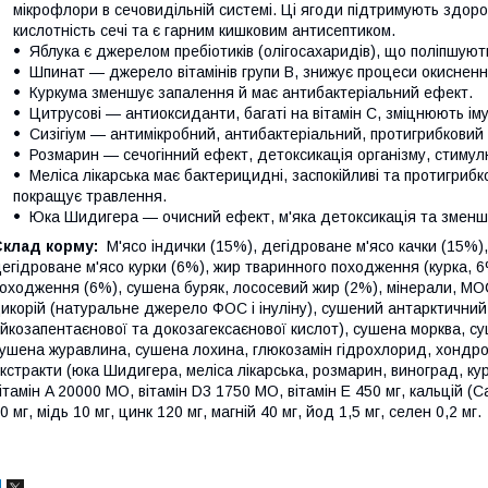
мікрофлори в сечовидільній системі. Ці ягоди підтримують здоро
кислотність сечі та є гарним кишковим антисептиком.
Яблука є джерелом пребіотиків (олігосахаридів), що поліпшуют
Шпинат — джерело вітамінів групи B, знижує процеси окиснення
Куркума зменшує запалення й має антибактеріальний ефект.
Цитрусові — антиоксиданти, багаті на вітамін С, зміцнюють іму
Сизігіум — антимікробний, антибактеріальний, протигрибковий
Розмарин — сечогінний ефект, детоксикація організму, стимул
Меліса лікарська має бактерицидні, заспокійливі та протигрибк
покращує травлення.
Юка Шидигера — очисний ефект, м'яка детоксикація та зменше
Склад корму:
М'ясо індички (15%), дегідроване м'ясо качки (15%),
егідроване м'ясо курки (6%), жир тваринного походження (курка, 6
оходження (6%), сушена буряк, лососевий жир (2%), мінерали, МОС
икорій (натуральне джерело ФОС і інуліну), сушений антарктични
йкозапентаєнової та докозагексаєнової кислот), сушена морква, су
ушена журавлина, сушена лохина, глюкозамін гідрохлорид, хондрої
кстракти (юка Шидигера, меліса лікарська, розмарин, виноград, курк
ітамін A 20000 МО, вітамін D3 1750 МО, вітамін E 450 мг, кальцій (
0 мг, мідь 10 мг, цинк 120 мг, магній 40 мг, йод 1,5 мг, селен 0,2 мг.