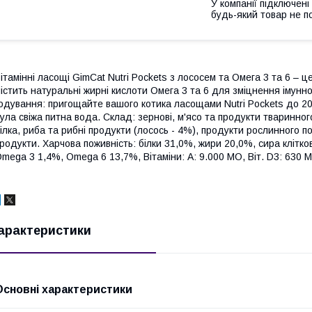
У компанії підключені
будь-який товар не п
ітамінні ласощі GimCat Nutri Pockets з лососем та Омега 3 та 6 – 
істить натуральні жирні кислоти Омега 3 та 6 для зміцнення імунн
одування: пригощайте вашого котика ласощами Nutri Pockets до 2
ула свіжа питна вода. Склад: зернові, м'ясо та продукти тваринног
ілка, риба та рибні продукти (лосось - 4%), продукти рослинного 
родукти. Харчова поживність: білки 31,0%, жири 20,0%, сира клітко
mega 3 1,4%, Omega 6 13,7%, Вітаміни: A: 9.000 МО, Віт. D3: 630 МО
арактеристики
Основні характеристики