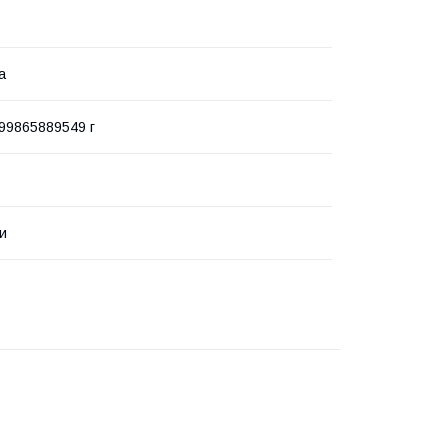
а
99865889549 г
ки