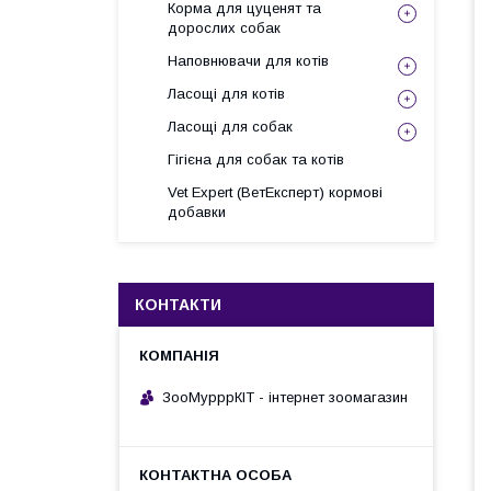
Корма для цуценят та
дорослих собак
Наповнювачи для котів
Ласощі для котів
Ласощі для собак
Гігієна для собак та котів
Vet Expert (ВетЕксперт) кормові
добавки
КОНТАКТИ
ЗооМурррКІТ - інтернет зоомагазин