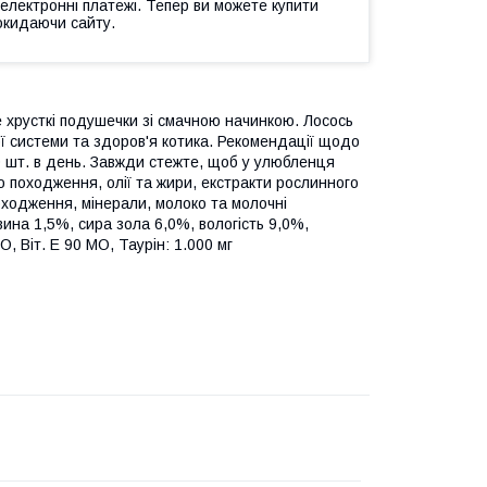
 електронні платежі. Тепер ви можете купити
окидаючи сайту.
це хрусткі подушечки зі смачною начинкою. Лосось
ої системи та здоров'я котика. Рекомендації щодо
0 шт. в день. Завжди стежте, щоб у улюбленця
о походження, олії та жири, екстракти рослинного
походження, мінерали, молоко та молочні
вина 1,5%, сира зола 6,0%, вологість 9,0%,
, Віт. E 90 МО, Таурін: 1.000 мг