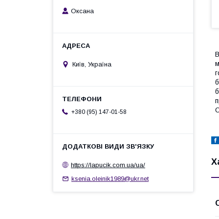
Оксана
В
м
Київ, Україна
г
б
б
п
O
+380 (95) 147-01-58
Х
https://lapucik.com.ua/ua/
ksenia.oleinik1989@ukr.net