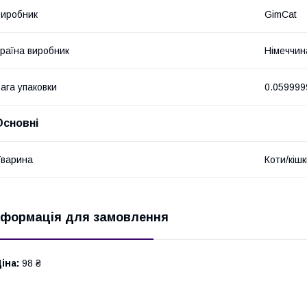
иробник
GimCat
раїна виробник
Німеччин
ага упаковки
0.059999
Основні
варина
Коти/кіш
нформація для замовлення
іна:
98 ₴