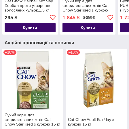
Cat Chow Hairball Кет Чау
Сухий корм для
Сухи
Хербал проти утворення
стерилізованих котів Cat
PUR
волосяних кульок,1,5 кг
Chow Sterilised з куркою
(Пур
15 кг
15 к
295
1 845
1 7
₴
₴
2 250 ₴
Купити
Купити
Акційні пропозиції та новинки
–18%
–18%
Сухий корм для
стерилізованих котів Cat
Cat Chow Adult Кэт Чау з
Chow Sterilised з куркою 15 кг
куркою 15 кг