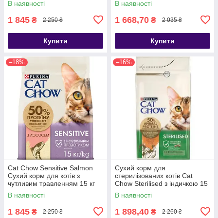
В наявності
В наявності
1 845
1 668,70
₴
₴
2 250 ₴
2 035 ₴
Купити
Купити
–18%
–16%
Cat Chow Sensitive Salmon
Сухий корм для
Сухий корм для котів з
стерилізованих котів Cat
чутливим травленням 15 кг
Chow Sterilised з індичкою 15
кг
В наявності
В наявності
1 845
1 898,40
₴
₴
2 250 ₴
2 260 ₴