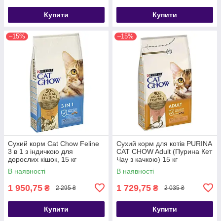
Купити
Купити
–15%
–15%
Сухий корм Cat Chow Feline
Сухий корм для котів PURINA
3 в 1 з індичкою для
CAT CHOW Adult (Пурина Кет
дорослих кішок, 15 кг
Чау з качкою) 15 кг
В наявності
В наявності
1 950,75
1 729,75
₴
₴
2 295 ₴
2 035 ₴
Купити
Купити