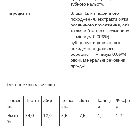
зубного нальоту.
Інгредієнти
Злаки, білки тваринного
походження, екстракти білка
рослинного походження, олії
та жири (екстракт розмарину
— мінімум 0,006%),
субпродукти рослинного
походження (рапсове
борошно — мінімум 0,05%),
овочі, мінеральні речовини,
дріжджі.
Вміст поживних речовин
Показн
Протеї
Жир
Клітков
Зола
Кальці
Фосфо
ик
н
ина
й
р
Вміст,
34,0
12,0
5,5
7,5
1,2
1,2
%