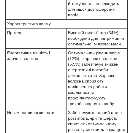
й тому ідеально підходить
для кішок довгошерстих
порід.
Характеристика корму
Протеїн
Високий вміст білка (34%)
необхідний для підтримання
оптимальної м'язової маси.
Енергетична цінність і
Оптимальний рівень жирів
харчові волокна
(12%) і харчових волокон
(5,5%) забезпечує знижені
енергетичні потреби
домашніх котів. Харчові
волокна сприяють
поліпшенню роботи
кишківника та
профілактифікують
трихобезоарну хворобу.
Незамінні жирні кислоти
Забезпечують гарний стан і
розвиток шкіри та шерсті,
сприяють оптимальному
розвитку сітківки для кращого