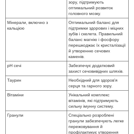
зору, підтримують
оптимальний розвиток
головного мозку.
Мінерали, включно з
Оптимальний баланс для
кальцією
підтримки здорових і міцних
зубів і скелета. Правильний
баланс магнію і фосфору
перешкоджає їх кристалізації
й утворенню сечових
каменів.
pH сечі
Забезпечує додатковий
захист сечовивідних шляхів.
Таурин
Необхідний для здоров'я
серця та гарного зору.
Вітаміни
Унікальний комплекс
вітамінів, які підтримують
сильну імунну систему.
Гранули
Спеціально розроблені
гранули забезпечують легке
пережовування й
профілактикує утворення