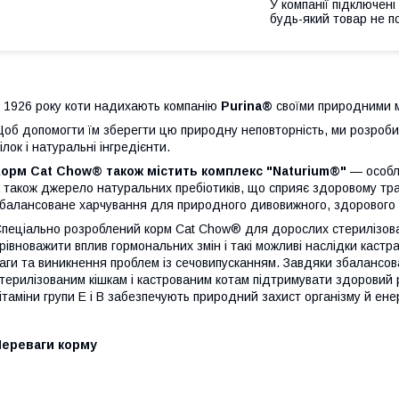
У компанії підключені
будь-який товар не п
 1926 року коти надихають компанію
Purina®
своїми природними 
об допомогти їм зберегти цю природну неповторність, ми розроби
ілок і натуральні інгредієнти.
Корм Cat Chow® також містить комплекс "Naturium®"
— особл
 також джерело натуральних пребіотиків, що сприяє здоровому т
балансоване харчування для природного дивовижного, здорового 
пеціально розроблений корм Cat Chow® для дорослих стерилізован
рівноважити вплив гормональних змін і такі можливі наслідки кастра
аги та виникнення проблем із сечовипусканням. Завдяки збалансова
терилізованим кішкам і кастрованим котам підтримувати здоровий р
ітаміни групи Е і В забезпечують природний захист організму й ене
Переваги корму