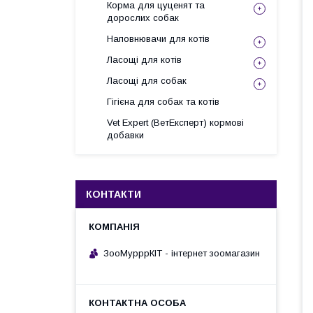
Корма для цуценят та
дорослих собак
Наповнювачи для котів
Ласощі для котів
Ласощі для собак
Гігієна для собак та котів
Vet Expert (ВетЕксперт) кормові
добавки
КОНТАКТИ
ЗооМурррКІТ - інтернет зоомагазин