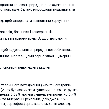
оєднання волокон природного походження. Він
но, покращує баланс мікрофлори кишківника та
від, щоб створювати повноцінне харчування
торів, барвників і консервантів.
и та з вітамінами групи B, щоб допомогти
у, щоб задовольнити природні потреби кішок.
нат, морква, цільні зерна злаків, цикорій і
ої системи вашої кішки завдяки
и тваринного походження (20%**), екстракти
в (2.7% буряковий жом сушений, 0.07% петрушка
ушений, 0.07% морква сушена еквівалентно 0.4%
 та мінеральні речовини, дріжджі* (0.3%),
лат), ортофосфорна кислота, холін хлорид,