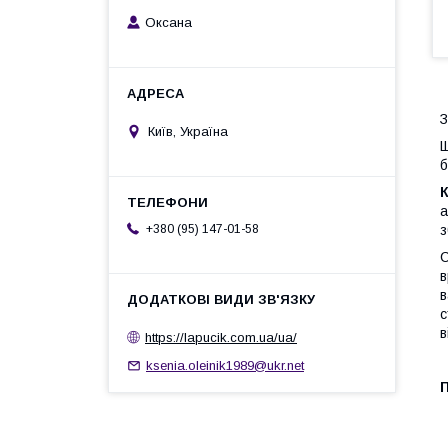
Оксана
З
Київ, Україна
Щ
б
а
з
+380 (95) 147-01-58
С
в
в
с
в
https://lapucik.com.ua/ua/
ksenia.oleinik1989@ukr.net