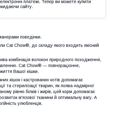
 електронні платежі. Тепер ви можете купити
окидаючи сайту.
манерами поведінки.
ли Cat Chow®, до складу якого входить якісний
ива комбінація волокон природного походження,
равленню. Cat Chow® — повнораціонне,
життя Вашої кішки.
их кішок і кастрованих котів допомагає
ції та стерилізації тварин, як поява надмірної
ному рівню білків і жирів, цей корм допомагає
озвиток м'язової тканини й оптимальну вагу. А
ргійність улюбленців.