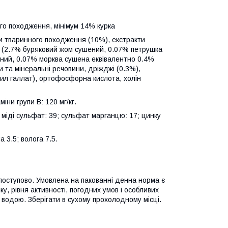
ого походження, мінімум 14% курка
кти тваринного походження (10%), екстракти
в (2.7% буряковий жом сушений, 0.07% петрушка
ений, 0.07% морква сушена еквівалентно 0.4%
 та мінеральні речовини, дріжджі (0.3%),
пил галлат), ортофосфорна кислота, холін
міни групи В: 120 мг/кг.
; міді сульфат: 39; сульфат марганцю: 17; цинку
а 3.5; волога 7.5.
 поступово. Умовлена на пакованні денна норма є
ку, рівня активності, погодних умов і особливих
 водою. Зберігати в сухому прохолодному місці.