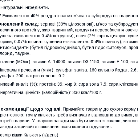
 Натуральні інгредієнти.
* Еквівалентно 40% регідратованих м'яса та субпродуктів тваринн
Оновлений склад
: зернові (39% цілозернові), м'ясо та субпроду
ослинного протеїну, жир тваринний, продукти перероблення овочі
ушена еквівалентно 0.4% петрушки), овочі (2% корінь цикорію суш
оркви, 0.07% шпинат сушений еквівалентно 0.4% шпинату), вітаміни
нтиоксиданти (бутил гідрооксиданізол, бутил гідрокситолуол, про
лорид, таурин.
ітаміни (МО/кг): вітамін А: 14000; вітамін D3 1150; вітамін Е 100; віта
інеральні речовини (мг/кг): сульфат заліза: 160 кальцію йодат: 2.6
ульфат 200, натрію селеніт: 0.2.
иповий аналіз (%): протеїн: 35; жир 9; сира зола 7.5; сира клітковин
нергетична цінність (калорійність): 330 ккал/100 г.
Рекомендації щодо годівлі
: Привчайте тварину до сухого корму
рієнтовною: точну кількість треба визначати відповідно до вимог, ві
отреб тварини. У тварини завжди має бути миска зі свіжою, чистою
авжди закривайте паковання після кожного годування.
озмір кішки Кількість (г/день)