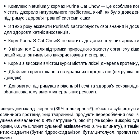
Комплекс Naturium у кормах Purina Cat Chow — це особливе п
містить джерело натурального пребіотика, який, як було доведе
підтримує здоров'я травної системи кішки.
З 1926 року експерти Purina® застосовують свої знання й дос
для здоров'я хатніх вихованців.
Корм Purina® Cat Chow® не містить доданих штучних ароматиза
З вітаміном E для підтримки природного захисту організму кішк
вашій кішці оптимально використовувати енергію.
Корми з високим вмістом курки містять якісні джерела протеїн
Дбайливо приготовано з натуральних інгредієнтів (петрушка, шпи
дріжджі).
Допомагає підтримувати рівень pH сечі та здоров'я сечовивідн
збалансованому вмісту мінеральних речовин.
опередній склад: зернові (39% цілозернові*), м'ясо та субпродукт
ослинного протеїну, жир тваринний, продукти перероблення овочі
ушена еквівалентно 0.4% петрушки*), овочі* (2% корінь цикорію с
оркви, 0.07% шпинат сушений еквівалентно 0.4% шпинату), вітаміни
нтиоксиданти (бутил гідрооксиданізол, бутилцитолуол, пропил гал
аурин.