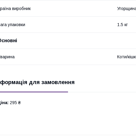
раїна виробник
Угорщин
ага упаковки
1.5 кг
Основні
варина
Коти/кіш
нформація для замовлення
іна:
295 ₴