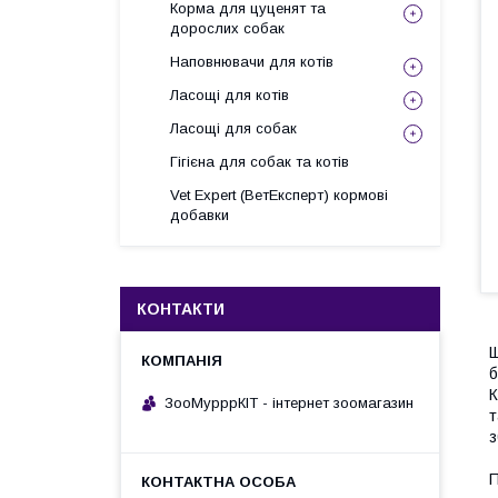
Корма для цуценят та
дорослих собак
Наповнювачи для котів
Ласощі для котів
Ласощі для собак
Гігієна для собак та котів
Vet Expert (ВетЕксперт) кормові
добавки
КОНТАКТИ
Щ
б
К
ЗооМурррКІТ - інтернет зоомагазин
т
з
П