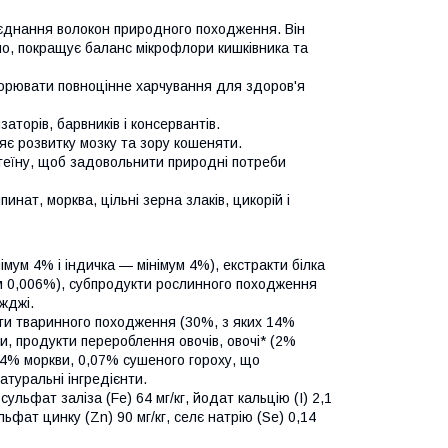
оєднання волокон природного походження. Він
но, покращує баланс мікрофлори кишківника та
ворювати повноцінне харчування для здоров'я
торів, барвників і консервантів.
є розвитку мозку та зору кошеняти.
отеїну, щоб задовольнити природні потреби
нат, морква, цільні зерна злаків, цикорій і
імум 4% і індичка — мінімум 4%), екстракти білка
ум 0,006%), субпродукти рослинного походження
іжджі.
кти тваринного походження (30%, з яких 14%
ри, продукти перероблення овочів, овочі* (2%
,4% моркви, 0,07% сушеного гороху, що
атуральні інгредієнти.
ульфат заліза (Fe) 64 мг/кг, йодат кальцію (I) 2,1
ульфат цинку (Zn) 90 мг/кг, селє натрію (Se) 0,14