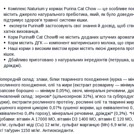
Комплекс Naturium у кормах Purina Cat Chow — це особливе п
містить джерело натурального пребіотика, який, як було доведе
підтримує здоров'я травної системи кішки.
експерти Purina® застосовують свої знання й досвід, щоб ст
хатніх вихованців.
Корм Purina® Cat Chow® не містить доданих штучних ароматиза
Корм містить ДГК — компонент материнського молока, що сприя
Наші корми з високим вмістом курки містять якісні джерела пр
кішок.
Дбайливо приготовано з натуральних інгредієнтів (петрушка, шпи
дріжджі).
опередній склад: злаки, білки тваринного походження (курка — мін
ослинного походження, олії та жири (екстракт розмарину — мінім
рапсове борошно — мінімум 0,05%), овочі, мінеральні речовини, др
новлений склад: зернові* (цільнозернові 32%), м'ясо та субпроду
урки), екстракти рослинного протеїну, рослинні олії та тваринні жи
ушеного кореня цикорію 0,07% сушеної моркви, що еквівалентно 0
квівалентно 0,4% гороху), мінеральні речовини, дріжджі* (0,3%). *Н
обавки: вітамін А 17000 МО, вітамін D3 1400 МО, вітамін Е 120 МО, с
г/кг, сульфат міді (Cu) 12 мг/кг, сульфат марганцю (Mn) 6,9 мг/кг, с
г/ таґурин 1150 мг/кг. Aнтиоксиданти.