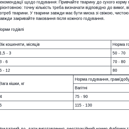
екомендації щодо годування: Привчайте тварину до сухого корму 
рієнтовною: точну кількість треба визначати відповідно до вимог, ві
отреб тварини. У тварини завжди має бути миска зі свіжою, чистою
авжди закривайте паковання після кожного годування.
орми годівлі
Вік кошеняти, місяців
Норма г
1,5 - 3
50 - 70
3 - 6
70 - 80
6 - 12
80
Норма годування, грам/доб
Вага кішки, кг
Вагітні
4
75 - 90
6
115 - 130
ридатний до, дати виготовлення, реєстраційний номер фабрики та 