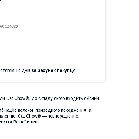
од:
514028
ротягом 14 днів
за рахунок покупця
ли Cat Chow®, до складу якого входить якісний
мбінацію волокон природного походження, а
равленню. Cat Chow® — повнораціонне,
життя Вашої кішки.