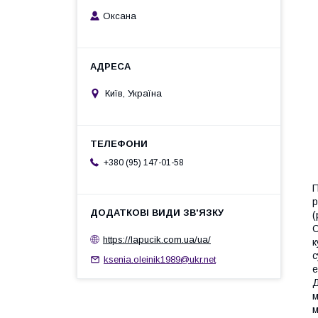
Оксана
Київ, Україна
+380 (95) 147-01-58
П
р
(
О
https://lapucik.com.ua/ua/
к
с
ksenia.oleinik1989@ukr.net
е
Д
м
м