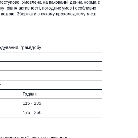
поступово. Умовлена на пакованні денна норма є
ку, рівня активності, погодних умов і особливих
 водою. Зберігати в сухому прохолодному місці.
одування, грам/добу
у
Годівні
115 - 235
175 - 350
номер партії: див. на пакованні.