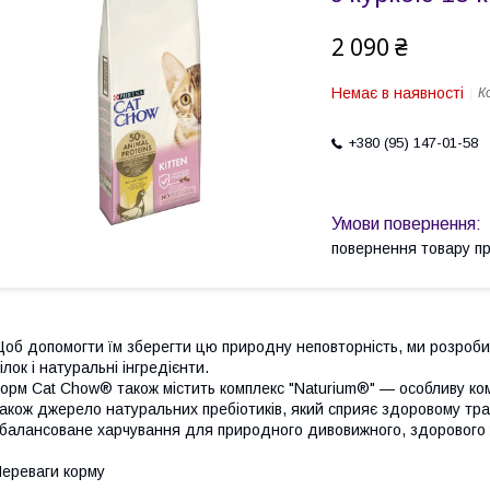
2 090 ₴
Немає в наявності
К
+380 (95) 147-01-58
повернення товару п
об допомогти їм зберегти цю природну неповторність, ми розроби
ілок і натуральні інгредієнти.
орм Cat Chow® також містить комплекс "Naturium®" — особливу ко
акож джерело натуральних пребіотиків, який сприяє здоровому т
балансоване харчування для природного дивовижного, здорового 
ереваги корму