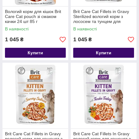
Вологий корм для кішок Brit
Brit Care Cat Fillets in Gravy
Care Cat pouch зі смаком
Sterilized вологий корм з
качки 24 шт 85 г
лососем та тунцем для
стерилізованих котів, 24 шт
В наявності
В наявності
85 гр
1 045
1 045
₴
₴
Купити
Купити
Brit Care Cat Fillets in Gravy
Brit Care Cat Fillets In Gravy
вологий корм для кошенят з
вологий корм для кошенят з