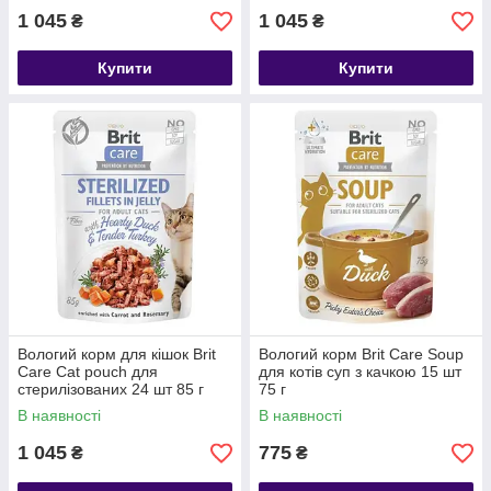
1 045
1 045
₴
₴
Купити
Купити
Вологий корм для кішок Brit
Вологий корм Brit Care Soup
Care Cat pouch для
для котів суп з качкою 15 шт
стерилізованих 24 шт 85 г
75 г
(качка та індичка в желе)
В наявності
В наявності
1 045
775
₴
₴