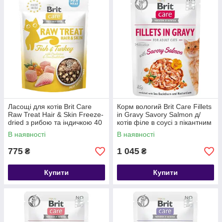
Ласощі для котів Brit Care
Корм вологий Brit Care Fillets
Raw Treat Hair & Skin Freeze-
in Gravy Savory Salmon д/
dried з рибою та індичкою 40
котів філе в соусі з пікантним
г
лососем 85 г 24 шт
В наявності
В наявності
775
1 045
₴
₴
Купити
Купити