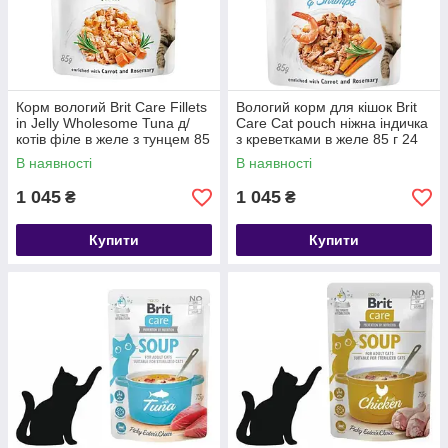
Корм вологий Brit Care Fillets
Вологий корм для кішок Brit
in Jelly Wholesome Tuna д/
Care Cat pouch ніжна індичка
котів філе в желе з тунцем 85
з креветками в желе 85 г 24
г 24 шт
шт
В наявності
В наявності
1 045
1 045
₴
₴
Купити
Купити