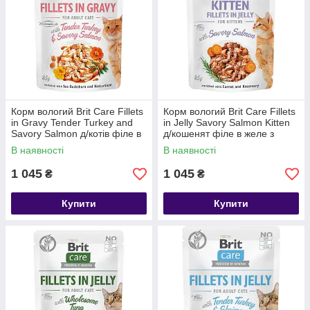
Корм вологий Brit Care Fillets
Корм вологий Brit Care Fillets
in Gravy Tender Turkey and
in Jelly Savory Salmon Kitten
Savory Salmon д/котів філе в
д/кошенят філе в желе з
соусі з індичкою та лососем
лососем 85 г 24 шт
В наявності
В наявності
85 г 24 шт
1 045
1 045
₴
₴
Купити
Купити