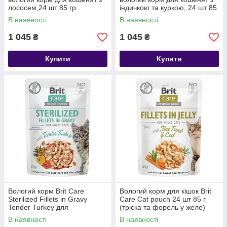
лососем,24 шт 85 гр
індичкою та куркою, 24 шт 85
гр
В наявності
В наявності
1 045
1 045
₴
₴
Купити
Купити
Вологий корм Brit Care
Вологий корм для кішок Brit
Sterilized Fillets in Gravy
Care Cat pouch 24 шт 85 г
Tender Turkey для
(тріска та форель у желе)
стерилізованих котів, філе в
В наявності
В наявності
соусі, індичка, 24 шт 85 г