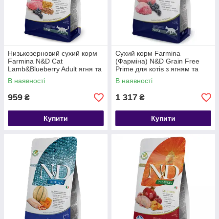
Низькозерновий сухий корм
Сухий корм Farmina
Farmina N&D Cat
(Фарміна) N&D Grain Free
Lamb&Blueberry Adult ягня та
Prime для котів з ягням та
чорниця, 1.5 кг
чорницею— 1.5 кг.
В наявності
В наявності
959
1 317
₴
₴
Купити
Купити