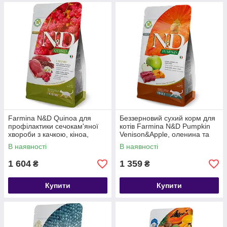
Farmina N&D Quinoa для
Беззерновий сухий корм для
профілактики сечокам'яної
котів Farmina N&D Pumpkin
хвороби з качкою, кіноа,
Venison&Apple, оленина та
журавлиною та ромашкою
яблуко, 1.5 кг
В наявності
В наявності
1.5 кг
1 604
1 359
₴
₴
Купити
Купити