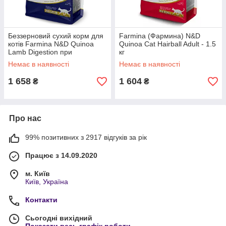
Беззерновий сухий корм для
Farmina (Фармина) N&D
котів Farmina N&D Quinoa
Quinoa Cat Hairball Adult - 1.5
Lamb Digestion при
кг
порушенні травлення, ягня
Немає в наявності
Немає в наявності
та кіноа, 1.5 кг
1 658
1 604
₴
₴
Про нас
99% позитивних з 2917 відгуків за рік
Працює з 14.09.2020
м. Київ
Київ, Україна
Контакти
Сьогодні вихідний