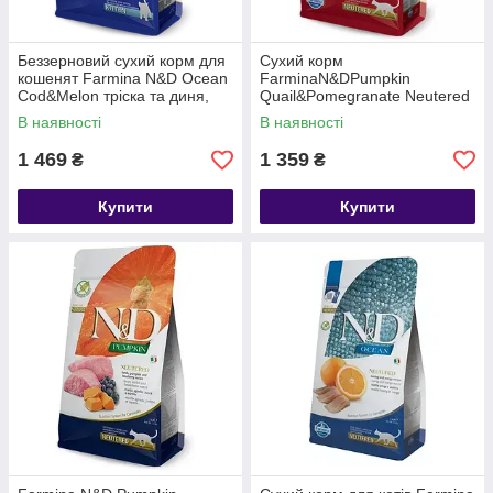
Беззерновий сухий корм для
Сухий корм
кошенят Farmina N&D Ocean
FarminaN&DPumpkin
Cod&Melon тріска та диня,
Quail&Pomegranate Neutered
1.5 кг
для стерилізованих котів,
В наявності
В наявності
перепел та гарбуз 1,5кг
1 469
1 359
₴
₴
Купити
Купити