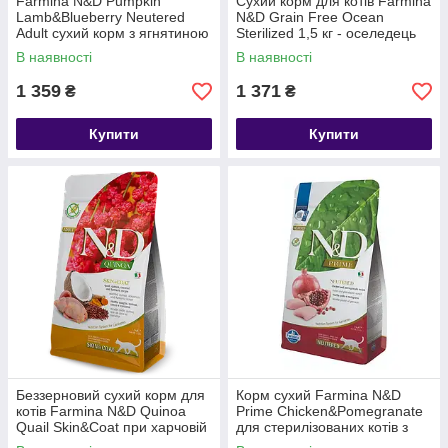
Farmina N&D Pumpkin
Сухий корм для котів Farmina
Lamb&Blueberry Neutered
N&D Grain Free Ocean
Adult сухий корм з ягнятиною
Sterilized 1,5 кг - оселедець
для стерилізованих котів, 1.5
та апельсин
В наявності
В наявності
кг
1 359
1 371
₴
₴
Купити
Купити
Беззерновий сухий корм для
Корм сухий Farmina N&D
котів Farmina N&D Quinoa
Prime Chicken&Pomegranate
Quail Skin&Coat при харчовій
для стерилізованих котів з
алергії, перепілка та кіноа,
куркою та гранатом 1.5 кг