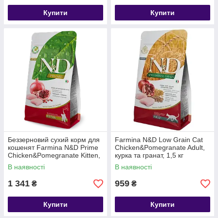
Купити
Купити
Беззерновий сухий корм для
Farmina N&D Low Grain Cat
кошенят Farmina N&D Prime
Chicken&Pomegranate Adult,
Chicken&Pomegranate Kitten,
курка та гранат, 1,5 кг
курка та гранат, 1.5 кг
В наявності
В наявності
1 341
959
₴
₴
Купити
Купити