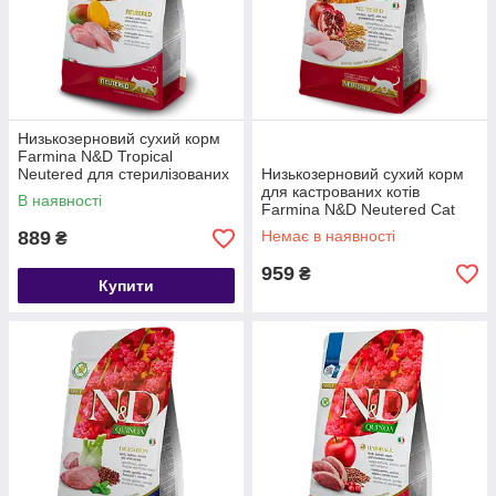
Низькозерновий сухий корм
Farmina N&D Tropical
Neutered для стерилізованих
Низькозерновий сухий корм
котів з куркою і фруктами, 1.5
для кастрованих котів
В наявності
кг
Farmina N&D Neutered Cat
Chicken&Pomegranate Adult
889
Немає в наявності
₴
курка та гранат, 1.5 кг
959
₴
Купити