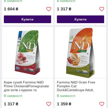
В наявності
В наявності
1.5 кг
1 604
1 317
₴
₴
Купити
Купити
Корм сухий Farmina N&D
Farmina N&D Grain Free
Prime Chicken&Pomegranate
Pumpkin Cat
для котів з куркою та
Duck&Cantaloupe Adult,
гранатом 1.5 кг
гарбуз, качка та диня, 1,5 кг
В наявності
В наявності
1 317
1 359
₴
₴