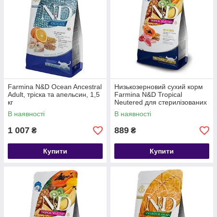
Farmina N&D Ocean Ancestral
Низькозерновий сухий корм
Adult, тріска та апельсин, 1,5
Farmina N&D Tropical
кг
Neutered для стерилізованих
котів з ягням і фруктами, 1.5
В наявності
В наявності
кг
1 007
889
₴
₴
Купити
Купити