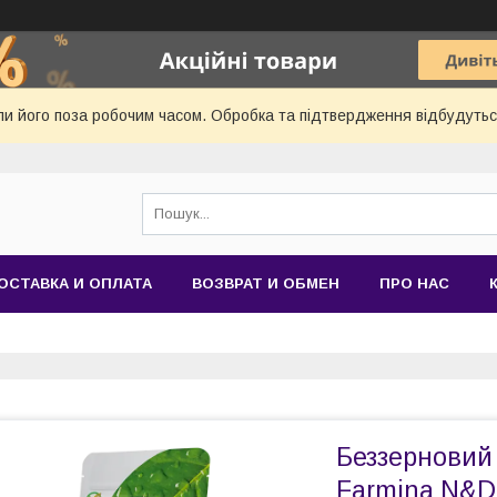
и його поза робочим часом. Обробка та підтвердження відбудуться
ОСТАВКА И ОПЛАТА
ВОЗВРАТ И ОБМЕН
ПРО НАС
Беззерновий
Farmina N&D