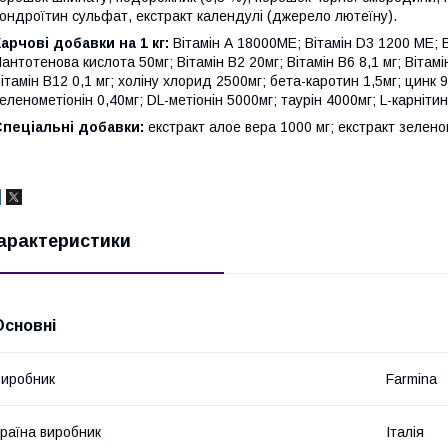
ондроїтин сульфат, екстракт календулі (джерело лютеїну).
арчові добавки на 1 кг:
Вітамін А 18000МЕ; Вітамін D3 1200 МЕ; Ві
антотенова кислота 50мг; Вітамін В2 20мг; Вітамін В6 8,1 мг; Вітамі
ітамін В12 0,1 мг; холіну хлорид 2500мг; бета-каротин 1,5мг; цинк 
еленометіонін 0,40мг; DL-метіонін 5000мг; таурін 4000мг; L-карнітин
Спеціальні добавки:
екстракт алое вера 1000 мг; екстракт зелено
арактеристики
Основні
иробник
Farmina
раїна виробник
Італія