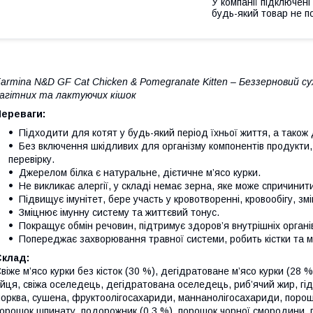
У компанії підключені
будь-який товар не п
armina N&D GF Cat Chicken & Pomegranate Kitten – Беззерновий 
агітних та лактуючих кішок
Переваги:
Підходити для котят у будь-який період їхньої життя, а також д
Без включення шкідливих для організму компонентів продукт
перевірку.
Джерелом білка є натуральне, дієтичне м’ясо курки.
Не викликає алергії, у складі немає зерна, яке може спричинит
Підвищує імунітет, бере участь у кровотворенні, кровообігу, з
Зміцнює імунну систему та життєвий тонус.
Покращує обмін речовин, підтримує здоров’я внутрішніх органі
Попереджає захворювання травної системи, робить кістки та м
Склад:
віже м’ясо курки без кісток (30 %), дегідратоване м’ясо курки (28 %
йця, свіжа оселедець, дегідратована оселедець, риб’ячий жир, гід
орква, сушена, фруктоолігосахариди, маннанолігосахариди, порошо
орошок шпинату, подорожник (0,3 %), порошок чорної смородини, п