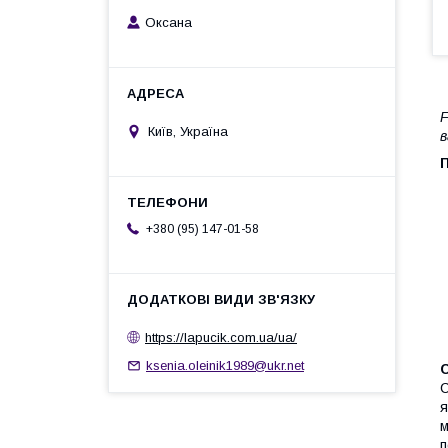
Оксана
F
Київ, Україна
в
+380 (95) 147-01-58
https://lapucik.com.ua/ua/
ksenia.oleinik1989@ukr.net
С
я
м
п