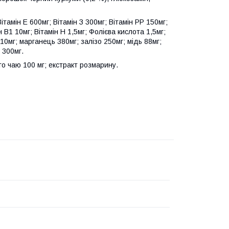
тамін Е 600мг; Вітамін З 300мг; Вітамін РР 150мг;
н В1 10мг; Вітамін Н 1,5мг; Фолієва кислота 1,5мг;
910мг; марганець 380мг; залізо 250мг; мідь 88мг;
 300мг.
го чаю 100 мг; екстракт розмарину.