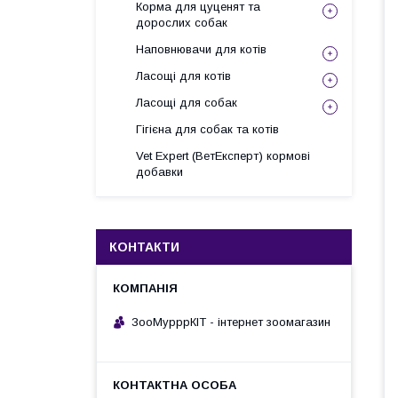
Корма для цуценят та
дорослих собак
Наповнювачи для котів
Ласощі для котів
Ласощі для собак
Гігієна для собак та котів
Vet Expert (ВетЕксперт) кормові
добавки
КОНТАКТИ
ЗооМурррКІТ - інтернет зоомагазин