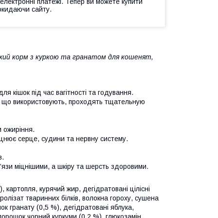
 електронні платежі. Тепер ви можете купити
окидаючи сайту.
сухий корм з куркою та гранатом для кошенят,
ля кішок під час вагітності та годування.
и, що використовують, проходять тщательную
и ожиріння.
міцнює серце, судини та нервну систему.
в.
’язи міцнішими, а шкіру та шерсть здоровими.
), картопля, курячий жир, дегідратовані цілісні
ролізат тваринних білків, волокна гороху, сушена
к гранату (0,5 %), дегідратовані яблука,
орошок чорний куркуми (0,2 %), глюкозамін,