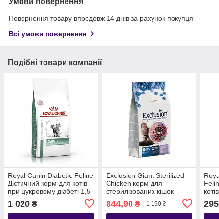
Умови повернення
Повернення товару впродовж 14 днів за рахунок покупця
Всі умови повернення
Подібні товари компанії
Royal Canin Diabetic Feline
Exclusion Giant Sterilized
Roya
Дієтичний корм для котів
Chicken корм для
Feli
при цукровому діабеті 1,5
стерилізованих кішок
коті
кг
великих порід з куркою 1,5
реак
1 020
844,90
295
₴
₴
1 190 ₴
кг