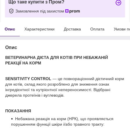
Що таке купити з Пром?
Замовлення під захистом
Опис
Характеристики
Доставка
Оплата
Умови п
Опис
ВЕТЕРИНАРНА ДІЄТА ДЛЯ КОТІВ ПРИ НЕБАЖАНІЙ
РЕАКЦІЇ НА КОРМ
SENSITIVITY CONTROL
— це повнораціонний дієтичний корм
для котів, склад якого розроблено для зниження ознак
інгредієнтної та нутрієнтної непереносимості. Відібрані
джерела протеїнів і вуглеводів.
ПОКАЗАННЯ
Небажана реакція на корм (НРК), що проявляється
порушенням функції шкіри і/або травного тракту: