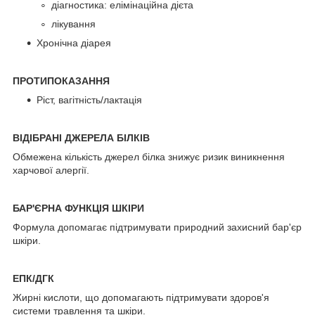
діагностика: елімінаційна дієта
лікування
Хронічна діарея
ПРОТИПОКАЗАННЯ
Ріст, вагітність/лактація
ВІДІБРАНІ ДЖЕРЕЛА БІЛКІВ
Обмежена кількість джерел білка знижує ризик виникнення
харчової алергії.
БАР'ЄРНА ФУНКЦІЯ ШКІРИ
Формула допомагає підтримувати природний захисний бар'єр
шкіри.
ЕПК/ДГК
Жирні кислоти, що допомагають підтримувати здоров'я
системи травлення та шкіри.