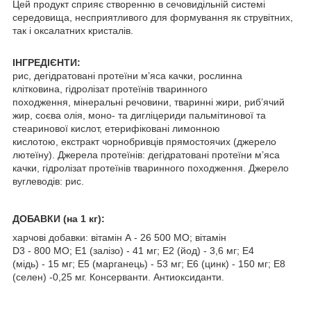
Цей продукт сприяє створенню в сечовидільній системі
середовища, несприятливого для формування як струвітних,
так і оксалатних кристалів.
ІНГРЕДІЄНТИ:
рис, дегідратовані протеїни м’яса качки, рослинна
клітковина, гідролізат протеїнів тваринного
походження, мінеральні речовини, тваринні жири, риб’ячий
жир, соєва олія, моно- та дигліцериди пальмітинової та
стеаринової кислот, етерифіковані лимонною
кислотою, екстракт чорнобривців прямостоячих (джерело
лютеїну). Джерела протеїнів: дегідратовані протеїни м’яса
качки, гідролізат протеїнів тваринного походження. Джерело
вуглеводів: рис.
ДОБАВКИ
(на 1 кг):
харчові добавки: вітамін A - 26 500 MO; вітамін
D3 - 800 MO; E1 (залiзо) - 41 мг; E2 (йод) - 3,6 мг; E4
(мiдь) - 15 мг; E5 (марганець) - 53 мг; E6 (цинк) - 150 мг; E8
(селен) -0,25 мг. Консерванти. Aнтиоксиданти.