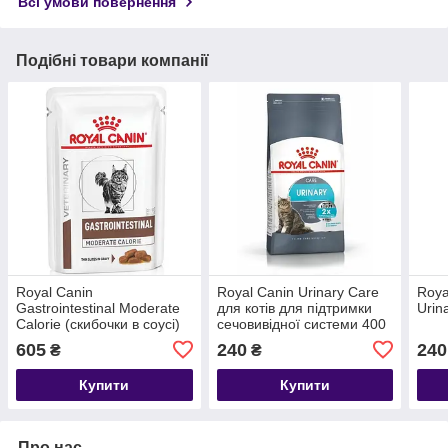
Всі умови повернення
Подібні товари компанії
Royal Canin
Royal Canin Urinary Care
Roya
Gastrointestinal Moderate
для котів для підтримки
Urin
Calorie (скибочки в соусі)
сечовивідної системи 400
12 шт 85 г
г
605
240
240
₴
₴
Купити
Купити
Про нас