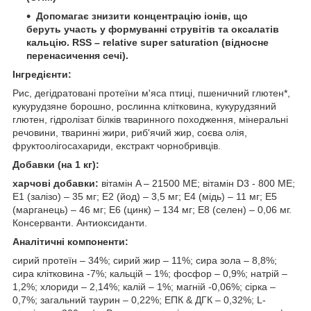
Допомагає знизити концентрацію іонів, що
беруть участь у формуванні струвітів та оксалатів
кальцію. RSS – relative super saturation (відносне
перенасичення сечі).
Інгредієнти:
Рис, дегідратовані протеїни м'яса птиці, пшеничний глютен*,
кукурудзяне борошно, рослинна клітковина, кукурудзяний
глютен, гідролізат білків тваринного походження, мінеральні
речовини, тваринні жири, риб'ячий жир, соєва олія,
фруктоолігосахариди, екстракт чорнобривців.
Добавки (на 1 кг):
харчові добавки:
вітамін A – 21500 MЕ; вітамін D3 - 800 MЕ;
E1 (залізо) – 35 мг; E2 (йод) – 3,5 мг; E4 (мідь) – 11 мг; E5
(марганець) – 46 мг; E6 (цинк) – 134 мг; E8 (селен) – 0,06 мг.
Консерванти. Антиоксиданти.
Аналітичні компоненти:
сирий протеїн – 34%; сирий жир – 11%; сира зола – 8,8%;
сира клітковина -7%; кальцій – 1%; фосфор – 0,9%; натрій –
1,2%; хлориди – 2,14%; калій – 1%; магній -0,06%; сірка –
0,7%; загальний таурин – 0,22%; ЕПК & ДГК – 0,32%; L-