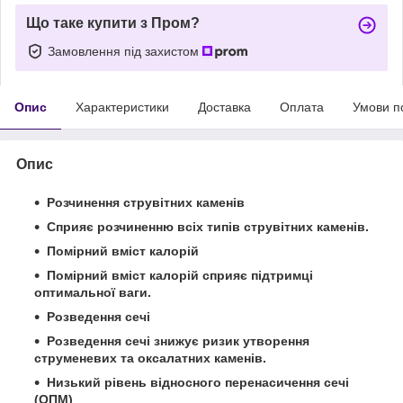
Що таке купити з Пром?
Замовлення під захистом
Опис
Характеристики
Доставка
Оплата
Умови п
Опис
Розчинення струвітних каменів
Сприяє розчиненню всіх типів струвітних каменів.
Помірний вміст калорій
Помірний вміст калорій сприяє підтримці
оптимальної ваги.
Розведення сечі
Розведення сечі знижує ризик утворення
струменевих та оксалатних каменів.
Низький рівень відносного перенасичення сечі
(ОПМ)