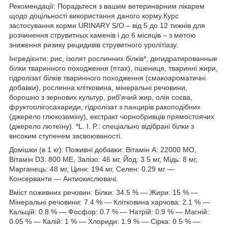
Рекомендації: Порадьтеся з вашим ветеринарним лікарем
щодо доцільності використання даного корму.Курс
застосування корми URINARY S/O – від 5 до 12 тижнів для
розчинення струвитных каменів і до 6 місяців – з метою
зниження ризику рецидивів струвитного уролітіазу.
Інгредієнти: рис, ізолят рослинних білків*, дегидратированные
білки тваринного походження (птах), пшениця, тваринні жири,
гідролізат білків тваринного походження (смакоароматичні
добавки), рослинна клітковина, мінеральні речовини,
борошно з зернових культур, риб'ячий жир, олія соєва,
фруктоолігосахариди, гідролізат з панцирів ракоподібних
(джерело глюкозаміну), екстракт чорнобривців прямостоячих
(джерело лютеїну). *L. I. P.: спеціально відібрані білки з
високим ступенем засвоюваності.
Домішки (в 1 кг): Поживні добавки: Вітамін A: 22000 МО,
Вітамін D3: 800 ME, Залізо: 46 мг, Йод: 3.5 мг, Мідь: 8 мг,
Марганець: 48 мг, Цинк: 194 мг, Селен: 0.29 мг —
Консерванти — Антиокислювачі.
Вміст поживних речовин: Білки: 34.5 % — Жири: 15 % —
Мінеральні речовини: 7.4 % — Клітковина харчова: 2.1 % —
Кальцій: 0.8 % — Фосфор: 0.7 % — Натрій: 0.9 % — Магній:
0.05 % — Калій: 1 % — Хлориди: 1.9 % — Сірка: 0.5 % —