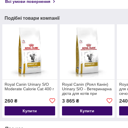
Всі умови повернення
Подібні товари компанії
Royal Canin Urinary S/O
Royal Canin (Роял Канін)
Roya
Moderate Calorie Cat 400 г
Urinary S/O - Ветеринарна
для 
дієта для котів при
сечо
захворюваннях
г
260
3 865
240
₴
₴
сечовидільної системи 9кг
Купити
Купити