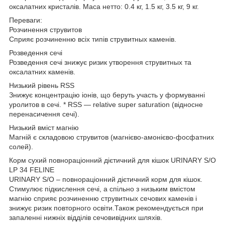
оксалатних кристалів. Маса нетто: 0.4 кг, 1.5 кг, 3.5 кг, 9 кг.
Переваги:
Розчинення струвитов
Сприяє розчиненню всіх типів струвитных каменів.
Розведення сечі
Розведення сечі знижує ризик утворення струвитных та
оксалатних каменів.
Низький рівень RSS
Знижує концентрацію іонів, що беруть участь у формуванні
уролитов в сечі. * RSS — relative super saturation (відносне
перенасичення сечі).
Низький вміст магнію
Магній є складовою струвитов (магнієво-амонієво-фосфатних
солей).
Корм сухий повнораціонний дієтичний для кішок URINARY S/O
LP 34 FELINE
URINARY S/O – повнораціонний дієтичний корм для кішок.
Стимулює підкислення сечі, а спільно з низьким вмістом
магнію сприяє розчиненню струвитных сечових каменів і
знижує ризик повторного освіти.Також рекомендується при
запаленні нижніх відділів сечовивідних шляхів.