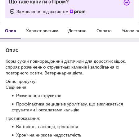
Що таке купити з Пром?
Замовлення під захистом
Опис
Характеристики
Доставка
Оплата
Умови п
Опис
Корм сухий повнораціонний дієтичний для дорослих кішок,
сприяє розчиненню струвитных каменів і запобігання їх
повторного освіти. Ветеринарна дієта.
Опис продукту:
Свідчення:
Розчинення струвитов
Профілактика рецидивів уролітіазу, що викликається
струвитами і оксалатами кальцію
Протипоказання:
Вагітність, лактація, зростання
Хронічна ниркова недостатність