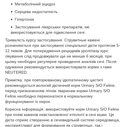
Метаболічний ацидоз
Серцева недостатність
Гіпертонія
Застосування лікарських препаратів, які
використовуються для підкислення сечі
Тривалість курсу застосування: Струвитные камені
розчиняються при застосуванні спеціальної дієти протягом 5-
12 тижнів. Для попередження рецидивів уролітіазу курс
лікування слід продовжувати ще не менше 6 місяців, при
цьому необхідно регулярне проведення аналізів сечі. Після
одужання рекомендується використовувати корми з гами
NEUTERED.
Примітка: при повторюваному ідіопатичному циститі
рекомендується вологий дієтичний корм Urinary S/O Feline;
перед призначенням літнім тваринам корми Urinary S/O
Feline необхідно переконатися в нормальному
функціонуванні їх нирок.
Корисна інформація: використовуйте корм Urinary S/O Feline
при появі каменів невстановленої етіології в сечі кішки. Ця
дієта сприяє створенню в сечовидільній системі середовища,
несприятливої для формування як струвитных, так і