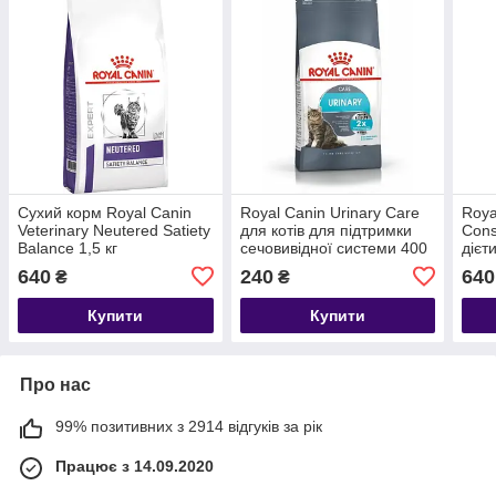
Сухий корм Royal Canin
Royal Canin Urinary Care
Roya
Veterinary Neutered Satiety
для котів для підтримки
Cons
Balance 1,5 кг
сечовивідної системи 400
дієт
г
7 рок
640
240
640
₴
₴
Купити
Купити
Про нас
99% позитивних з 2914 відгуків за рік
Працює з 14.09.2020