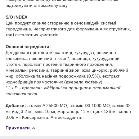
підтримувати оптимальну вагу.
S/O INDEX
Цей продукт сприяє створенню в сечовивідній системі
середовища, несприятливого для формування як струвітних,
так і оксалатних кристалів.
Основні інгредієнти:
Дегідровані протеїни м'яса птиці, кукурудза, рослинна
клітковина, пшеничний глютен*, пшениця, кукурудзяний
глютен, гідролізат протеїнів тваринного походження,
мінеральні речовини, тваринні жири, жом цикорію, риб'ячий
жир, оболонка та насіння подорожника (0,5%), екстракт
чорнобривців прямостоячих (джерело лютеїну).
* L.I.P. - протеїни, відібрані за принципом оптимальної
засвоюваності.
Добавки:
вітамін A 25500 MO, вітамін D3 1000 MO, залізо 32
мг, йод 3.2 мг, мідь 10 мг, марганець 41 мг, цинк 126 мг, селен
0.06 мг. Консерванти. Антиоксиданти.
Приховати