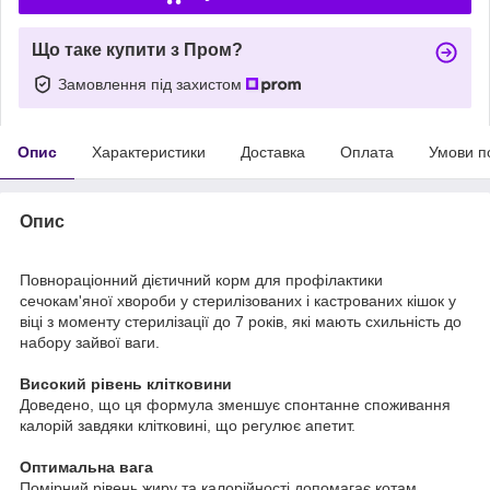
Що таке купити з Пром?
Замовлення під захистом
Опис
Характеристики
Доставка
Оплата
Умови п
Опис
Повнораціонний дієтичний корм для профілактики
сечокам'яної хвороби у стерилізованих і кастрованих кішок у
віці з моменту стерилізації до 7 років, які мають схильність до
набору зайвої ваги.
Високий рівень клітковини
Доведено, що ця формула зменшує спонтанне споживання
калорій завдяки клітковині, що регулює апетит.
Оптимальна вага
Помірний рівень жиру та калорійності допомагає котам