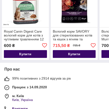
Royal Canin Digest Care
Вологий корм SAVORY
Воло
вологий корм для котів з
для стерилізованих котів
стер
чутливим травленням 12
та кішок з ягням та
Murr
шт 85 гр
журавлиною у соусі 85г
інди
600
715,50
700
₴
₴
795 ₴
22шт
г
Купити
Купити
Про нас
99% позитивних з 2914 відгуків за рік
Працює з 14.09.2020
м. Київ
Київ, Україна
Контакти