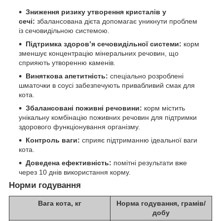
Зниження ризику утворення кристалів у
сечі:
збалансована дієта допомагає уникнути проблем
із сечовидільною системою.
Підтримка здоров’я сечовидільної системи:
корм
зменшує концентрацію мінеральних речовин, що
сприяють утворенню каменів.
Виняткова апетитність:
спеціально розроблені
шматочки в соусі забезпечують привабливий смак для
кота.
Збалансовані поживні речовини:
корм містить
унікальну комбінацію поживних речовин для підтримки
здорового функціонування організму.
Контроль ваги:
сприяє підтриманню ідеальної ваги
кота.
Доведена ефективність:
помітні результати вже
через 10 днів використання корму.
Норми годування
Вага кота, кг
Норма годування, грамів/
добу