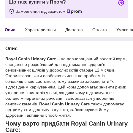
Що таке купити з Пром?
Замовлення під захистом
Опис
Характеристики
Доставка
Оплата
Умови п
Опис
Royal Canin Urinary Care
– це повнораціонний вологий корм,
спеціально розроблений для підтримання здоров’я
сечовивідних шляхів у дорослих котів старше 12 місяців.
Стерилізовані коти особливо схильні до проблем із
сечовидільною системою, тому важливо забезпечити їх
відповідним харчуванням. Цей корм допомагає знизити ризик
утворення кристалів у сечі, завдяки чому підтримується
баланс мінеральних речовин і запобігається утворенню
сечових каменів.
Royal Canin Urinary Care
також допомагає
підтримувати ідеальну вагу кота, забезпечуючи йому
здоровий і активний спосіб життя.
Чому варто придбати Royal Canin Urinary
Care: