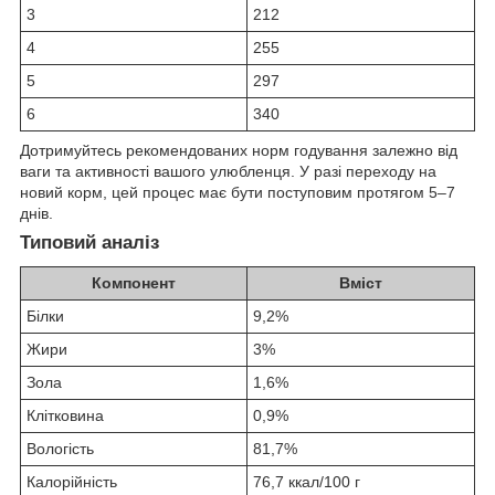
3
212
4
255
5
297
6
340
Дотримуйтесь рекомендованих норм годування залежно від
ваги та активності вашого улюбленця. У разі переходу на
новий корм, цей процес має бути поступовим протягом 5–7
днів.
Типовий аналіз
Компонент
Вміст
Білки
9,2%
Жири
3%
Зола
1,6%
Клітковина
0,9%
Вологість
81,7%
Калорійність
76,7 ккал/100 г