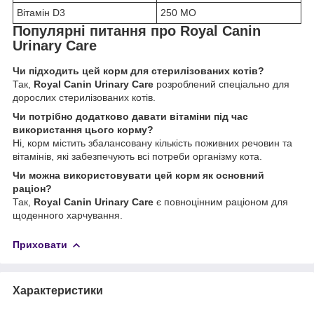
Вітамін D3
250 МО
Популярні питання про Royal Canin
Urinary Care
Чи підходить цей корм для стерилізованих котів?
Так,
Royal Canin Urinary Care
розроблений спеціально для
дорослих стерилізованих котів.
Чи потрібно додатково давати вітаміни під час
використання цього корму?
Ні, корм містить збалансовану кількість поживних речовин та
вітамінів, які забезпечують всі потреби організму кота.
Чи можна використовувати цей корм як основний
раціон?
Так,
Royal Canin Urinary Care
є повноцінним раціоном для
щоденного харчування.
Приховати
Характеристики