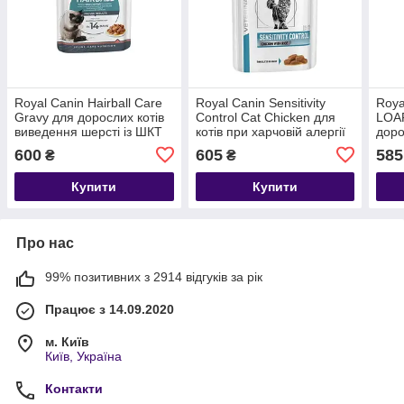
Royal Canin Hairball Care
Royal Canin Sensitivity
Roya
Gravy для дорослих котів
Control Cat Chicken для
LOAF
виведення шерсті із ШКТ
котів при харчовій алергії
доро
12 шт 85 г
12 шт 85 г
600
605
585
₴
₴
Купити
Купити
Про нас
99% позитивних з 2914 відгуків за рік
Працює з 14.09.2020
м. Київ
Київ, Україна
Контакти