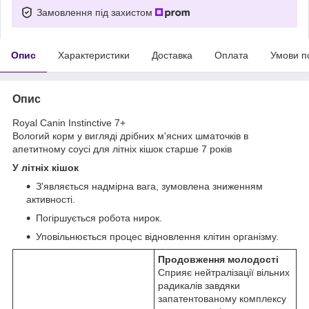
Замовлення під захистом
Опис
Характеристики
Доставка
Оплата
Умови п
Опис
Royal Canin Instinctive 7+
Вологий корм у вигляді дрібних м'ясних шматочків в
апетитному соусі для літніх кішок старше 7 років
У літніх кішок
З'являється надмірна вага, зумовлена ​​зниженням
активності.
Погіршується робота нирок.
Уповільнюється процес відновлення клітин організму.
Продовження молодості
Сприяє нейтралізації вільних
радикалів завдяки
запатентованому комплексу