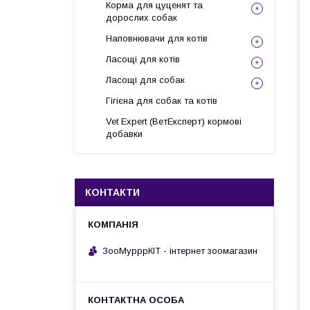
Корма для цуценят та
дорослих собак
Наповнювачи для котів
Ласощі для котів
Ласощі для собак
Гігієна для собак та котів
Vet Expert (ВетЕксперт) кормові
добавки
КОНТАКТИ
ЗооМурррКІТ - інтернет зоомагазин