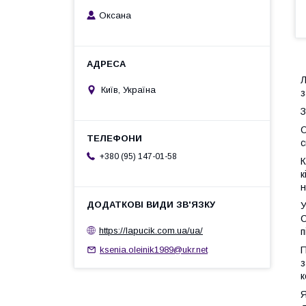
Оксана
Л
Київ, Україна
з
З
О
с
+380 (95) 147-01-58
К
к
н
У
C
https://lapucik.com.ua/ua/
п
П
ksenia.oleinik1989@ukr.net
з
к
Я