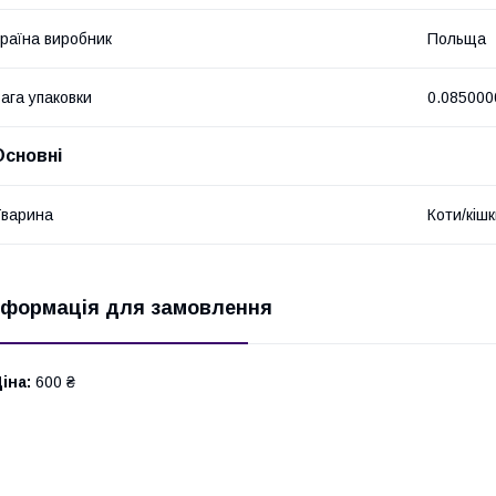
раїна виробник
Польща
ага упаковки
0.085000
Основні
варина
Коти/кіш
нформація для замовлення
іна:
600 ₴