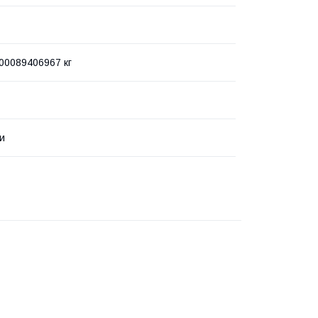
00089406967 кг
ки