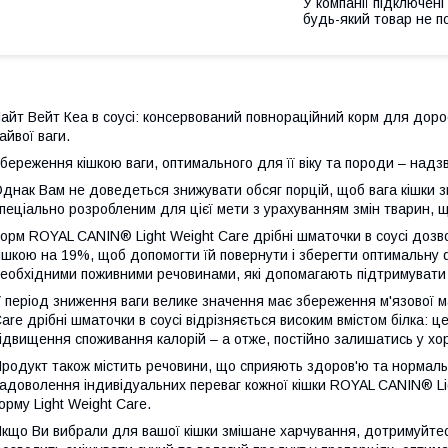
У компанії підключені
будь-який товар не п
айт Вейт Кеа в соусі: консервований повнораційний корм для доро
айвої ваги.
береження кішкою ваги, оптимального для її віку та породи – надз
днак Вам не доведеться знижувати обсяг порцій, щоб вага кішки 
пеціально розробленим для цієї мети з урахуванням змін тварин, 
орм ROYAL CANIN® Light Weight Care дрібні шматочки в соусі дозв
ішкою на 19%, щоб допомогти їй повернути і зберегти оптимальну
еобхідними поживними речовинами, які допомагають підтримувати 
 період зниження ваги велике значення має збереження м'язової м
are дрібні шматочки в соусі відрізняється високим вмістом білка: ц
ідвищення споживання калорій – а отже, постійно залишатись у хо
родукт також містить речовини, що сприяють здоров'ю та нормальн
адоволення індивідуальних переваг кожної кішки ROYAL CANIN® Lig
орму Light Weight Care.
кщо Ви вибрали для вашої кішки змішане харчування, дотримуйтес