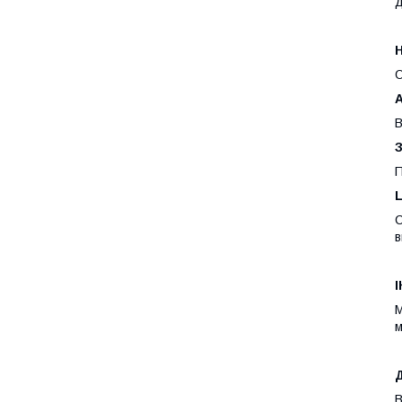
д
Н
О
А
В
З
П
L
С
в
М
м
Д
В