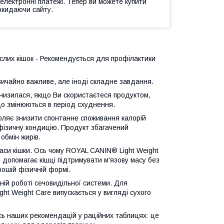
 електронні платежі. Тепер ви можете купити
окидаючи сайту.
слих кішок - Рекомендується для профілактики
вичайно важливе, але іноді складне завдання.
знизилася, якщо Ви скористаєтеся продуктом,
що змінюються в період схуднення.
оляє знизити спонтанне споживання калорій
 фізичну кондицію. Продукт збагачений
обмін жирів.
аси кішки. Ось чому ROYAL CANIN® Light Weight
е допомагає кішці підтримувати м'язову масу без
рошій фізичній формі.
ій роботі сечовидільної системи. Для
ht Weight Care випускається у вигляді сухого
ь наших рекомендацій у раційних таблицях: це