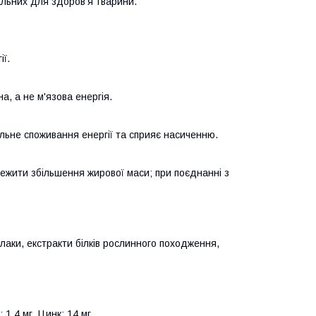
альних для здоров'я тварини.
ї.
, а не м'язова енергія.
ільне споживання енергії та сприяє насиченню.
ежити збільшення жирової маси; при поєднанні з
лаки, екстракти білків рослинного походження,
 1,4 мг, Цинк: 14 мг.