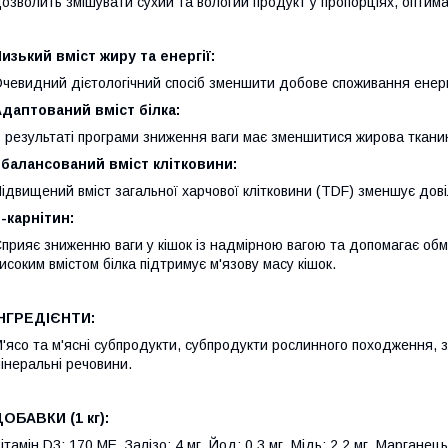
озволить змішувати сухий та вологий продукт у пропорціях, оптим
изький вміст жиру та енергії:
чевидний дієтологічний спосіб зменшити добове споживання енергі
даптований вміст білка:
 результаті програми зниження ваги має зменшитися жирова тканина
балансований вміст клітковини:
ідвищений вміст загальної харчової клітковини (TDF) зменшує дов
-карнітин:
прияє зниженню ваги у кішок із надмірною вагою та допомагає обм
исоким вмістом білка підтримує м'язову масу кішок.
ІНГРЕДІЄНТИ:
'ясо та м'ясні субпродукти, субпродукти рослинного походження, з
інеральні речовини.
ОБАВКИ (1 кг):
ітамін D3: 170 ME, Залізо: 4 мг, Йод: 0,3 мг, Мідь: 2,2 мг, Марганець: