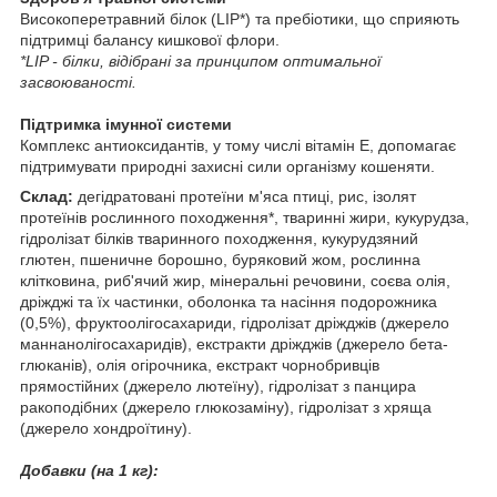
Високоперетравний білок (LIP*) та пребіотики, що сприяють
підтримці балансу кишкової флори.
*LIP - білки, відібрані за принципом оптимальної
засвоюваності.
Підтримка імунної системи
Комплекс антиоксидантів, у тому числі вітамін Е, допомагає
підтримувати природні захисні сили організму кошеняти.
Склад:
дегідратовані протеїни м'яса птиці, рис, ізолят
протеїнів рослинного походження*, тваринні жири, кукурудза,
гідролізат білків тваринного походження, кукурудзяний
глютен, пшеничне борошно, буряковий жом, рослинна
клітковина, риб'ячий жир, мінеральні речовини, соєва олія,
дріжджі та їх частинки, оболонка та насіння подорожника
(0,5%), фруктоолігосахариди, гідролізат дріжджів (джерело
маннанолігосахаридів), екстракти дріжджів (джерело бета-
глюканів), олія огірочника, екстракт чорнобривців
прямостійних (джерело лютеїну), гідролізат з панцира
ракоподібних (джерело глюкозаміну), гідролізат з хряща
(джерело хондроїтину).
Добавки (на 1 кг):