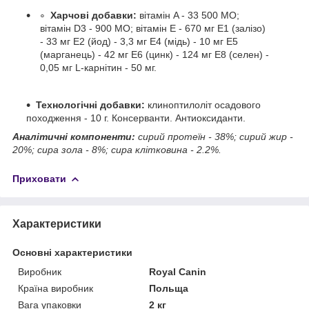
Харчові добавки:
вітамін A - 33 500 МО;
вітамін D3 - 900 МО; вітамін E - 670 мг E1 (залізо)
- 33 мг E2 (йод) - 3,3 мг E4 (мідь) - 10 мг E5
(марганець) - 42 мг E6 (цинк) - 124 мг E8 (селен) -
0,05 мг L-карнітин - 50 мг.
Технологічні добавки:
клиноптилоліт осадового
походження - 10 г. Консерванти. Антиоксиданти.
Аналітичні компоненти:
сирий протеїн - 38%; сирий жир -
20%; сира зола - 8%; сира клітковина - 2.2%.
Приховати
Характеристики
Основні характеристики
Виробник
Royal Canin
Країна виробник
Польща
Вага упаковки
2 кг