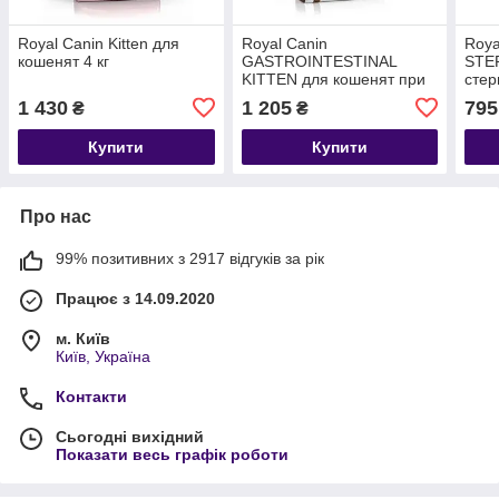
Royal Canin Kitten для
Royal Canin
Roya
кошенят 4 кг
GASTROINTESTINAL
STE
KITTEN для кошенят при
стер
порушеннях травлення 2
кг
1 430
1 205
795
₴
₴
кг
Купити
Купити
Про нас
99% позитивних з 2917 відгуків за рік
Працює з 14.09.2020
м. Київ
Київ, Україна
Контакти
Сьогодні вихідний
Показати весь графік роботи