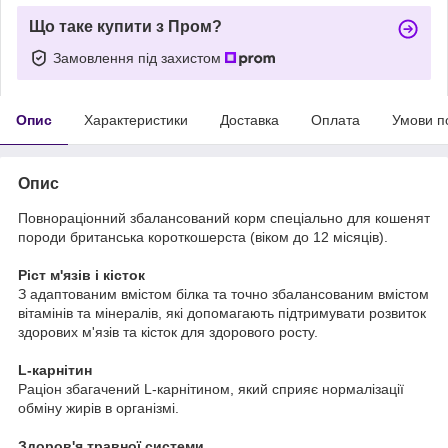
Що таке купити з Пром?
Замовлення під захистом
Опис
Характеристики
Доставка
Оплата
Умови п
Опис
Повнораціонний збалансований корм спеціально для кошенят
породи британська короткошерста (віком до 12 місяців).
Ріст м'язів і кісток
З адаптованим вмістом білка та точно збалансованим вмістом
вітамінів та мінералів, які допомагають підтримувати розвиток
здорових м'язів та кісток для здорового росту.
L-карнітин
Раціон збагачений L-карнітином, який сприяє нормалізації
обміну жирів в організмі.
Здоров'я травної системи