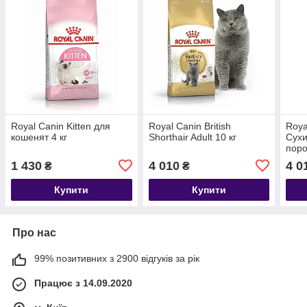
Royal Canin Kitten для
Royal Canin British
Roya
кошенят 4 кг
Shorthair Adult 10 кг
Сухи
поро
міся
1 430
4 010
4 0
₴
₴
Купити
Купити
Про нас
99% позитивних з 2900 відгуків за рік
Працює з 14.09.2020