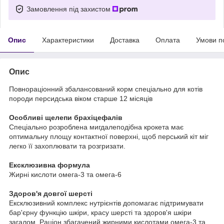
Замовлення під захистом
Опис
Характеристики
Доставка
Оплата
Умови п
Опис
Повнораціонний збалансований корм спеціально для котів
породи персидська віком старше 12 місяців
Особливі щелепи брахіцефалів
Спеціально розроблена мигдалеподібна крокета має
оптимальну площу контактної поверхні, щоб перський кіт міг
легко її захоплювати та розгризати.
Ексклюзивна формула
Жирні кислоти омега-3 та омега-6
Здоров'я довгої шерсті
Ексклюзивний комплекс нутрієнтів допомагає підтримувати
бар'єрну функцію шкіри, красу шерсті та здоров'я шкіри
загалом. Раціон збагачений жирними кислотами омега-3 та