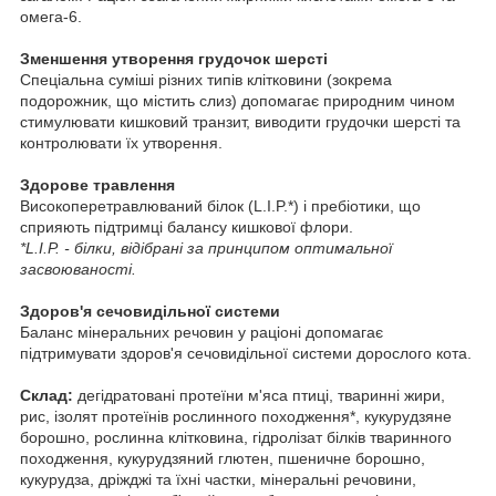
омега-6.
Зменшення утворення грудочок шерсті
Спеціальна суміші різних типів клітковини (зокрема
подорожник, що містить слиз) допомагає природним чином
стимулювати кишковий транзит, виводити грудочки шерсті та
контролювати їх утворення.
Здорове травлення
Високоперетравлюваний білок (L.I.P.*) і пребіотики, що
сприяють підтримці балансу кишкової флори.
*L.I.P. - білки, відібрані за принципом оптимальної
засвоюваності.
Здоров'я сечовидільної системи
Баланс мінеральних речовин у раціоні допомагає
підтримувати здоров'я сечовидільної системи дорослого кота.
Склад:
дегідратовані протеїни м'яса птиці, тваринні жири,
рис, ізолят протеїнів рослинного походження*, кукурудзяне
борошно, рослинна клітковина, гідролізат білків тваринного
походження, кукурудзяний глютен, пшеничне борошно,
кукурудза, дріжджі та їхні частки, мінеральні речовини,