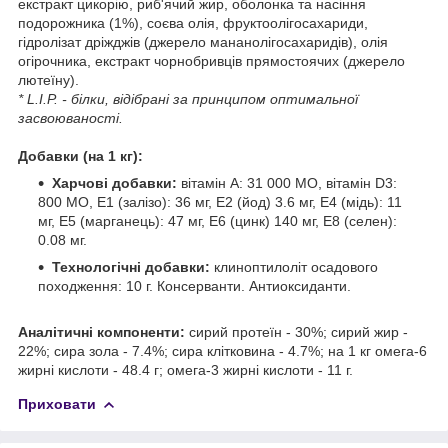
екстракт цикорію, риб'ячий жир, оболонка та насіння
подорожника (1%), соєва олія, фруктоолiгосахариди,
гідролізат дріжджів (джерело мананолiгосахаридів), олія
огірочника, екстракт чорнобривців прямостоячих (джерело
лютеїну).
* L.I.P. - білки, відібрані за принципом оптимальної
засвоюваності.
Добавки (на 1 кг):
Харчові добавки:
вітамін A: 31 000 МО, вітамін D3:
800 МО, E1 (залізо): 36 мг, E2 (йод) 3.6 мг, E4 (мідь): 11
мг, E5 (марганець): 47 мг, E6 (цинк) 140 мг, E8 (селен):
0.08 мг.
Технологічні добавки:
клиноптилоліт осадового
походження: 10 г. Консерванти. Антиоксиданти.
Аналітичні компоненти:
сирий протеїн - 30%; сирий жир -
22%; сира зола - 7.4%; сира клітковина - 4.7%; на 1 кг омега-6
жирні кислоти - 48.4 г; омега-3 жирні кислоти - 11 г.
Приховати