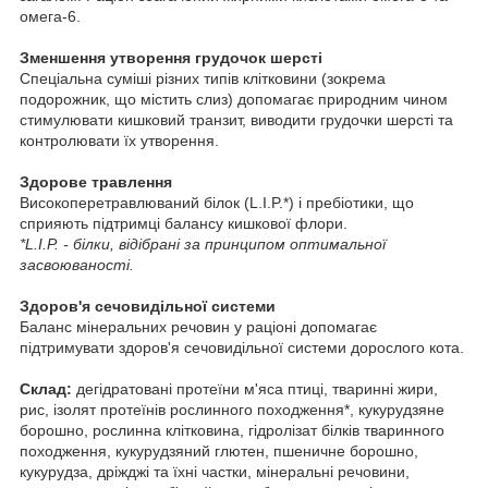
омега-6.
Зменшення утворення грудочок шерсті
Спеціальна суміші різних типів клітковини (зокрема
подорожник, що містить слиз) допомагає природним чином
стимулювати кишковий транзит, виводити грудочки шерсті та
контролювати їх утворення.
Здорове травлення
Високоперетравлюваний білок (L.I.P.*) і пребіотики, що
сприяють підтримці балансу кишкової флори.
*L.I.P. - білки, відібрані за принципом оптимальної
засвоюваності.
Здоров'я сечовидільної системи
Баланс мінеральних речовин у раціоні допомагає
підтримувати здоров'я сечовидільної системи дорослого кота.
Склад:
дегідратовані протеїни м'яса птиці, тваринні жири,
рис, ізолят протеїнів рослинного походження*, кукурудзяне
борошно, рослинна клітковина, гідролізат білків тваринного
походження, кукурудзяний глютен, пшеничне борошно,
кукурудза, дріжджі та їхні частки, мінеральні речовини,