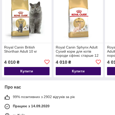
Royal Canin British
Royal Canin Sphynx Adult
Roya
Shorthair Adult 10 кг
Сухий корм для котів
Adul
породи cфінкс старше 12
поро
місяців 10кг
4 010
4 010
4 0
₴
₴
Купити
Купити
Про нас
99% позитивних з 2902 відгуків за рік
Працює з 14.09.2020