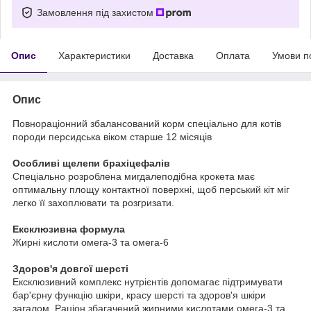
Замовлення під захистом
Опис
Характеристики
Доставка
Оплата
Умови п
Опис
Повнораціонний збалансований корм спеціально для котів
породи персидська віком старше 12 місяців
Особливі щелепи брахіцефалів
Спеціально розроблена мигдалеподібна крокета має
оптимальну площу контактної поверхні, щоб перський кіт міг
легко її захоплювати та розгризати.
Ексклюзивна формула
Жирні кислоти омега-3 та омега-6
Здоров'я довгої шерсті
Ексклюзивний комплекс нутрієнтів допомагає підтримувати
бар'єрну функцію шкіри, красу шерсті та здоров'я шкіри
загалом. Раціон збагачений жирними кислотами омега-3 та