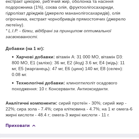
екстракт цикорію, риб'ячий жир, оболонка та насіння
подорожника (1%), соєва олія, фруктоолiгосахариди,
гідролізат дріжджів (джерело мананолiгосахаридів), олія
огірочника, екстракт чорнобривців прямостоячих (джерело
лютеїну).
* L.I.P. - білки, відібрані за принципом оптимальної
засвоюваності.
Добавки (на 1 кг):
Харчові добавки:
вітамін A: 31 000 МО, вітамін D3:
800 МО, E1 (залізо): 36 мг, E2 (йод) 3.6 мг, E4 (мідь): 11
мг, E5 (марганець): 47 мг, E6 (цинк) 140 мг, E8 (селен):
0.08 мг.
Технологічні добавки:
клиноптилоліт осадового
походження: 10 г. Консерванти. Антиоксиданти.
Аналітичні компоненти:
сирий протеїн - 30%; сирий жир -
22%; сира зола - 7.4%; сира клітковина - 4.7%; на 1 кг омега-6
жирні кислоти - 48.4 г; омега-3 жирні кислоти - 11 г.
Приховати