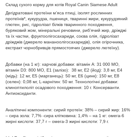
Склад сухого корму для котів Royal Canin Siamese Adult
Дегідратовані протеїни м’яса птиці, ізолят рослинних
протеїнів*, кукурудза, пшениця, тваринні жири, кукурудзяний
глютен, рис, гідролізат білків тваринного походження,
буряковий жом, мінеральні речовини, риб’ячий жир, дріжджі
та їх частки, фруктоолiгосахариди, соєва олія, гідролізат
дріжджів (джерело мананоолігосахаридів), олія огірочника,
екстракт чорнобривців прямостоячих (джерело лютеїну).
Добавки (на 1 кг): харчові добавки: вітамін А: 31 000 МО,
вітамін D3: 800 MO, E1 (залізо): 38 мг, E2 (йод): 3,8 мг, E4
(мiдь): 12 мг, E5 (марганець): 50 мг, E6 (цинк): 150 мг, E8
(селен): 0,08 мг, L-карнітин: 50 мг. Технологічні добавки:
клиноптилоліт осадового походження: 10 г. Консерванти.
Антиоксиданти.
Аналітичні компоненти: cирий протеїн: 38% – сирий жир: 16%
– сира зола: 7,7% -сира клітковина: 1,4% – на 1 кг: омега-6
жирні кислоти: 37,7 г – омега-3 жирні кислоти: 7,9 г.