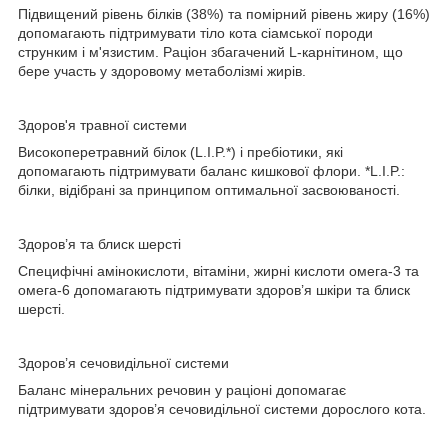
Підвищений рівень білків (38%) та помірний рівень жиру (16%)
допомагають підтримувати тіло кота сіамської породи
струнким і м'язистим. Раціон збагачений L-карнітином, що
бере участь у здоровому метаболізмі жирів.
Здоров'я травної системи
Високоперетравний білок (L.I.P.*) і пребіотики, які
допомагають підтримувати баланс кишкової флори. *L.I.P.:
білки, відібрані за принципом оптимальної засвоюваності.
Здоров’я та блиск шерсті
Специфічні амінокислоти, вітаміни, жирні кислоти омега-3 та
омега-6 допомагають підтримувати здоров’я шкіри та блиск
шерсті.
Здоров’я сечовидільної системи
Баланс мінеральних речовин у раціоні допомагає
підтримувати здоров’я сечовидільної системи дорослого кота.