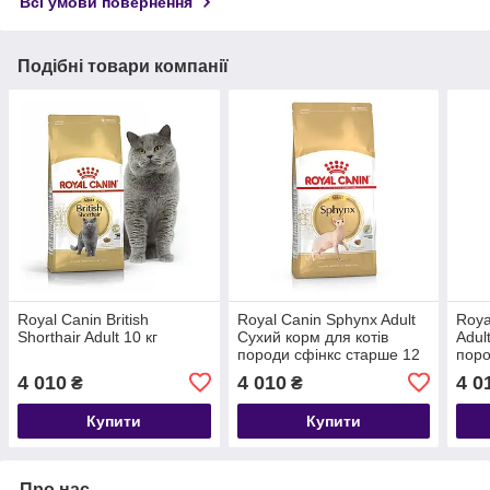
Всі умови повернення
Подібні товари компанії
Royal Canin British
Royal Canin Sphynx Adult
Roya
Shorthair Adult 10 кг
Сухий корм для котів
Adul
породи cфінкс старше 12
поро
місяців 10кг
4 010
4 010
4 0
₴
₴
Купити
Купити
Про нас