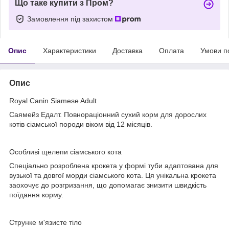
Що таке купити з Пром?
Замовлення під захистом
Опис
Характеристики
Доставка
Оплата
Умови п
Опис
Royal Canin Siamese Adult
Саямейз Едалт. Повнораціонний сухий корм для дорослих
котів сіамської породи віком від 12 місяців.
Особливі щелепи сіамського кота
Спеціально розроблена крокета у формі туби адаптована для
вузької та довгої морди сіамського кота. Ця унікальна крокета
заохочує до розгризання, що допомагає знизити швидкість
поїдання корму.
Струнке м'язисте тіло